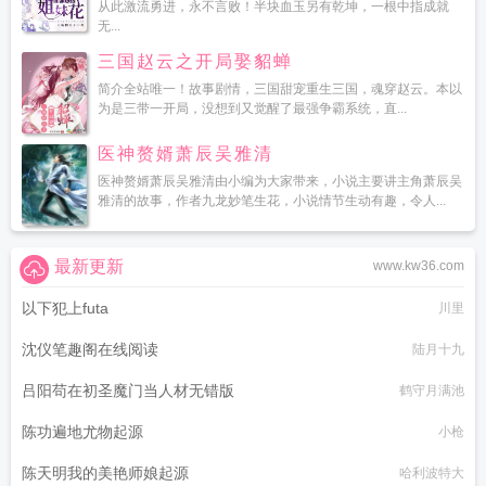
从此激流勇进，永不言败！半块血玉另有乾坤，一根中指成就
无...
三国赵云之开局娶貂蝉
简介全站唯一！故事剧情，三国甜宠重生三国，魂穿赵云。本以
为是三带一开局，没想到又觉醒了最强争霸系统，直...
医神赘婿萧辰吴雅清
医神赘婿萧辰吴雅清由小编为大家带来，小说主要讲主角萧辰吴
雅清的故事，作者九龙妙笔生花，小说情节生动有趣，令人...
最新更新
www.kw36.com
以下犯上futa
川里
沈仪笔趣阁在线阅读
陆月十九
吕阳苟在初圣魔门当人材无错版
鹤守月满池
陈功遍地尤物起源
小枪
陈天明我的美艳师娘起源
哈利波特大