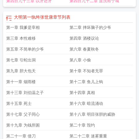
第四百九十三章 以牙还牙
第四百九十二章 血洗裕宁城
第一纨绔
大明第一纨绔短剧在线观看
大明第一纨绔顶点
大明第一纨绔穿越成李
景隆
大明第一纨绔 短剧
大明第一纨绔2
大明第一纨绔作者星空
大明伪君子
大
明第一纨绔TXT
大明第一纨绔梁吴修
大明第一纨绔漫画免费观看
大明第一纨绔
大明第一纨绔张世康
章节列表
胡非第二季
大明第一纨绔全文阅读
大明第一纨绔张世康
大明第一纨绔方继藩免
第一章 我爹是宰相
第二章 摔坏脑子的少爷
费阅读
大明第一纨绔短剧演员
大明第一纨绔 风月长安
大明第一纨绔在线观
看
大明第一纨绔2全集播放
大明第一纨绔第二季免费阅读
大明第一纨绔 胡
第三章 本性难移
第四章 酒楼议论
非
回到明朝当纨绔
大明第一纨绔虾仁短剧
大明第一纨绔txt
大明第一纨绔胡
非
第五章 不简单的少爷
大明第一纨绔二短剧
大明大纨绔
大明第一纨绔 TXT
第六章 春夏秋冬
大明第一纨绔第二季更
新了吗
大明第一纨绔粱昊修
第七章 引蛇出洞
第八章 小偷
第九章 胆大包天
第十章 不知者无罪
第十一章 烟雨楼
第十二章 鱼儿上钩
第十三章 刘伯温之子
第十四章 真相
第十五章 死士
第十六章 暗流涌动
第十七章 父子同心
第十八章 明目张胆的威胁
第十九章 为钱所困
第二十章 毁约
第二十一章 借刀
第二十二章 迷雾重重