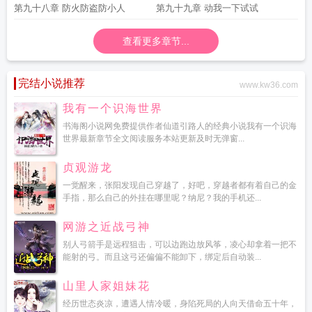
第九十八章 防火防盗防小人
第九十九章 动我一下试试
查看更多章节...
完结小说推荐
www.kw36.com
我有一个识海世界
书海阁小说网免费提供作者仙道引路人的经典小说我有一个识海
世界最新章节全文阅读服务本站更新及时无弹窗...
贞观游龙
一觉醒来，张阳发现自己穿越了，好吧，穿越者都有着自己的金
手指，那么自己的外挂在哪里呢？纳尼？我的手机还...
网游之近战弓神
别人弓箭手是远程狙击，可以边跑边放风筝，凌心却拿着一把不
能射的弓。而且这弓还偏偏不能卸下，绑定后自动装...
山里人家姐妹花
经历世态炎凉，遭遇人情冷暖，身陷死局的人向天借命五十年，