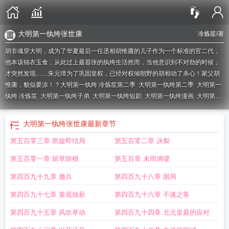
大明第一纨绔张世康
冷炼笙
/著
胡非魂穿大明，成为了华夏最后一任丞相胡惟庸的儿子作为一个标准的官二代，
他本该锦衣玉食，从此过上最嚣张的纨绔生活然而，当他意识到不对劲的时候，
才突然发现……朱元璋为了巩固皇权，已经对权倾朝野的胡相动了杀心！家父胡
惟庸，貌似要凉！？
大明第一纨绔 冷炼笙第二季
大明第一纨绔第二季
大明第一
纨绔 冷炼笙
大明第一纨绔子弟
大明第一纨绔短剧
大明第一纨绔漫画
大明第一
纨绔梁昊
大明第一纨绔方继藩漫画
大明第一纨绔朱橚
大明第一纨绔全本阅
读
大明第一纨绔胡非胡惟庸
大明第一纨绔演员表
大明第一纨绔2最新消息
大明
大明第一纨绔张世康
最新章节
第一纨绔有第二季吗
大明第一纨绔好看吗
大明第一纨绔笔趣阁
大明第一纨绔
第五百零三章 凯旋即结局
第五百零二章 决裂
TXT百度
大明第一纨绔上山打老虎额
大明第一纨绔全集
大明第一纨绔百度百
科
大明第一纨绔 天焚
大明第一纨绔免费阅读
大明第一纨绔方继藩
大明第一纨
第五百零一章 斩草除根
第五百章 未雨绸缪
绔 张世康
大明第一纨绔第二部
大明第一纨绔最新章节
大明第一纨绔二
大明第
一纨绔张世康结局
大明第一纨绔第二部叫什么
大明第一纨绔冷练笙
大明第一纨
第四百九十九章 撤兵
第四百九十八章 困局
绔免费观看全集
大明第一纨绔全集免费观看
大明第一纨绔_(冷炼笙)
大明第一
第四百九十七章 釜底抽薪
第四百九十六章 不速之客
纨绔百科
大明第一纨绔2免费观看
大明第一纨绔梁昊天修免费阅读
大明第一纨
绔冷炼笙
大明第一纨绔贪狼独坐
大明第一纨绔漫画免费阅读
分科取士的
大明
第四百九十五章 风吹草动
第四百九十四章 北元皇庭的应对
第一纨绔全集短剧
大明第一纨绔方继藩笔趣阁
大明第一纨绔txt奇书网
大明洪武