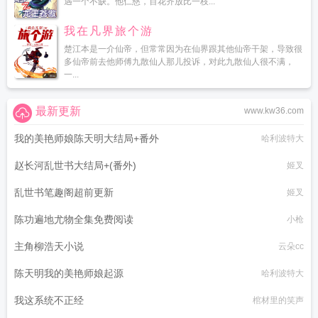
遇一个不缺。他仁慈，百花齐放比一枝...
我在凡界旅个游
楚江本是一介仙帝，但常常因为在仙界跟其他仙帝干架，导致很
多仙帝前去他师傅九散仙人那儿投诉，对此九散仙人很不满，
一...
最新更新
www.kw36.com
我的美艳师娘陈天明大结局+番外
哈利波特大
赵长河乱世书大结局+(番外)
姬叉
乱世书笔趣阁超前更新
姬叉
陈功遍地尤物全集免费阅读
小枪
主角柳浩天小说
云朵cc
陈天明我的美艳师娘起源
哈利波特大
我这系统不正经
棺材里的笑声