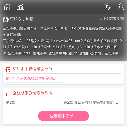
空姐杀手剧情
太上剑帝宏天
/著
空姐杀手剧情是由作者：太上剑帝宏天所著，36酷文小说免费提供空姐杀手剧情
全文在线阅读。
三秒记住本站：36酷文小说 网址：www.kw36.com
空姐杀手致命的围巾视频
空
姐杀手3什么剧组
空姐杀手剧情
空姐杀手2是真的吗
空姐杀手致命的围巾图
片
空姐杀手unreal
空姐杀手
空姐杀手3中国剧情
空姐的致命情伤
空姐杀手
3
空姐杀手致命的围巾是什么
刺杀空姐
空姐杀手情景剧
空姐杀手3里的空姐是
不是死了
杀死空姐的凶手
空姐杀手致命的围巾太上剑帝宏天
空姐的致命殉
空姐杀手剧情
最新章节
情
空姐杀手在线观看
空姐被杀案凶手
第2章 真奈美在肚皮舞中翩翩起舞
的雪纺纱裙
空姐杀手剧情
章节列表
第1章
第2章 真奈美在肚皮舞中翩翩起舞
的雪纺纱裙
查看更多章节...