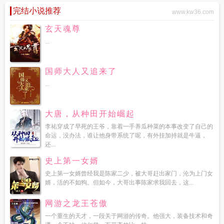
完结小说推荐
www.kw36.com
玄天魂尊
...
国师大人又追来了
...
大唐，从种田开始崛起
李祐穿成了早死的王爷，靠着一手养瓜种菜的本事改变了自己的
命运，没办法，谁让他身带系统了呢，有外挂加持就是牛逼，
还...
史上第一女婿
史上第一女婿曾经我是陈家二少，被大哥赶出家门，沦为上门女
婿，活的不如狗。但如今，大哥出事陈家求我回去，这...
网游之龙王苍傲
一个重生的天才，一段关于网游的传奇。他强大，装备技术和奇