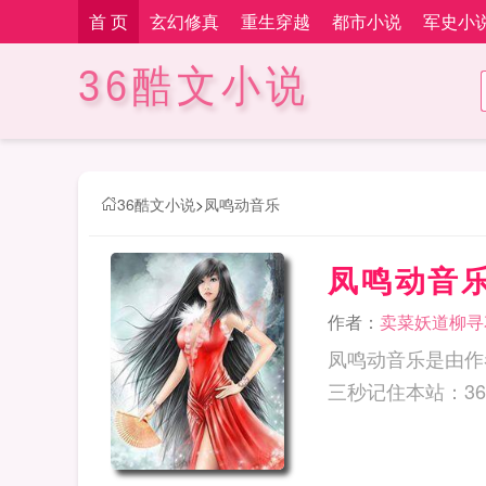
首 页
玄幻修真
重生穿越
都市小说
军史小
36酷文小说
36酷文小说
>
凤鸣动音乐
凤鸣动音
作者：
卖菜妖道柳寻
凤鸣动音乐是由作