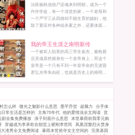
法医杨秋池借尸还魂来到明朝，成为一个
仵作学徒，有一个清贫的家，一个老母和
一个严守三从四德却不能生育的媳妇，他
除了要应对各种凶杀案之外，还要体面地
完成传宗接代的重任，唯有削尖脑袋当官
挣钱纳妾。可这时，奇怪的事情一件接着
我的帝王生涯之南明新传
一件发生了。...
一个被坏人陷害的高三学生崔杰，被枪毙
后灵魂居然俯身在一个皇帝身上，而这个
皇帝是一个只有不到一年皇帝命的无道昏
君弘光帝朱由崧，也就是历史上的南明小
朝廷。崔杰会怎么做呢？想知道就看下去
吧！本书不但是跟风（疯），而且还涉嫌
抄袭，看惯了历史人物着忙赶场的你肯定
深有体会，不说了，看吧！战国时代和三
村怎么样
微光之魅影什么意思
墨芊乔贺
超脑力
分手体
国时代，天下大乱，战火纷飞，派系林
的日常生活是怎样的
主角70年代
他的爱情浅全文阅读
贫
立，民不聊生，但是这两个时代天下虽
短剧全集免费播放
浪子到底什么意思
末世暴雨前我零元购
乱，但贤良辈出，由乱而治，独独清末民
呀
穿越成为李承乾在朝堂上硬刚李世民
凤凰涅槃烈火焚身
国时代，可谓一个大乱场，非奸雄不能得
圈大渣男全文免费阅读
暴雨末世抢夺女主空间的
完美基因
势，好人的下场都很悲惨。新书后光绪时