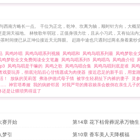
与西南方略长一点。 干位为正北，乾坤、坎离为轴，顺时针方向，大概呈
更是洞天福地。 林牧歌年弱冠，正值身强力壮，且从小习武，又有仙法内
盏茶时间便已从正坤位接近天元阵眼。 赶路中途也只遇到过两名身着素纱
出品
凤鸣吟唱
凤鸣鸟唱系列视频
凤鸣唱和
凤鸣鸟唱系列最
凤鸣梦歌全
凤鸣梦歌全文免费阅读全文笔趣
凤鸣鸟唱系列5
凤鸣唱鸟
凤鸣曲介绍
p3
凤鸣鸟唱是干嘛的
凤鸣之歌
凤鸣鸟唱合集
凤鸣鸟唱到底是谁
凤
者戏耍玩弄，彻底沦陷后心甘情愿成为肉便器
接近恋足的新手后，用套
活！
放纵的芙莉莲
弗洛伊德式母子情
被学生轻易扯下内裤的妻子
灵
……
神官塔希娅
我的病娇邻居
对我严苛的雍容娘亲会败倒在亲生儿子
终还是让猥琐男得逞了
 大赛开始
第14章 花下枯骨葬泥承万物生
 入梦引
第10章 香车美人天降横福