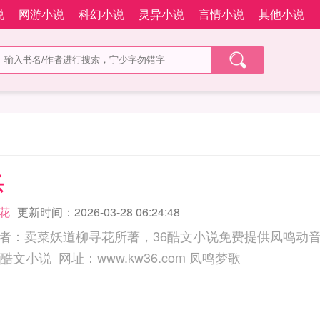
说
网游小说
科幻小说
灵异小说
言情小说
其他小说
乐
花
更新时间：2026-03-28 06:24:48
者：卖菜妖道柳寻花所著，36酷文小说免费提供凤鸣动
三秒记住本站：36酷文小说 网址：www.kw36.com 凤鸣梦歌