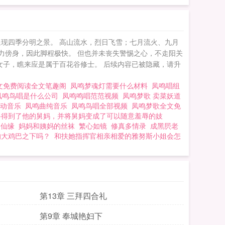
现四季分明之景。 高山流水，烈日飞雪；七月流火、九月
力傍身，因此脚程极快。 但也并未丧失警惕之心，不走阳关
女子，瞧来应是属于百花谷修士。 后续内容已被隐藏，请升
文免费阅读全文笔趣阁
凤鸣梦魂灯需要什么材料
凤鸣唱组
凤鸣鸟唱是什么公司
凤鸣鸣唱范范视频
凤鸣梦歌 卖菜妖道
鸣动音乐
凤鸣曲纯音乐
凤鸣鸟唱全部视频
凤鸣梦歌全文免
路得到了他的舅妈，并将舅妈变成了可以随意羞辱的妓
参仙缘
妈妈和姨妈的丝袜
繁心如镜
修真多情录
成黑屄老
的大鸡巴之下吗？
和扶她指挥官相亲相爱的雅努斯小姐会怎
第13章 三拜四合礼
第9章 奉城艳妇下