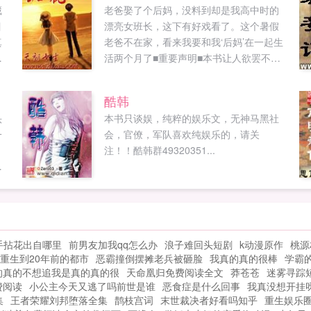
藏
老爸娶了个后妈，没料到却是我高中时的
目
漂亮女班长，这下有好戏看了。这个暑假
真
老爸不在家，看来我要和我‘后妈’在一起生
。
活两个月了■重要声明■本书让人欲罢不
南
能，看不完睡不着觉，尝试者请慎重本书
才
绝对没有乱伦描写，真相会在书中慢慢揭
酷韩
雕
示本书不是一本纯爱小说，喜欢纯爱小说
头
本书只谈娱，纯粹的娱乐文，无神马黑社
也
的朋友请绕行本书没有任何违规超标内
一
会，官僚，军队喜欢纯娱乐的，请关
对
容，欢迎监督本书结局皆大欢喜非常圆
注！！酷韩群49320351...
！
满，请读者朋友们放心收藏。...
，
..
风
，
镜
手拈花出自哪里
前男友加我qq怎么办
浪子难回头短剧
k动漫原作
桃源
重生到20年前的都市
恶霸撞倒摆摊老兵被砸脸
我真的真的很棒
学霸
从
的真的不想追我是真的真的很
天命凰归免费阅读全文
莽苍苍
迷雾寻踪
费阅读
小公主今天又逃了吗前世是谁
恶食症是什么回事
我真没想开挂
的
集
王者荣耀刘邦堕落全集
鹊枝宫词
末世裁决者好看吗知乎
重生娱乐