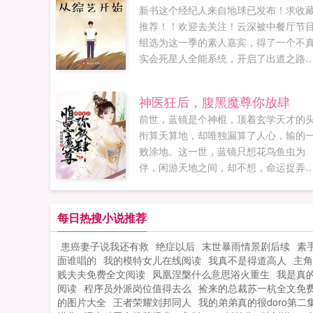
新书这个经纪人来自地球已发布！求收
推荐！！欢迎去关注！云深被中餐厅节
组选为这一季的素人嘉宾，得了一个不
实会死星人全能系统，开启了出道之路
中餐厅元气代际观察站明侦密逃悠然见
山他还是风度翩翩花满楼，也是逻辑鬼
神医狂后，腹黑魔尊你放肆
王宽，更是一心报国楚云飞绘画篆刻核
前世，蓝镜是个神棍，顶着玄学天才的
书法都是他的拿手强项。连跑酷攀岩他
衔算天算地，却唯独漏算了人心，输的
是样样在行！但是为啥都觉得他应该谈
败涂地。这一世，蓝镜只想花鸟鱼虫为
象！云深我真不想谈恋爱！真香！全甜
伴，闲游天地之间，却不想，命运捉弄
不甜不要钱！裙1091931654欢迎吐槽。.
与那人痴缠一生，难以分离。他，是呼
唤雨站在权力巅峰的鬼才魔尊，唯我独
尊，漠视六界，却独独让那一人入了眼
每日热搜小说推荐
上穷碧落下黄泉，虽九死其犹未悔。蓝
患癌妻子说我还有救
绝症以后
末世暴雨情景剧后续
素
说前世，害我者，我必还之今生，爱我
面谁唱的
我的模特女儿在线阅读
我真不是得道高人
主角
者，我必护之！北堂君临说镜儿，那我
贱夫夫免费全文阅读
凤凰涅槃什么意思浴火重生
我是真
前世护你到今生，你是不是该以身相许
阅读
程序员外派岗位值得去么
捡来的总裁苏一杭全文免
了？蓝镜伸手聘礼拿来！某男恬不知耻
的图片大全
王者荣耀刘邦同人
我的弟弟真的很doro第二
送上自己的爪子我啊，我就是最好的聘