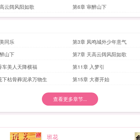
天高云阔风阳如歌
第6章 审醉山下
二美同乐
第3章 凤鸣城外少年意气
审醉山下
第7章 天高云阔风阳如歌
 香车美人天降横福
第11章 入梦引
 花下枯骨葬泥承万物生
第15章 大赛开始
查看更多章节...
班花