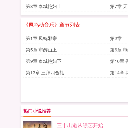
第8章 奉城艳妇上
第7章 
《凤鸣动音乐》章节列表
第1章 凤鸣邪宗
第2章 
第5章 审醉山上
第6章 
第9章 奉城艳妇下
第10章
第13章 三拜四合礼
第14章
热门小说推荐
三十出道从综艺开始