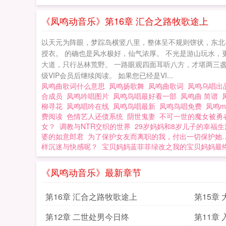
《凤鸣动音乐》第16章 汇合之路牧歌途上
以天元为阵眼，梦踪岛横竖八里，整体呈不规则饼状，东北
授衣。 的确也是风水极好，仙气浓厚。 不光是游山玩水，
大道，只行丛林荒野。 一路眼观四面耳听八方，才堪两三
级VIP会员后继续阅读。 如果您已经是VI...
凤鸣曲歌词什么意思
凤鸣扬歌舞
凤鸣曲歌词
凤鸣乌唱
合成员
凤鸣吟唱图片
凤鸣鸟唱最好看一部
凤鸣曲 简谱
柳寻花
凤鸣唱吟在线
凤鸣鸟唱最新
凤鸣鸟唱免费
凤鸣m
费阅读
色情艺人还债系统
阴世鬼妻
不可一世的魔女被勇
女？
调教与NTR交织的世界
29岁妈妈和8岁儿子的幸福生
婆的如意郎君
为了保护女友而离职的我，付出一切保护她
样沉迷与快感呢？
宝贝妈妈蓝菲菲绿改之我的宝贝妈妈最
《凤鸣动音乐》最新章节
第16章 汇合之路牧歌途上
第15章
第12章 二世处男今日终
第11章