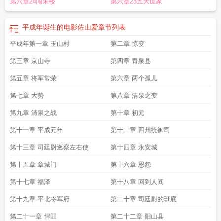
第六章24闯朱楼
第六章23五大世家
用日文怎么写
平成年诞生的h罩杯播放在线播放
平成年代之后是什么年代
平成
21年
平成5年
平成年诞生的a罩杯
平成年代是指什么?
平成年份换算表
平成年
代的鲁班
平成年代的日本电影
平成年份表
平成年诞生的Hzhaob
平成30年是
平成年诞生的电影佐山爱
章节列表
多少年
平成年代的奥特曼有哪些
平成年是多少年
平成年代的夏洛克福尔摩
平成年第一章 玉山村
第二章 惊变
斯
平成年代的假面骑士有哪些
平成年第一个奥特曼
平成年表
平成年代的银河
英雄传说
平成年奥特曼顺序
平成年代发型
平成年代的动漫
平成2年
平成年代
第三章 京山寺
第四章 青泉县
的韦驮天
平成年代是指哪一年到哪一年
平成年代和令和年代
平成3年
平成30
年
第五章 将军常荣
平成年号对照表
平成年之前是什么年代
第六章 两个孤儿
平成年怎么换算
平成年是什么意
思
平成年代电影
平成年代的福尔摩斯
平成19年
平成年代福尔摩斯
平成年诞
第七章 大势
第八章 清泉之变
生
平成年号什么时候结束
平成年代的日剧
平成年号是从哪一年开始的
平成年
后面是什么
平成31年
平成7年
平成年代对照表
平成年代的福尔摩斯柯南
第九章 清泉之战
第十章 初元
01~05
平成年诞生的电影佐山爱
平成年代的鲁邦是谁
平成年对照表
平成年代
第十一章 平成元年
第十二章 四州统御司
日本电影
平成年诞生的电影
平成年号对照表2024
平成年代的福尔摩斯是谁
平
成20年
平成12年
平成年代是多少年
平成年号出自哪里
平成年代的福尔摩斯柯
第十三章 司廷尉巡察左右使
第十四章 永安城
南
平成元年是哪一年
平成年代校服
平成8年
平成年间的福尔摩斯
平成年诞生
第十五章 章城门
第十六章 恩怨
的h罩杯 mp4
平成年诞生的f罩杯在线观看
平成年代什么时候开始
平成年是哪一
年
平成年份对照
平成年份换算
平成年代三大歌姬
平成年号公布
平成年代的日
第十七章 福泽
第十八章 回到人间
本
平成4年
平成年后面是
平成年份对照表
平成6年
平成年代的亚森罗宾是
谁
平成9年
平成年报是正规公司吗
平成年号用了多少年
平成年间是什么时
第十九章 平北将军府
第二十章 司廷尉的班底
候
平成年代是哪一年
平成年间是什么时间
平成年代换算
平成年代的
平成29
第二十一章 悍匪
第二十二章 阳山县
年
平成年代是什么时候
平成年代的亚森罗宾
平成年代的假面骑士
平成年诞生