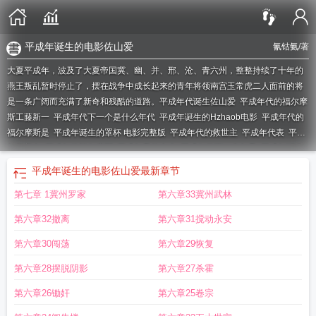
平成年诞生的电影佐山爱
氰钴氨
/著
大夏平成年，波及了大夏帝国冀、幽、并、邢、沧、青六州，整整持续了十年的
燕王叛乱暂时停止了，摆在战争中成长起来的青年将领南宫玉常虎二人面前的将
是一条广阔而充满了新奇和残酷的道路。
平成年代诞生佐山爱
平成年代的福尔摩
斯工藤新一
平成年代下一个是什么年代
平成年诞生的Hzhaob电影
平成年代的
福尔摩斯是
平成年诞生的罩杯 电影完整版
平成年代的救世主
平成年代表
平成
年代美女
平成年的福尔摩斯
平成年号的由来
平成年代下一个年号
平成年诞生
的h胸罩
平成年代之前
平成年号出处
平成元年
平成年代后面是什么年代
平成
平成年诞生的电影佐山爱
最新章节
年代假面骑士
平成年代的福尔摩斯什么意思
平成年代是从几年到几年结束
平成
第七章 1冀州罗家
第六章33冀州武林
年诞生的h罩杯播放
平成年前一个年号
平成年后是什么年号?
平成年报能手可靠
吗
平成年代前面一个年号
平成17年
平成二年
平成年代的那些事在线观看
平成
第六章32撤离
第六章31搅动永安
年代上一个年代
平成年和昭和年是什么意思
平成年代的鲁邦
平成年代的福尔摩
斯何其幸运
平成年是几几年
平成年代之前是什么
平成年代的奥特曼
平成18
第六章30闯荡
第六章29恢复
年
平成年是哪年
平成28年
平成年代的福尔摩斯1_5
平成年代的莫里亚蒂
平成
第六章28摆脱阴影
第六章27杀霍
年代假面骑士有哪些
平成年代奥特曼
平成年代是什么意思
平成年代动漫
平成
年诞生的H罩杯是什么
平成年号起止
平成年是什么时候
平成23年
平成年代奥
第六章26锄奸
第六章25卷宗
特曼大全
平成25年
平成年小帅
平成年的奥特曼
平成年份
平成年代的福尔摩斯