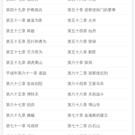
第四十九章 护教骑兵
第五十章 巡察使衙门的要事
第五十一章 被逼为匪
第五十二章 火并
第五十三章 再败
第五十四章 仙丹
第五十五章 恶行和勇为
第五十六章 荣保
第五十七章 尽力而为
第五十八章 剿匪
第五十九章 调虎离山
第六十章 探洞
平成年第六十一章 逃脱
第六十二章 巡察使赶到
第六十三章 皇叔别院
第六十四章 王家马车
第六十五章 博陉关
第六十六章 关前战斗
第六十七章 招供
第六十八章 博山寺
第六十九章 擒贼
第七十章 血魂教的建立
第七十一章 马戏班
第七十二章 白石山