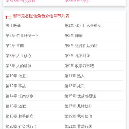
第873章 给点教训
第2896章 信心
都市鬼谷医仙角色介绍
章节列表
关于医仙
第1章 你为什么是处女
第2章 你最好测一下
第3章 陈家
第4章 江南
第5章 这是你姑奶奶
第6章 入世修心
第7章 礼不能废
第8章 人的嘴脸
第9章 改学西医吧
第10章 治愈
第11章 熟人
第12章 事故
第13章 处罚
第14章 江南水乡
第15章 优越感很强
第16章 道歉
第17章 几针就好
第18章 棘手的病
第19章 我相信他
第20章 针灸就行了
第21章 非法行医