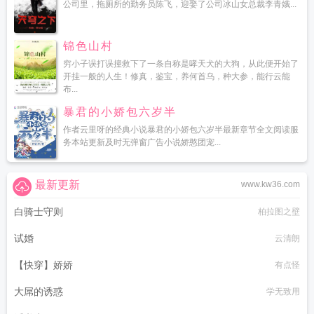
公司里，拖厕所的勤务员陈飞，迎娶了公司冰山女总裁李青娥...
锦色山村
穷小子误打误撞救下了一条自称是哮天犬的大狗，从此便开始了
开挂一般的人生！修真，鉴宝，养何首乌，种大参，能行云能
布...
暴君的小娇包六岁半
作者云里呀的经典小说暴君的小娇包六岁半最新章节全文阅读服
务本站更新及时无弹窗广告小说娇憨团宠...
最新更新
www.kw36.com
白骑士守则
柏拉图之壁
试婚
云清朗
【快穿】娇娇
有点怪
大屌的诱惑
学无致用