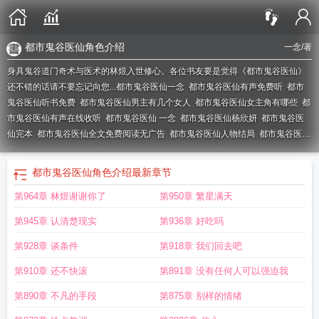
都市鬼谷医仙角色介绍
一念
/著
身具鬼谷道门奇术与医术的林煜入世修心。各位书友要是觉得《都市鬼谷医仙》
还不错的话请不要忘记向您...
都市鬼谷医仙一念
都市鬼谷医仙有声免费听
都市
鬼谷医仙听书免费
都市鬼谷医仙男主有几个女人
都市鬼谷医仙女主角有哪些
都
市鬼谷医仙有声在线收听
都市鬼谷医仙 一念
都市鬼谷医仙杨欣妍
都市鬼谷医
仙完本
都市鬼谷医仙全文免费阅读无广告
都市鬼谷医仙人物结局
都市鬼谷医仙
最新章节列表
都市鬼谷医仙有几个女主
都市鬼谷医仙最新章节
都市鬼谷医仙百
科
都市鬼谷医仙txt校对版
都市鬼谷医仙林煜最新免费阅读
都市鬼谷医仙结
都市鬼谷医仙角色介绍
最新章节
局
都市鬼谷医仙第2863章
都市鬼谷医仙一念全文免费
都市鬼谷医仙陆风
都市
第964章 林煜谢谢你了
第950章 繁星满天
鬼谷医仙麒麟听书网
都市鬼谷医仙顶点
都市鬼谷医仙全文免费读无弹窗驳房
都
市鬼谷医仙梁雪结局
都市鬼谷医仙境界划分
都市鬼谷医仙林煜 无错无弹窗
都
第945章 认清楚现实
第936章 好吃吗
市鬼谷医仙林煜免费阅读
都市鬼谷医仙女主角是谁
都市鬼谷医仙角色介绍
都市
鬼谷医仙 有声免费听
都市鬼谷医仙林煜和玄心
都市鬼谷医仙林煜免费阅读全文
第928章 谈条件
第918章 我们回去吧
笔趣阁
第910章 还不快滚
第891章 没有任何人可以强迫我
第890章 不凡的手段
第875章 别样的情绪