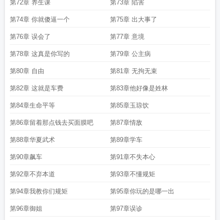
第72章 养生课
第73章 陷害
第74章 你就傻逼一个
第75章 出大事了
第76章 误会了
第77章 意境
第78章 这真是你写的
第79章 公主病
第80章 自由
第81章 无拘无束
第82章 这就是车费
第83章他好像是姓林
第84章生命平等
第85章玉琼饮
第86章留着那点钱去买面膜吧
第87章情敌
第88章华夏武术
第89章学车
第90章飙车
第91章不失本心
第92章不弃本道
第93章不懂规矩
第94章我教你们规矩
第95章你玩的是哪一出
第96章御姐
第97章误诊