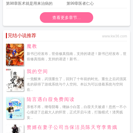
第98章医术就是用来治病的
第99章医者仁心
查看更多章节...
完结小说推荐
www.kw36.com
魔教
新书已经发布，世俗修真指南，支持的请进！新书已经发布，世
俗修真指南，支持的请进！新书...
我的空间
一觉醒来，武强重生了，回到了十年前的时光。重生之后武强莫
名的获得了游戏系统与个人空间。本以为可以借着系统与空间
在...
陆言遇白葭免费阅读
亲爸不疼，继母阴毒，继妹小白莲，白葭天天被虐！忽然一不小
心撞进了总裁大人的怀里，正式开启斗渣，打脸模式！渣男贱
女...
赘婿在妻子公司当保洁员陈天穹李青娥