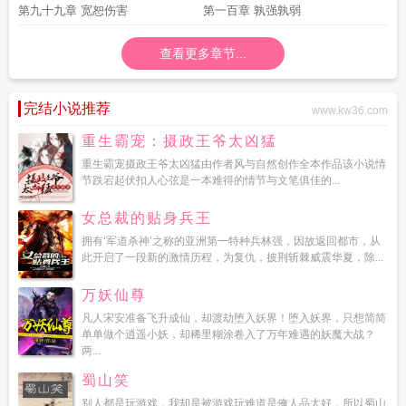
第九十九章 宽恕伤害
第一百章 孰强孰弱
查看更多章节...
完结小说推荐
www.kw36.com
重生霸宠：摄政王爷太凶猛
重生霸宠摄政王爷太凶猛由作者风与自然创作全本作品该小说情
节跌宕起伏扣人心弦是一本难得的情节与文笔俱佳的...
女总裁的贴身兵王
拥有‘军道杀神’之称的亚洲第一特种兵林强，因故返回都市，从
此开启了一段新的激情历程，为复仇，披荆斩棘威震华夏，除...
万妖仙尊
凡人宋安准备飞升成仙，却渡劫堕入妖界！堕入妖界，只想简简
单单做个逍遥小妖，却稀里糊涂卷入了万年难遇的妖魔大战？
两...
蜀山笑
别人都是玩游戏，我却是被游戏玩难道是俺人品太好，所以蜀山