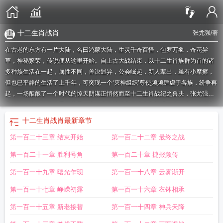
十二生肖战肖
张尤强
/著
在古老的东方有一片大陆，名曰鸿蒙大陆，生灵千奇百怪，包罗万象，奇花异
草，神秘繁荣，传说便从这里开始。自上古大战结束，以十二生肖族群为首的诸
多种族生活在一起，属性不同，兽决迥异，公会崛起，新人辈出，虽有小摩擦，
但也已平静的生活了上千年，可突现一个‘灭神组织’尊使频频肆虐于各族，纷争再
起，一场酝酿了一个时代的惊天阴谋正悄然而至十二生肖战纪之兽决，张尤强，
十二生肖战纪之兽决最新章节，十二生肖战纪之兽决全文阅读，十二生肖战纪之
兽决章节列表，十二生肖战纪之兽决txt，十二生肖战纪之兽决全文免费阅读，十
十二生肖战肖
最新章节
二生肖战纪之兽决在线阅读，十二生肖战纪之兽决目录，十二生肖战纪之兽决无
第一百二十三章 结束开始
第一百二十二章 最终之战
弹窗，SHIERSHENGXIAOZHANJIZHISHOUJUE，SHI二生肖战纪之兽决，
十二
生肖战纪主题曲
十二生肖战纪之兽漫画
十二生肖的战肖是哪几肖
十二生肖战纪
第一百二十一章 胜利号角
第一百二十章 捷报频传
之兽诀漫画下拉式
十二生肖战纪百度百科
十二生肖战纪之兽决漫画
十二生肖战
记
十二生肖战队
十二生肖战士续作
十二生肖里战肖有哪些
十二生肖战纪
十二
第一百一十九章 曙光乍现
第一百一十八章 云雾渐开
生肖战纪之兽决官配
十二生肖战纪免费观看全集
十二生肖战纪在线观看
十二生
第一百一十七章 峥嵘初露
第一百一十六章 衣钵相承
肖战纪动漫在线观看
十二生肖里面战肖是什么
十二生肖战纪之兽决在线
十二生
肖战肖是哪些
十二生肖战纪之兽决动画片
十二生肖战纪免费观看
十二生肖战纪
第一百一十五章 新老接替
第一百一十四章 神兵天降
之兽决TXT
十二生肖战士
十二生肖战纪之兽诀百科
十二生肖战力
十二生肖战