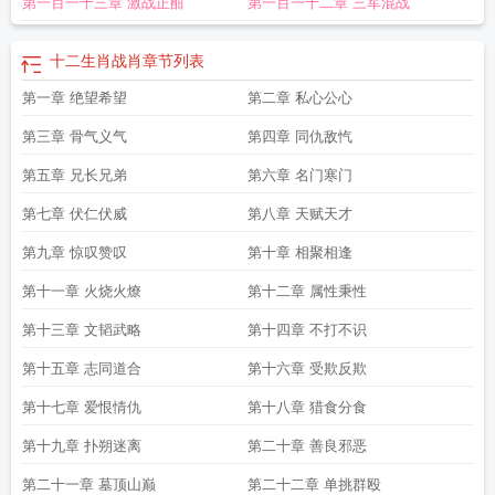
第一百一十三章 激战正酣
第一百一十二章 三军混战
肖有哪些
十二生肖战纪之兽决人物
12生肖战肖是哪几肖
十二生肖战纪人物介
绍
十二生肖战纪之兽决第100章
十二生肖战纪·动态漫画
12生肖战斗
十二生肖
战记在线观看
十二生肖战斗
十二生肖战纪 动态漫画
十二生肖战纪第一季
十二
十二生肖战肖
章节列表
生肖战纪之兽决星期几更新
十二生肖战纪免费观看第4集
十二生肖战纪之兽决中
第一章 绝望希望
第二章 私心公心
的境界划分
十二生肖大战年兽
十二生肖战纪角色介绍
十二生肖战纪之兽决漫画
下拉式
十二生肖战纪漫画免费观看
十二生肖里的战肖是什么
十二生肖战纪第二
第三章 骨气义气
第四章 同仇敌忾
季
十二生战肖是哪几个
十二生肖战肖是哪几个
十二生肖战纪之兽决漫画在线观
看
第五章 兄长兄弟
十二生肖斗战纪
日本动画片十二生肖战纪
第六章 名门寒门
十二生肖战纪·动态漫 动漫
十二生
肖里的战肖
十二生肖战纪之兽决几个星衣
十二生肖战肖
十二生肖战纪之兽决
第七章 伏仁伏威
第八章 天赋天才
张尤强
十二生肖战甲
十二生肖战记日本动漫的能力
十二生肖大战年兽动画
片
十二生肖战记日本动漫
十二生肖战纪漫画
12生肖战争
十二生肖哪几肖属战
第九章 惊叹赞叹
第十章 相聚相逢
肖
十二生肖战纪第二季免费观看
十二生肖战纪之兽决百科
十二生肖战纪动漫免
第十一章 火烧火燎
第十二章 属性秉性
费观看
十二生肖战士全集
十二生肖战士第一集
十二生肖战纪之兽诀漫画
战
肖
十二生肖战纪之兽决百度百科
十二生肖战纪动漫第二季
十二生肖战争动
第十三章 文韬武略
第十四章 不打不识
漫
十二生肖战争
十二生肖战队动画片
12生肖战士全集
十二生肖战肖是哪几个
第十五章 志同道合
第十六章 受欺反欺
生肖
十二生肖战纪动漫
十二生肖战纪漫画下拉式
十二生肖战纪 张尤强
十二生
肖战纪第二季在线观看
十二生肖战士动画
十二生肖战争动画片
十二生肖战记动
第十七章 爱恨情仇
第十八章 猎食分食
漫
第十九章 扑朔迷离
第二十章 善良邪恶
第二十一章 墓顶山巅
第二十二章 单挑群殴