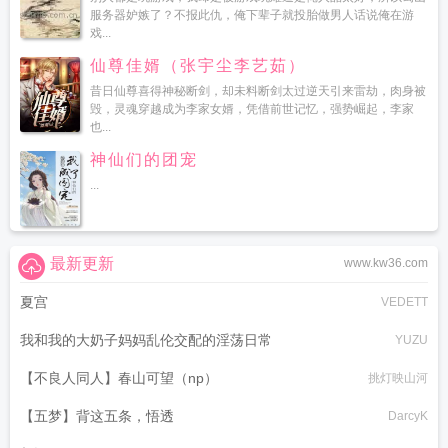
服务器妒嫉了？不报此仇，俺下辈子就投胎做男人话说俺在游
戏...
仙尊佳婿（张宇尘李艺茹）
昔日仙尊喜得神秘断剑，却未料断剑太过逆天引来雷劫，肉身被
毁，灵魂穿越成为李家女婿，凭借前世记忆，强势崛起，李家
也...
神仙们的团宠
...
最新更新
www.kw36.com
夏宫
VEDETT
我和我的大奶子妈妈乱伦交配的淫荡日常
YUZU
【不良人同人】春山可望（np）
挑灯映山河
【五梦】背这五条，悟透
DarcyK