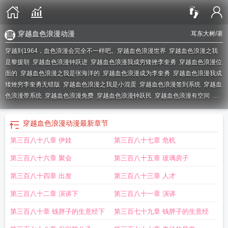
穿越血色浪漫动漫
耳东大树
/著
穿越到1964，血色浪漫会完全不一样吧。
穿越血色浪漫世界
穿越血色浪漫之我
是黎援朝
穿越血色浪漫钟跃进
穿越血色浪漫我成穷矮挫李奎勇
穿越血色浪漫位
面的
穿越血色浪漫之我是张海洋的
穿越血色浪漫成为李奎勇
穿越血色浪漫我成
矮矬穷李奎勇无错版
穿越血色浪漫之我是小混蛋
穿越血色浪漫签到系统
穿越血
色浪漫带系统
穿越血色浪漫免费
穿越血色浪漫钟跃民
穿越血色浪漫有空间
穿
越血色浪漫收秦岭
穿越血色浪漫我曾哎呦李成勇
穿越血色浪漫当上将军
穿越血
色浪漫签到
穿越血色浪漫我是郑桐
穿越血色浪漫类似的
穿越血色浪漫宁伟他
穿越血色浪漫动漫
最新章节
哥
穿越血色浪漫飞卢
穿越血色浪漫推荐
穿越血色浪漫我成了矮矬穷李奎勇
穿
第三百八十八章 伊娃
第三百八十七章 危机
越血色浪漫系统
穿越血色浪漫之我是张海洋
穿越血色浪漫郑桐
穿越血色浪漫
类
穿越血色浪漫世界的张然
穿越血色浪漫txt
穿越血色浪漫做反派
影视穿越血
第三百八十六章 聚会
第三百八十五章 玻璃房子
色浪漫
穿越血色浪漫无防盗章节
穿越血色浪漫辉煌新篇
穿越血色浪漫的有哪
些
穿越血色浪漫我成为矮挫穷李奎勇
穿越血色浪漫钟跃民的弟弟
穿越血色浪漫
第三百八十四章 出发
第三百八十三章 人才
我是钟越民
有没有穿越到血色浪漫的
穿越血色浪漫钟跃民弟弟
穿越血色浪漫我
第三百八十二章 演讲下
第三百八十一章 演讲
是李奎勇耳东大树
穿越血色浪漫主角姓萧的
穿越血色浪漫成为李奎勇的
穿越血
色浪漫张海洋
穿越血色浪漫年代
穿越血色浪漫钟跃民兄弟
穿越血色浪漫2与青
第三百八十章 钱胖子的生意经下
第三百七十九章 钱胖子的生意经
春有关的日子之我是冯裤子
穿越血色浪漫动漫
穿越血色浪漫我是张海洋
穿越血