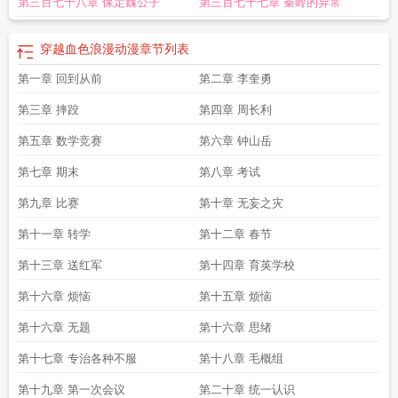
第三百七十八章 保定魏公子
第三百七十七章 秦岭的异常
色浪漫之系统
穿越血色浪漫我成了矮挫穷李奎勇
穿越血色浪漫之钟跃民
穿越血
色浪漫钟跃进的
穿越血色浪漫军旅
穿越血色浪漫我是小混蛋
穿越血色浪漫耳东
大树TXT
穿越血色浪漫小混蛋的
穿越血色浪漫我是宁伟的
穿越血色浪漫的系
穿越血色浪漫动漫
章节列表
统
李穆主角穿越血色浪漫
有穿越到血色浪漫世界的
穿越电视剧血色浪漫
血色
第一章 回到从前
第二章 李奎勇
浪漫穿越的
穿越血色浪漫百科
穿越之血色浪漫系统
穿越血色浪漫李奎勇
穿越
血色浪漫我是李奎勇
穿越血色浪漫的书
穿越血色浪漫之我是宁
穿越血色浪漫世
第三章 摔跤
第四章 周长利
界的
穿越血色浪漫四合院开始
穿越之血色浪漫演员表
穿越血色浪漫的
穿越血
色浪漫之袁军
第五章 数学竞赛
穿越血色浪漫我是钟跃民
第六章 钟山岳
穿越血色浪漫宁伟的
穿越血色浪漫我是
憨娃
穿越血色浪漫钟跃民免费阅读
穿越血色浪漫免费阅读
穿越电视剧有关 血
第七章 期末
第八章 考试
色浪漫的
穿越重生血色浪漫
穿越血色浪漫年代容和剧悟性逆天
穿越血色浪漫的
推荐
穿越血色浪漫我是李奎勇笔趣阁
穿越血色浪漫最新章节由书包网分享
穿越
第九章 比赛
第十章 无妄之灾
血色浪漫李奎勇的
穿越血色浪漫的同人
血色浪漫同人穿越
穿越到血色浪漫
第十一章 转学
第十二章 春节
的
穿越血色浪漫宁远
穿越血色浪漫我成了矮穷矬李奎勇
第十三章 送红军
第十四章 育英学校
第十六章 烦恼
第十五章 烦恼
第十六章 无题
第十六章 思绪
第十七章 专治各种不服
第十八章 毛概组
第十九章 第一次会议
第二十章 统一认识