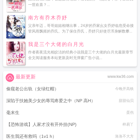
一世欢喜？...
南方有乔木乔妤
父亲年迈，哥哥姐姐相继出事，24岁的乔家幺女乔妤临危受命接
管风雨飘摇的乔氏。为了保住乔氏，乔妤只好使尽浑身解数攀...
我是三个大佬的白月光
作者夜夜流光相皎洁的经典小说我是三个大佬的白月光最新章节
全文阅读服务本站更新及时无弹窗广告小说...
最新更新
www.kw36.com
偷窥老公出轨（女绿红帽）
今晚开高铁
深陷于扶她美少女的辱骂疼爱之中（NP 高H）
甜甜仙贝
毫末生
蛋伤
【恐怖游戏】人家才没有开外挂(NP)
梓易丫
医生我还有救吗（1v1 h）
洛洛不大方