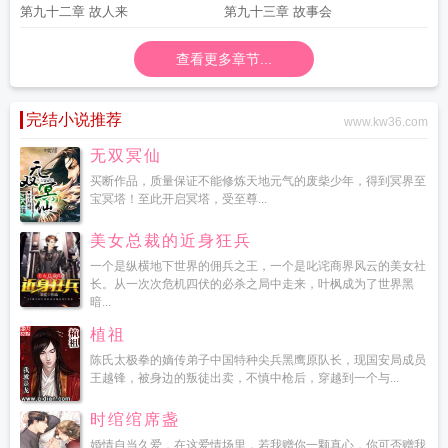
第九十二章 故人来
第九十三章 故事会
查看更多章节...
完结小说推荐
www.kw36.com
无双冥仙
买断作品，质量保证不能修炼天地元气的废柴少年，得到冥界至
宝冥塔！至此开启冥塔，受至尊...
美女总裁的近身狂兵
一个是纵横地下世界的佣兵之王，一个是叱诧商界风云的美女社
长。从一次次危机四伏的必杀之局中走来，叶枫成为了世界黑
暗...
植祖
陈氏太极拳的嫡传弟子中国特种尖兵黑鹰原队长，现国安局成员
王越锋，被身边的叛徒出卖，不慎中枪后，穿越到一个与...
时绾绾席盏
婚情自当久爱，在这爱情场里，若我赠你一颗真心，你可否赠我