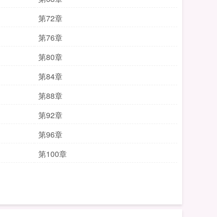
第72章
第76章
第80章
第84章
第88章
第92章
第96章
第100章