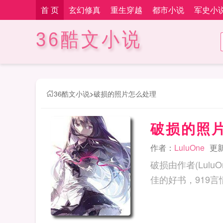
首 页
玄幻修真
重生穿越
都市小说
军史小
36酷文小说
36酷文小说
>
破损的照片怎么处理
破损的照
作者：
LuluOne
更新
破损由作者(Lu