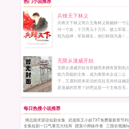
热门小说推荐
兵锋天下林义
兵锋天下林义简介主角林义陈婉婷一寸
河一寸血，十万男儿十万兵。披上军装
我为战神，军装褪去，他们称我为枭！..
无限从漫威开始
无限从漫威开始当穿越而来拥有复制别
能力异能的主角，成为奥斯本企业二公
子，又遇到前来采访的克拉克肯特这确
是漫威的世界？好吧这是一个主角在无
世界潇洒的故事，看多了拼命求生，看
了挣扎变强，感受多了那种类似正版热
的无限流，来享受下如同穿着沙滩裤躺
每日热搜小说推荐
夏威夷海滩看比基尼的快感吧主角语录
傅总跪求原谅短剧全集
武道医王小妖TXT免费最新章节列
人生最大的追求就是享受，不是物质享
全集短剧一口气看完大结局
团宠小师妹作者
三国全视频t
受，就是精神享受，当然，选后者的通