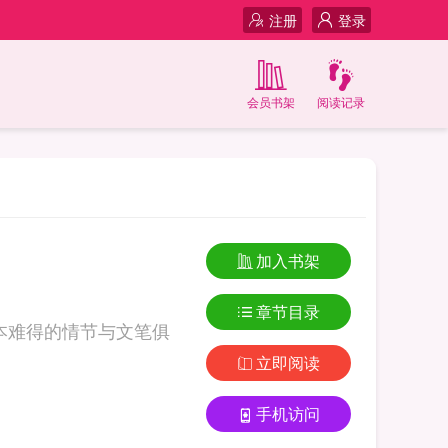
注册
登录
会员书架
阅读记录
加入书架
章节目录
一本难得的情节与文笔俱
立即阅读
手机访问