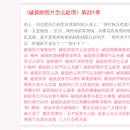
《破损的照片怎么处理》第221章
的人，别总把自己的想法强加到别人身上。” 张叶秋又把盘子强
喜，又是抱怨：“宝贝，我给你的零用钱，你要花在有用的
乱花钱，是不是觉得爸爸妈妈的钱那么好到手。” 周舟并不
话，听都听不进去了！” “四十个？” ...
破损照片修复软件
破损皮肤怎么促进愈合
破损视频修复
说
褪色
破损的项链哪里掉率高
破损美元哪里可以兑换
音怎么拼写
破损图片
破损不堪的意思
破损的英语怎么
行换吗
破损的人民币怎么兑换?
破损的香炉怎么处理
破
吗
破损日语怎么说
破损的人民币可以去银行换吗
破损视
毒
破损拼音
破损皮肤可以用红霉素软膏吗
破损的手稿
脂镜片是什么垃圾
破损伤口怎么快速结痂
破损的人民币
用碘伏吗
破损瓷砖怎么修复
破损的佛像如何处理
破损的
损的美元可以去银行换吗
破损的暴君头盔怎么修复
破损
银行都可以吗
破损的皮肤可以用碘伏棉棒消毒吗
破损的
书]
网游：谁说木系只能辅助？
重生后我引起了大佬注意
崩人设了
魔帝宠妻狂：天才驭兽九小姐
反派上位之绿茶影
掌握了反派生命线
三人行必死无疑