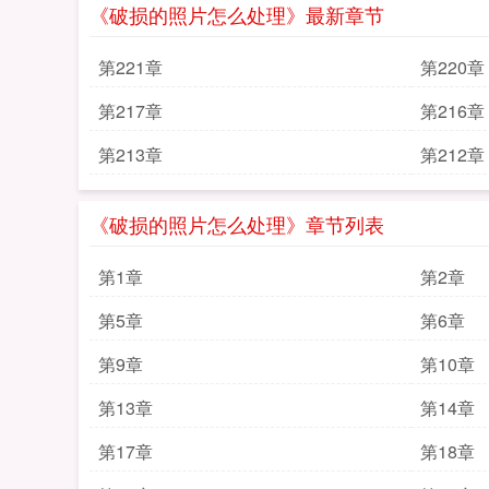
《破损的照片怎么处理》最新章节
第221章
第220章
第217章
第216章
第213章
第212章
《破损的照片怎么处理》章节列表
第1章
第2章
第5章
第6章
第9章
第10章
第13章
第14章
第17章
第18章