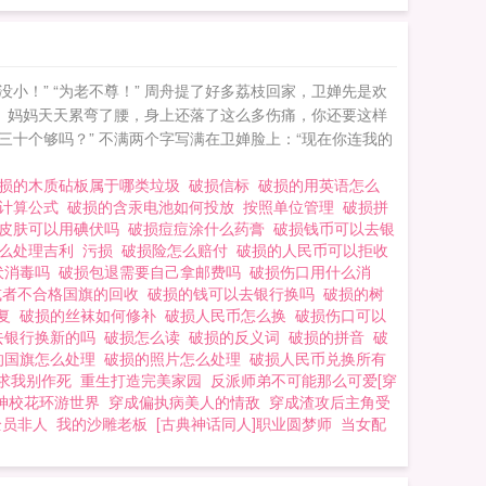
没小！” “为老不尊！” 周舟提了好多荔枝回家，卫婵先是欢
 妈妈天天累弯了腰，身上还落了这么多伤痛，你还要这样
三十个够吗？” 不满两个字写满在卫婵脸上：“现在你连我的
损的木质砧板属于哪类垃圾
破损信标
破损的用英语怎么
的计算公式
破损的含汞电池如何投放
按照单位管理
破损拼
皮肤可以用碘伏吗
破损痘痘涂什么药膏
破损钱币可以去银
怎么处理吉利
污损
破损险怎么赔付
破损的人民币可以拒收
伏消毒吗
破损包退需要自己拿邮费吗
破损伤口用什么消
或者不合格国旗的回收
破损的钱可以去银行换吗
破损的树
修复
破损的丝袜如何修补
破损人民币怎么换
破损伤口可以
去银行换新的吗
破损怎么读
破损的反义词
破损的拼音
破
的国旗怎么处理
破损的照片怎么处理
破损人民币兑换所有
着求我别作死
重生打造完美家园
反派师弟不可能那么可爱[穿
神校花环游世界
穿成偏执病美人的情敌
穿成渣攻后主角受
全员非人
我的沙雕老板
[古典神话同人]职业圆梦师
当女配