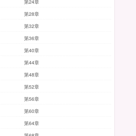
第24章
第28章
第32章
第36章
第40章
第44章
第48章
第52章
第56章
第60章
第64章
第68章