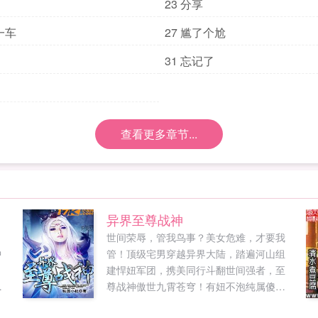
23 分享
一车
27 尴了个尬
31 忘记了
查看更多章节...
异界至尊战神
！
世间荣辱，管我鸟事？美女危难，才要我
中
管！顶级宅男穿越异界大陆，踏遍河山组
，
建悍妞军团，携美同行斗翻世间强者，至
看
尊战神傲世九霄苍穹！有妞不泡纯属傻
你
帽，见妞就泡替天行道，把妹有道丑女不