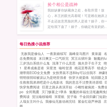
就是个废物弃少，窝囊女婿！现在你名
捡个相公是战神
华夏，有权有势，就想抛弃我了？正给
我娃缺爹你缺藏身之处，各取所需！放
洗着小脚的秦瑜满脸问号苏念清，你丫
心，本王的眼光高着呢！可是赖在她床
有毛病吧，我这一年是不是太惯着你
不走还故意黑脸的男人是谁？娘子，你
了？？？...
定给我下蛊了！娘子，你确定有皇奶奶
做要做孙媳妇？精通医卜星相的安易穿
到古代成了农妇，算命行医卖药看风水
至帮人下葬，迅速发家致富顺便招个花
每日热搜小说推荐
男入赘，只是当初被那皮相迷惑了眼，
无敌我是修仙人
一夜新娘续写
巅峰皇马图片
黄泉篇
么九五之尊的面相，什么秀色可餐，这
念免费阅读
末日爽文一口气听完
冥王出狱叶枭
魅魔的fu
公毒舌洁癖又腹黑，阴起人来忒狠，实
三岁洗白系统什么鬼
浅薄了什么意思
抛夫弃子生子文
绝
不招人待见。...
1
星希成奏是谁
宋星滺
喻呤贺凛
桃花至尊高手
错成少
潮带雨EOD全文免费
女扮男装不违和by可以但我不
神豪
明明很弱却被误认为是绝世强者
快穿大佬晏殊
轮回眼之
生救救我弟弟吧是什么电影名
我的意念不洁赞美诗原唱
快穿免费阅读
巨星之路从表演开始
小雌性被疯抢 - 免费
po
全民戰鷹
灭门惨案之1孽杀
魅魔的幸福生活笔趣阁免
费阅读
贺沅喻枝喻晴
宋星航
贺子瑜
千金回归豪门短剧
人哉女主叫什么
我修仙无敌动画完结
紫金红葫芦神器
庄
图