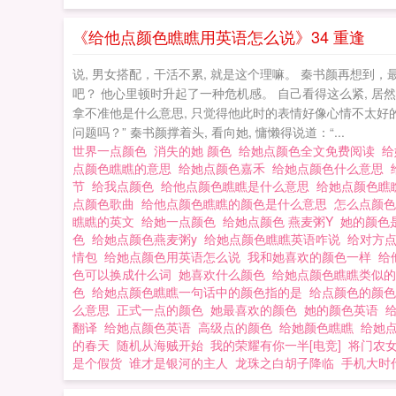
头，偏偏自己还欲
禾与秦书颜相遇是
《给他点颜色瞧瞧用英语怎么说》34 重逢
了她，而嘉禾也挺
说, 男女搭配，干活不累, 就是这个理嘛。 秦书颜再想到
室内，秦书颜撑着
吧？ 他心里顿时升起了一种危机感。 自己看得这么紧, 居
纪？”嘉禾只在尊
拿不准他是什么意思, 只觉得他此时的表情好像心情不太好的样
问题吗？” 秦书颜撑着头, 看向她, 慵懒得说道：“...
年轻力壮……”秦
世界一点颜色
消失的她 颜色
给她点颜色全文免费阅读
给
“贱”钟情，从此
点颜色瞧瞧的意思
给她点颜色嘉禾
给她点颜色什么意思
样的变态教授缠上
节
给我点颜色
给他点颜色瞧瞧是什么意思
给她点颜色瞧
点颜色歌曲
给他点颜色瞧瞧的颜色是什么意思
怎么点颜
爽，追妻火葬场”
瞧瞧的英文
给她一点颜色
给她点颜色 燕麦粥Y
她的颜色
要不然你打我吧！
色
给她点颜色燕麦粥y
给她点颜色瞧瞧英语咋说
给对方
情包
给她点颜色用英语怎么说
我和她喜欢的颜色一样
给
双手握住秦书颜的
色可以换成什么词
她喜欢什么颜色
给她点颜色瞧瞧类似
南：①1V1，每
色
给她点颜色瞧瞧一句话中的颜色指的是
给点颜色的颜
么意思
正式一点的颜色
她最喜欢的颜色
她的颜色英语
有点狗血，但不绝
翻译
给她点颜色英语
高级点的颜色
给她颜色瞧瞧
给她
不要脸不要脸作者微博：燕麦
的春天
随机从海贼开始
我的荣耀有你一半[电竞]
将门农
是个假货
谁才是银河的主人
龙珠之白胡子降临
手机大时
给她点颜色燕麦粥