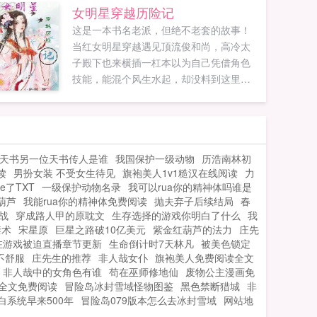
的相亲还是真心爱上了这个小鹿般的姑
女明星穿越历险记
娘？以姐夫妹夫的身份和少女时代的交往
这是一本书名老派，但绝不老套的故事！
中，会有什么样的故事发生呢？为KARA，
当红女明星穿越遇见顶流俊和尚，高冷太
T－ARA创作歌曲，会不会引起少女们的嫉
子殿下也来横插一杠本以为自己凭借角色
妒？这本书没有太多大家都看过的黑海，
技能，能混个风生水起，却没料到这里世
综艺，全收三件套，只有简单单纯的爱情
道如此险恶，套路如此之深！喂，那救了
故事。如果大家这种类型的韩娱看多了，
我好几次的和尚小哥哥，你得带着我升级
可以过来看看本书。不熟悉韩娱的读者也
打王者啊！还有那高冷BT爱唱戏的太子殿
可以留下看看，或许您会喜欢这种风格！
下，说了我不喜欢你，就是不会喜欢上
本书现在新书期，您的每一个收藏都很宝
天书另一位天书传人是谁
我国保护一级动物
历浩南林初
你！！！...
贵。每一个路过的朋友，请随手点一下收
读
男扮女装 不受女生待见
旗袍美人1v1糙汉在线阅读
力
藏本书，您不经意间的支持，将会给我很
e了TXT
一级保护动物名录
我可以rua你的精神体吗谁是
大的帮助。韩娱之我们结婚了一群
葫芦
我能rua你的精神体免费阅读
抛夫弃子后续结局
春
252757903。加群时请注明是韩娱之我们
战
穿成路人甲的原耽文
生存选择的游戏你明白了什么
我
结婚了书友，谢谢！...
禁术
宋星原
巨星之路破10亿美元
紫金红葫芦的法力
庄先
在游戏被迫直播章节更新
生命倒计时7天林凡
被美色锁定
不舒服
庄先生的推荐
非人哉女仆
旗袍美人免费阅读全文
非人哉中的女角色有谁
苟在巫师修地仙
废物公主漫画免
全文免费阅读
冒险岛冰封雪域怪物图鉴
黑色禁断猎城
非
白系统早来500年
冒险岛079版本怎么去冰封雪域
网站地