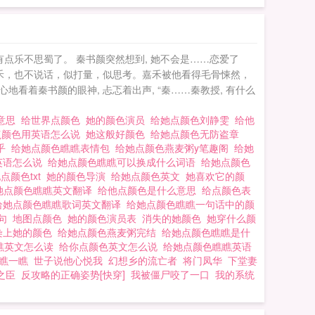
………本文文案：嘉
惊到，所以便出言教训
嘉禾终于怂了……办公
有点乐不思蜀了。 秦书颜突然想到, 她不会是……恋爱了
隐疾？”“我一大把年
着嘉禾，也不说话，似打量，似思考。嘉禾被他看得毛骨悚然，
乱说的，您一夜七次，
看着秦书颜的眼神, 忐忑着出声, “秦……秦教授, 有什么
己会对缺根经的嘉禾一
么意思
给世界点颜色
她的颜色演员
给她点颜色刘静雯
给他
想到自己会被秦书颜这
点颜色用英语怎么说
她这般好颜色
给她点颜色无防盗章
之这是一个“欺负一时
知乎
给她点颜色瞧瞧表情包
给她点颜色燕麦粥y笔趣阁
给她
英语怎么说
给她点颜色瞧瞧可以换成什么词语
给她点颜色
口：“小禾，我错了，
点颜色txt
她的颜色导演
给她点颜色英文
她喜欢它的颜
，嘉禾快速上前一步，
她点颜色瞧瞧英文翻译
给他点颜色是什么意思
给点颜色表
给她点颜色瞧瞧歌词英文翻译
给她点颜色瞧瞧一句话中的颜
你学过散打啊。食用指
一句
地图点颜色
她的颜色演员表
消失的她颜色
她穿什么颜
肯定是与现实有出入的。
染上她的颜色
给她点颜色燕麦粥完结
给她点颜色瞧瞧是什
瞧英文怎么读
给你点颜色英文怎么说
给她点颜色瞧瞧英语
期不要脸，死不要脸
色瞧一瞧
世子说他心悦我
幻想乡的流亡者
将门凤华
下堂妻
度云
之臣
反攻略的正确姿势[快穿]
我被僵尸咬了一口
我的系统