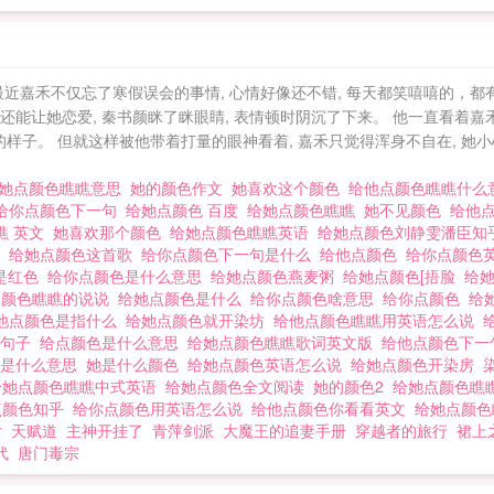
罢不能。………………………………………………………
在高铁站的候车大厅，他被嘉禾的“求包养”的豪言壮志所
着小胸脯无所畏惧地怼了回去。直到两人在A大重逢时，
，最近嘉禾不仅忘了寒假误会的事情, 心情好像还不错, 每天都笑嘻嘻的，都
头好暇以整地审视着嘉禾，性感的薄唇一张一合……“我有
然还能让她恋爱, 秦书颜眯了眯眼睛, 表情顿时阴沉了下来。 他一直看
严和挂科之间摇摆了一瞬，马上狗腿地说道：“那那都是我
子。 但就这样被他带着打量的眼神看着, 嘉禾只觉得浑身不自在, 她小心地
书颜：“……”不要说出来好吗？***大概秦书颜也没想到自
她点颜色瞧瞧意思
她的颜色作文
她喜欢这个颜色
给他点颜色瞧瞧什
只想把这只小刺猬圈在自己的领地里养起来。同样嘉禾也没
给你点颜色下一句
给她点颜色 百度
给她点颜色瞧瞧
她不见颜色
给他
，连毕业都不能逃开他的魔爪，直接变成了变态老板。总
瞧 英文
她喜欢那个颜色
给她点颜色瞧瞧英语
给她点颜色刘静雯潘臣
色
给她点颜色这首歌
给你点颜色下一句是什么
给他点颜色
给你点颜色
的故事。小剧场：秦书颜像只可怜的大狗一样在嘉禾家的门
是红色
给你点颜色是什么意思
给她点颜色燕麦粥
给她点颜色[捂脸
给她
”嘉禾慵懒地靠在门框上，扬了扬下巴：“你说的？”话落
点颜色瞧瞧的说说
给她点颜色是什么
给你点颜色啥意思
给你点颜色
给
他点颜色是指什么
给她点颜色就开染坊
给他点颜色瞧瞧用英语怎么说
肩膀，长腿弯曲……秦书颜：“……”宝贝儿，你没告诉我
的句子
给点颜色是什么意思
给她点颜色瞧瞧歌词英文版
给他点颜色下
天晚上１２点左右更新，其他时间都是捉虫。现代架空，
色是什么意思
她是什么颜色
给她点颜色英语怎么说
给她点颜色开染房
给她点颜色瞧瞧中式英语
给她点颜色全文阅读
她的颜色2
给她点颜色瞧
对狗血②女主前期特怂，后期逆袭。③男主前期腹黑，后
点颜色知乎
给你点颜色用英语怎么说
给他点颜色你看看英文
给她点颜
粥Y微博链接：http://weibo.com/u/5281182466 给她点颜色百
女
天赋道
主神开挂了
青萍剑派
大魔王的追妻手册
穿越者的旅行
裙上
代
唐门毒宗
 给她点颜色瞧瞧 给她点颜色燕麦粥y百度云 燕麦粥Y