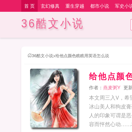
首 页
玄幻修真
重生穿越
都市小说
军史小
36酷文小说
36酷文小说
>
给他点颜色瞧瞧用英语怎么说
给他点颜
作者：
燕麦粥Y
更新时
本文周三入V，希
冰山美人和狗皮膏
人的印象可谓是恶
容而怦然心动……