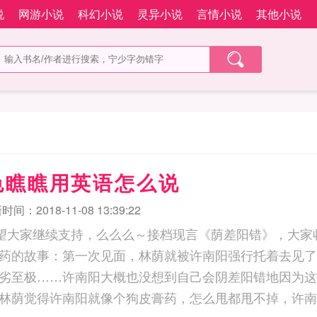
说
网游小说
科幻小说
灵异小说
言情小说
其他小说
色瞧瞧用英语怎么说
间：2018-11-08 13:39:22
望大家继续支持，么么么～接档现言《荫差阳错》，大家
药的故事：第一次见面，林荫就被许南阳强行托着去见了
劣至极……许南阳大概也没想到自己会阴差阳错地因为这
林荫觉得许南阳就像个狗皮膏药，怎么甩都甩不掉，许南