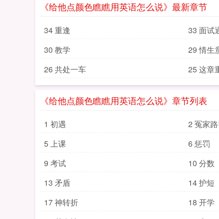
《给他点颜色瞧瞧用英语怎么说》最新章节
34 重逢
33 面试
30 教学
29 情生
26 共处一车
25 这
《给他点颜色瞧瞧用英语怎么说》章节列表
1 初遇
2 冤家
5 上课
6 惩罚
9 考试
10 分数
13 矛盾
14 护短
17 神转折
18 开学