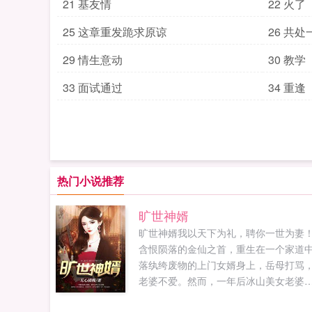
21 基友情
22 火了
25 这章重发跪求原谅
26 共处
29 情生意动
30 教学
33 面试通过
34 重逢
热门小说推荐
旷世神婿
旷世神婿我以天下为礼，聘你一世为妻
含恨陨落的金仙之首，重生在一个家道
落纨绔废物的上门女婿身上，岳母打骂
老婆不爱。然而，一年后冰山美女老婆
着眼前完全蜕变的男人，幽怨嗔斥当初