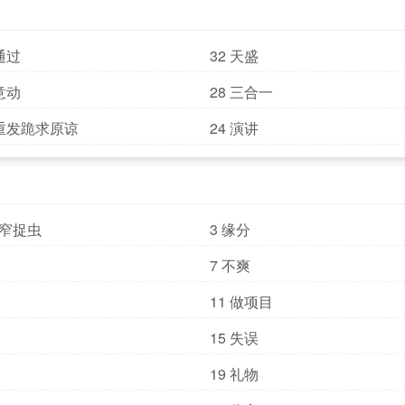
通过
32 天盛
意动
28 三合一
章重发跪求原谅
24 演讲
路窄捉虫
3 缘分
7 不爽
11 做项目
15 失误
19 礼物