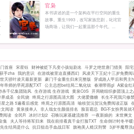
动
要，制服萝莉御姐最好林凡语录！（2012
官枭
她
年最YD的玄幻，热血，搞笑，YY，扮猪吃
本书讲述的是一个架构在平行空间的重生
的
虎，后宫一个不能
上
故事。重生1993，改写家族悲剧，叱诧官
少！） 注禽兽①群
一
场商场，让我们一起重温那个年代。...
67834098 禽兽②群203753045...
不
越
甚
美
什
名门首座
宋星钰
财神被贬下凡变小孩短剧名
斗罗之绝世唐门猎美
阳宅
相
获手zha
我的意识
在游戏被里迫直播西幻
风凌天下王妃十三岁免费阅
在
世天骄叶凌天最新更新
豪门千金重生归来完整版
穿成路人甲后和男主h
年帝师的早死原配TXT
公主总想be结局二氧化钛
春潮带雨gl
A紫金红
秒杀千亿集团陆风
生存游戏 生存游戏
黄泉C0S
开局晓组织参团顶上之
异界成圣
全民烧
终焉之行原图高清大图
大佬爱撒糖
长生不死我只修
巨星之路 5遍看后感觉
终焉之行原图高清
喻枝贺沅贺沅免费阅读正版
全文阅读
黄泉接单人
非人哉女生颜值排名
脸盲霸总
BG不女扮男装就
费阅读
全民R
冰封计划2
召唤玩家基建流推荐
一夜新娘的
末世爽文
全集
夫人等待将军归来
我在前排看真千金打脸TXT
生命倒计时冬半暖
先生结局是什么
抗日狙击手血战日军
旗袍美人糙汉刑警
3岁半魔尊洗