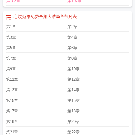
第103章
第102章
弹窗
心坟TXT免费
心坟是哪一年写的
心坟番外男主没死
心坟宋予问
心堵得慌
难受是怎么回事
心坟葬尽旧时春大结局
心坟免费阅读
新坟墓塌陷有什么征
兆
心坟女主女儿死了第几章
新坟上坟时间有什么讲究
心坟葬尽旧时春全文免费
心坟短剧免费全集大结局
章节列表
阅读
心坟简介
心坟讲什么
新坟三年看后人的预兆
心坟蛋蛋1113讲了什么
心
第1章
第2章
坟短剧免费全集大结局
心坟葬尽旧时春霍朝尤诗结局
心坟蛋蛋1113讲了什么结
局是什么
心坟类似心坟
心坎是什么意思
心坟蛋蛋1113全文晋江
心坟 九三
第3章
第4章
变
心坟蛋蛋113免费阅读
心坟百度TXT文档
心坟蛋蛋113结局笔趣阁
新坟清明
节上坟的规矩
第5章
心坟电视剧
心坟蛋蛋
心坟全文免费阅读蛋蛋
第6章
心坟什么意思
心坟
三年不立碑
心坟男主为什么出轨
新坟不过社的社是什么意思
心境是什么意
第7章
第8章
思
心坟讲的什么故事
心坟免费全文txt番外
心坟类似文
心坟百度
心坟by蛋蛋讲
了什么
心坟杜晓雯的结局
心坟不住无情人全文免费阅读
心堵是什么原因造成
第9章
第10章
的
心坟蛋蛋113 笔趣阁
心堵的难受怎么回事
心坟完整版免费
心坟by蛋蛋笔趣
第11章
第12章
阁
心坟葬尽旧时春
心坟不住无情人免费阅读
心坟贺毅活下来的番外
心坟短剧
免费观看
心坟囚宠
心坟TXT
心坟女主最后还爱着男主吗
心坟by
心坟全文阅读
第13章
第14章
免费阅读
心坟不住无情人
心坟讲了什么故事
心坟是啥意思
心坟 蛋蛋
新坟添
第15章
第16章
土三年内必死人
心坟全文阅读免费阅读无弹窗
立碑不出三代人
心坟TXT百
度
新坟三年不能动土是什么意思
心坟全文阅读免费阅读结局
心坟的拼音
心坟
第17章
第18章
在哪个软件上可以看
新坟清明节可以上坟吗
心境障碍是什么病
心坟蛋蛋讲的什
么
心坟全文免费
第19章
第20章
第21章
第22章