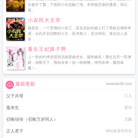
头被开了瓢，下面的小头也触了电。本来挺悲催的遭遇，却让
康...
小农民大主宰
杨星辰，一个普通的小农工，莫名其妙的被人打了黑枪后偶得奇
遇。从此开启流弊的人生，医术救人，灵水种田。身边佳人虽
多...
重生王妃路子野
上一世的叶禅音懦弱无能委曲求全，最终惨死！重生后开一双佛
眼，洞察天下，预知未来！执一根银鞭，神挡杀神，魔挡诛
魔！...
最新更新
www.kw36.com
父子共母
江儿
毫末生
蛋伤
召唤绿传（召唤万岁同人）
无媛
正人君子
神仙收容所所长