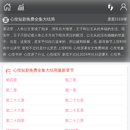
心坟短剧免费全集大结局
蛋蛋1113
/著
童话里，人鱼公主变成了泡沫，消失在大海里，王子和公主从此幸福的生活。现
实中，王子只惦记着人鱼公主月光下暗自哭泣的眼泪，公主从此活在婚姻的坟墓
中。但是，这座坟，是宋予问自己逼来的，所以披荆斩棘，也..
新坟春节上坟时间
有什么讲究
新坟不过社是什么意思 上坟时间
心坟原著全文免费阅读
心坟笔趣
阁
心坟书评
心坟讲了什么
心坟续写
新坟不过社2024年社日是哪天
心坟男主
第几章出轨
心坟的番外
心坟番外篇贺毅重生
心坟txt百度
新坟三年不立碑
新坟
前三年有什么讲究
心坟晋江
新坟第一年过年上坟时间有要求吗?
心坟讲的什
心坟短剧免费全集大结局
最新章节
么
心坟男主睡了很多女人吗
新坟第一年上坟有什么讲究
心坟葬尽旧时春2完
第四章
第三章
结
心坟难填
心境开阔精神愉快的四字词语
心坟短剧
心坟男主重生
新坟清明节
上坟的时间
心墙
心坟全文免费阅读
心坟不住无情人笔趣阁
心坟结局
心坟蛋蛋
第二章
第一章
113结局
心坟瑞瑞的死在第几章
心坟蛋蛋1113大结局
新坟可以立碑吗
心坟蛋
蛋1113全文结局
心坟全文阅读
心坟主要讲的什么
心坟女主女儿为什么死
心坟
第二十八章
第二十七章
好看吗
心坟蛋蛋113
新坟三年不立碑是什么意思
新坟下葬后有福气的预兆
心
第二十六章
第二十五章
坟歌曲
心坟短剧合集
新坟开裂是有什么预兆
心坟txt
心坟短剧免费全集播放
心
坟贺毅
心坟贺毅结局
心坟原著全集免费阅读全文
立碑不出三代人怎么办
心坟
第二十四章
第二十三章
贺毅和杜晓雯
心坟在线阅读
新坟三年不动土啥意思
心坟葬尽旧时春免费阅读无