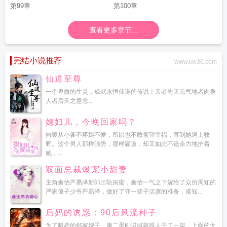
第99章
第100章
查看更多章节...
完结小说推荐
www.kw36.com
仙道至尊
一个卑微的生灵，成就永恒仙道的传说！天者先天元气地者肉身
人者后天之意念...
媳妇儿，今晚回家吗？
向暖从小爹不疼娘不爱，所以也不敢奢望幸福，直到她遇上牧
野。这个男人那样强势，那样霸道，却又如此不遗余力地护着
她，...
双面总裁爆宠小甜妻
主角秦怡严易泽新郎出轨闺蜜，秦怡一气之下嫁给了众所周知的
严家傻子少爷严易泽，做好了守一辈子活寡的准备，谁知...
后妈的诱惑：90后风流种子
为了暗恋的邻家嫂子，康二蛋刚进城就跟人干了一架，上面的大