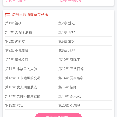
第10章 引陈平
第9章 帮他洗澡
么名
刘明月沈念如结婚
明月依旧沈明月沈懿珩结局
沈明月沈懿珩全文结局
沈
明月沈懿珩全文
君易安沈明月
沈明玉顾清敏
女主沈明月的叫什么名
沈明月景
泽景昭
沈明月知乎免费阅读
知乎沈明月景昭免费全文
女主叫沈明月的古言
男
沈明玉顾清敏
章节列表
主君易安女主沈明月的
君易安沈明月苏清
月明依旧沈明月沈懿珩免费阅读
沈明
第1章 被拐
第2章 逃走
月刘清琁免费阅读
沈明月沈懿珩
沈明清简历
明月依旧沈明月
沈明月刘清琁结
局
沈明月的叫什么名
月明依旧沈明月沈懿珩
沈清月是什么名
沈明月晏承之的
第3章 大粽子成精
第4章 背尸
叫什么名
沈明月沈懿珩全文免费阅读
沈明月沈明朗
君易安沈明月苏清免费结
局
第5章 过阴堂
景昭沈明月一川烟草
沈明月是白月光的
第6章 放火
皎皎月光沈明月
沈明月刘清琁全文
免费阅读
沈明月知乎
沈明月沈懿珩月明依旧
刘清琁 沈明月
明月依旧沈明月沈
第7章 小儿夜啼
第8章 沐浴
懿珩
景昭沈明月
皇后不能是你景昭沈明月完结免费
周蕴川 沈明月
皇后不能是
你景昭沈明月
楚文星和沈明月
刘清旋沈明月
明月入怀沈明月 陆淮与
第9章 帮他洗澡
第10章 引陈平
第11章 水缸里的人脸
第12章 三从四德
第13章 玉米地里的交易
第14章 冤家路窄
第15章 女人啊都肤浅
第16章 情降
第17章 光脚不怕穿鞋的
第18章 杀人沉尸
第19章 欺负
第20章 夺精魄