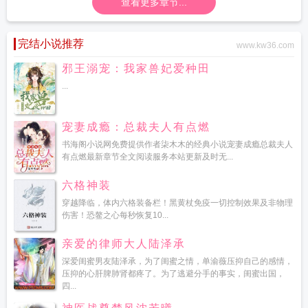
查看更多章节...
完结小说推荐
www.kw36.com
邪王溺宠：我家兽妃爱种田
...
宠妻成瘾：总裁夫人有点燃
书海阁小说网免费提供作者柒木木的经典小说宠妻成瘾总裁夫人
有点燃最新章节全文阅读服务本站更新及时无...
六格神装
穿越降临，体内六格装备栏！黑黄杖免疫一切控制效果及非物理
伤害！恐鳌之心每秒恢复10...
亲爱的律师大人陆泽承
深爱闺蜜男友陆泽承，为了闺蜜之情，单渝薇压抑自己的感情，
压抑的心肝脾肺肾都疼了。为了逃避分手的事实，闺蜜出国，
四...