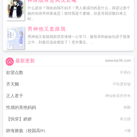
神医战尊楚风沈若曦
什么是命？我命由我不由天！男人最成功的是什么，就是让那个
她对你崇拜仰慕迷恋！曾经我是个废物，但是等我涅槃归来之
时...
男神他又套路我
男神他又套路我前世苏倩倩一心学习，被母亲和妹妹玩弄于股掌
之中，到最后连命都送了！意外重生。...
最新更新
www.kw36.com
欲望点数
不明白
齐天阙
不吃蛋炒饭
正人君子
神仙收容所所长
性感的美艳妈妈
柏毅
【快穿】娇娇
有点怪
静海旖旎（校园高H）
rr旖