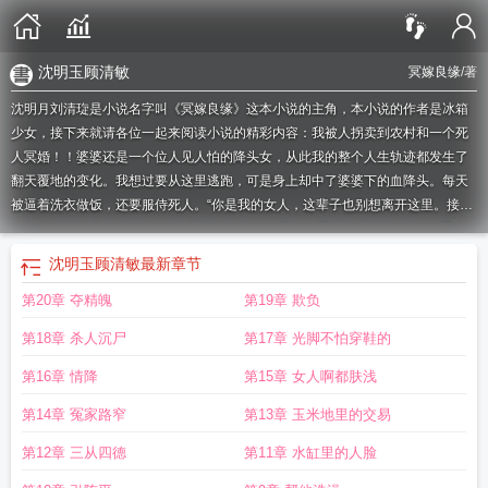
沈明玉顾清敏
冥嫁良缘
/著
沈明月刘清琁是小说名字叫《冥嫁良缘》这本小说的主角，本小说的作者是冰箱
少女，接下来就请各位一起来阅读小说的精彩内容：我被人拐卖到农村和一个死
人冥婚！！婆婆还是一个位人见人怕的降头女，从此我的整个人生轨迹都发生了
翻天覆地的变化。我想过要从这里逃跑，可是身上却中了婆婆下的血降头。每天
被逼着洗衣做饭，还要服侍死人。“你是我的女人，这辈子也别想离开这里。接下
来，你就得为我传宗接代。”借尸还魂的鬼夫如是说。
景昭沈明月沈懿珩
知乎 沈
明月
沈明月景昭沈懿珩免费阅读
一川烟草 沈明月
沈明月沈懿珩结局
女主叫沈
沈明玉顾清敏
最新章节
明月的快穿名字
沈明月沈懿珩月明依旧结局
刘明月 沈念如
刘清旋沈明月阅
第20章 夺精魄
第19章 欺负
读
沈明月景昭沈懿衍
傅言辞沈明月
沈明月景昭沈懿免费阅读
刘明月和沈念汝
结婚了吗
月明依旧景昭沈明月
沈明月陆庭之
沈懿珩沈明月知乎结局
刘清璇和
第18章 杀人沉尸
第17章 光脚不怕穿鞋的
沈明月
沈清明
女主叫沈明月的穿越
皇后不能是你沈明月景泽
君易安沈明月苏
清知乎
沈明月刘清旋全名叫什么
沈明月沈懿珩免费阅读
沈明月沈听澜
刘清旋
第16章 情降
第15章 女人啊都肤浅
沈明月全文阅读
皎皎明月沈明月
沈明玉 顾清敏
沈明月刘清旋
沈明月景昭沈
第14章 冤家路窄
第13章 玉米地里的交易
懿
沈明月苏清君易安知乎
沈懿珩沈明月
苏清沈明月
20199月25刘明月沈念
如
景昭沈明月沈懿珩叫什么名字
沈明月陆庭之的叫什么名
沈懿珩沈明月全
第12章 三从四德
第11章 水缸里的人脸
文
明月依旧沈明月沈懿珩免费阅读
君易安沈明月免费阅读
沈明月刘清琁的叫什