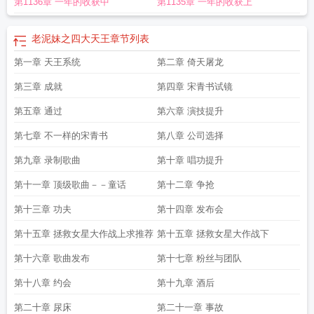
第1136章 一年的收获中
第1135章 一年的收获上
春期 四大天王
牧神记天圣教四大天王
大王天使尿不湿
和平精英四大天王毁
约
四大天王都有谁
魔家四将是不是四大天王
香港四大天王
大天王是什么意
思
春兰四大天王
外交部四大天王
朱大天王
第一章四大天王
4大天王
大天王高
老泥妹之四大天王
章节列表
建
早茶四大天王
魔力红四大天王
广式点心四大天王
大天王笔趣阁
黑神话悟空
第一章 天王系统
第二章 倚天屠龙
四大天王
狄仁杰四大天王
al眼镜龙头股票四大天王
八大天王
老泥妹之四大天
王
和平四大天王
大天王卡套餐介绍
大天王高见
大天王中女主角
四大天王是哪
第三章 成就
第四章 宋青书试镜
四个明星
西游记四大天王
五大天王硬币是哪几种
尖东四姐妹之四大天王
徐良
汪苏泷许嵩四大天王
第五章 通过
极北之地三大天王
第六章 演技提升
香港四大天王是哪四大天王
三大天
王
台球新陈代谢四大天王
点心四大天王
四大天王都是谁
狄仁杰之四大天王
斯
第七章 不一样的宋青书
第八章 公司选择
诺克四大天王
赴山海朱大天王
四大天王是哪四大天王
魔礼青四大天王
格斗游
戏四大天王
潘家园四大天王
力王之监狱四大天王
以下哪几种毒品是暗黑四大天
第九章 录制歌曲
第十章 唱功提升
王
香港新四大天王
五大天王
四大天王的名字和法器
许嵩徐良汪苏泷和谁并称
第十一章 顶级歌曲－－童话
第十二章 争抢
四大天王
四大天王分别是哪四大天王
大天王菩萨
四大天王毁约
大天王闻宇
第十三章 功夫
第十四章 发布会
第十五章 拯救女星大作战上求推荐
第十五章 拯救女星大作战下
第十六章 歌曲发布
第十七章 粉丝与团队
第十八章 约会
第十九章 酒后
第二十章 尿床
第二十一章 事故