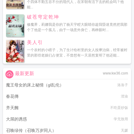
个四体不勤五谷不分的现代人，在宋朝有活下去的机会吗？他
能...
破苍穹定乾坤
修魔界，莉娜我是你的了杨天宇瞪大眼睛你趁我昏迷竟然把我那
个了他是一个孤儿，由于一场意外身亡，再睁眼时...
美人引
一个农村的小瞎子，为了生计给村里的女人按摩治病，经常被村
里的那些老娘们占便宜，不曾想有一天居然复明了他还能...
最新更新
www.kw36.com
魔王母女的床上秘情（gl乱伦）
洛洛子
春花傳
澄渝
齐天阙
不吃蛋炒饭
大屌的诱惑
学无致用
召唤绿传（召唤万岁同人）
无媛