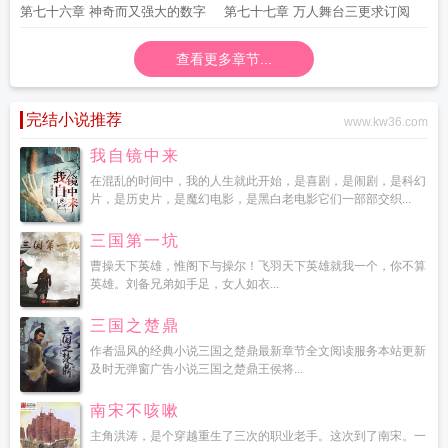
第七十六章 神奇而又强大的数字
第七十七章 万人舞台三更求订阅
查看更多章节...
完结小说推荐
www.kw36.com
我自镜中来
在混乱的时间中，我的人生就此开始，是喜剧，是闹剧，是科幻
片，是历史片，是魔幻电影，是黑白老电影它们一部部交织...
三国第一坑
曹操天下英雄，惟阁下与操尔！飞羽天下英雄就我一个，你不算
英雄。刘备兄弟如手足，女人如衣...
三国之楚鼎
作者温风的经典小说三国之楚鼎最新章节全文阅读服务本站更新
及时无弹窗广告小说三国之楚鼎王侯将...
南宋不咳嗽
主角洪涛，是个穿越重生了三次的职业老手。这次到了南宋。一