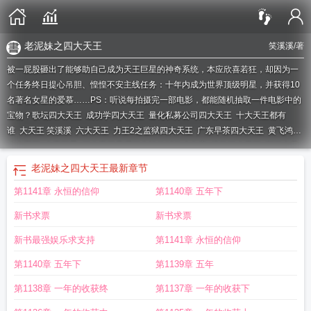
老泥妹之四大天王
笑溪溪
/著
被一屁股砸出了能够助自己成为天王巨星的神奇系统，本应欣喜若狂，却因为一
个任务终日提心吊胆、惶惶不安主线任务：十年内成为世界顶级明星，并获得10
名著名女星的爱慕……PS：听说每拍摄完一部电影，都能随机抽取一件电影中的
宝物？
歌坛四大天王
成功学四大天王
量化私募公司四大天王
十大天王都有
谁
大天王 笑溪溪
六大天王
力王2之监狱四大天王
广东早茶四大天王
黄飞鸿之
八大天王
大天王星
四大天王是哪四个神仙叫什么名字
佛教四大天王
新四大天
王
南京大学十大天王
风调雨顺四大天王
西游记4大天王
无人的街 再见 四大天
老泥妹之四大天王
最新章节
王
四大天王是哪四个
守天门的四大天王
中国外交部四大天王
分币五大天王和
第1141章 永恒的信仰
第1140章 五年下
四小龙大天王
暗黑四大天王
十二生肖四大天王
大天王卡
大天玉米种子有几
种?
网球四大天王
道教四大天王
大梵天王
羽毛球四大天王
硕硕子三大天王
大
新书求票
新书求票
天王女主有几个
大天王打三个数字
雅家四大天王
世界羽毛球四大天王
分币1分
2分5分硬币四大天王
汉字英雄四大天王
四大天王是哪四位
大天王txt
大天王西
新书最强娱乐求支持
第1141章 永恒的信仰
瓜
朱紫四大天王
大天王txt精校版
大天王TXT
权力帮八大天王
粤式点心四大天
第1140章 五年下
第1139章 五年
王
台湾四大天王
极北三大天王
歌词里有四大天王
周五夜放克四大天王
安培拉
星人的四大天王
华语乐坛四大天王
量化四大天王
四大天王
天王卡套餐介绍
四
第1138章 一年的收获终
第1137章 一年的收获下
大天王是哪四个神仙
大天位有哪些人
天王1988
四大天王歌星是哪四位
我的青