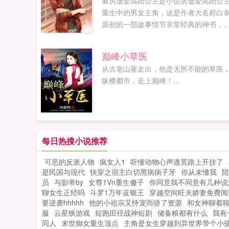
看房遗爱高阳公主是小说房遗爱高阳公
重生中的男女主角，这是作者大名府白
原创的一部故事情节非常经典的神书，
前正在火热的推广中，喜欢这类型小说
可以来了解下！意外穿越到了大唐，却
巅峰小草医
想到成为了史上第一窝囊驸马爷房遗爱
从古老山寨走出，他是无所不能的草医
一想到这个历史上头顶草原的驸马爷，
纵横都市，走上巅峰！...
生的房遗爱感觉生活对他太不友好了...
每日热搜小说推荐
可恶的反派人物
疯女人1
听懂动物心声逃荒路上开挂了
是民国与现代
快穿之宿主白切黑病病子牙
你从未懂我
陪
员
与影帝by
女尊1Vn重生傻子
你同意我不同意有几种说
聊女生正经吗
斗罗1万年蓝银王
穿越空间旺夫娇妻免费阅
要逆袭hhhhh
他的小祖宗又恃宠而骄了资源
和女神聊着
服
云星铁游戏
短跑田径战神短剧
储备粮都有什么
我有
同人
末世御女重生顶点
主角是女生穿越到异世界带个小