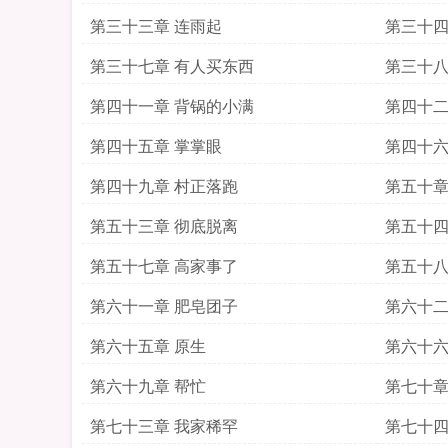
第三十三章 连雨起
第三十四
第三十七章 有人买东西
第三十八
第四十一章 背锅的小满
第四十二
第四十五章 掌掌眼
第四十六
第四十九章 村正落跑
第五十章
第五十三章 彻底脱离
第五十四
第五十七章 高家事了
第五十八
第六十一章 肥皂团子
第六十二
第六十五章 原生
第六十六
第六十九章 帮忙
第七十章
第七十三章 我家稀罕
第七十四