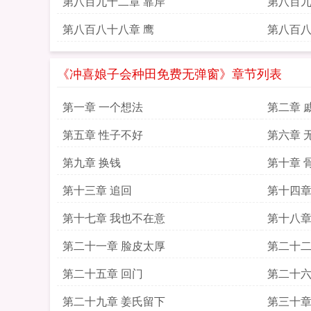
第八百九十二章 靠岸
第八百九
第八百八十八章 鹰
第八百八
《冲喜娘子会种田免费无弹窗》章节列表
第一章 一个想法
第二章 
第五章 性子不好
第六章 
第九章 换钱
第十章 
第十三章 追回
第十四章
第十七章 我也不在意
第十八章
第二十一章 脸皮太厚
第二十二
第二十五章 回门
第二十六
第二十九章 姜氏留下
第三十章