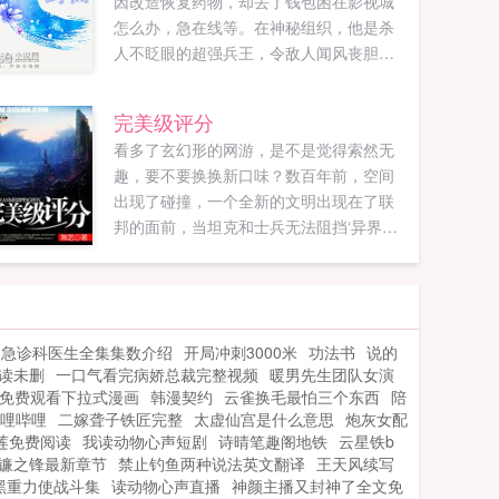
因改造恢复药物，却丢了钱包困在影视城
怎么办，急在线等。在神秘组织，他是杀
人不眨眼的超强兵王，令敌人闻风丧胆在
都市，在美女从中他左拥右抱，风流倜傥
赢得一片芳心！...
完美级评分
看多了玄幻形的网游，是不是觉得索然无
趣，要不要换换新口味？数百年前，空间
出现了碰撞，一个全新的文明出现在了联
邦的面前，当坦克和士兵无法阻挡‘异界
人’入侵的时候，主宰出现了，他仅仅用一
掌毁灭了一个城市。没有人知道主宰是个
什么样的存在，但无论谁都开始对抗因为
主宰而疯狂了的世界。时隔多年，异界人
急诊科医生全集集数介绍
开局冲刺3000米
功法书
说的
已经遗忘了对于主宰的恐惧，联邦的土地
阅读未删
一口气看完病娇总裁完整视频
暖男先生团队女演
再一次的充满了诱惑，而联邦也产生了更
免费观看下拉式漫画
韩漫契约
云雀换毛最怕三个东西
陪
大的变化，他们随时都能够反击甚至取得
哩哔哩
二嫁聋子铁匠完整
太虚仙宫是什么意思
炮灰女配
胜利在这样的背景下，异界终端的联邦迎
莲免费阅读
我读动物心声短剧
诗晴笔趣阁地铁
云星铁b
接来了第一批玩家。PS求点击，求推荐，
镰之锋最新章节
禁止钓鱼两种说法英文翻译
王天风续写
求打赏，求赞，求更新票，求评价，求订
黑重力使战斗集
读动物心声直播
神颜主播又封神了全文免