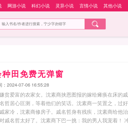
说
网游小说
科幻小说
灵异小说
言情小说
其他小说
会种田免费无弹窗
2024-07-06 16:55:28
嫌贫爱富的农家女。沈素商挟恩图报的嫁给瘫痪在床的戚
名哲居心叵测，等着他们的笑话。沈素商一笑置之，过好
戚家冷，沈素商修房子。戚名哲身有残疾，沈素商给他治
了一地，