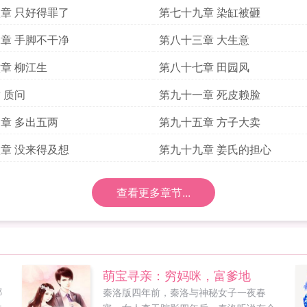
章 只好得罪了
第七十九章 染缸被砸
章 手脚不干净
第八十三章 大生意
章 柳江生
第八十七章 田园风
 质问
第九十一章 死皮赖脸
章 多出五两
第九十五章 方子大卖
章 没来得及想
第九十九章 姜氏的担心
查看更多章节...
萌宝寻亲：穷妈咪，富爹地
哪
秦洛版四年前，秦洛与神秘女子一夜春