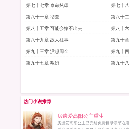
第七十七章 奉命炫耀
第七十八
第八十一章 彻查
第八十二
第八十五章 可能会嫁不出去
第八十六
第八十九章 故人往事
第九十章
第九十三章 没想周全
第九十四
第九十七章 敷衍
第九十八
热门小说推荐
房遗爱高阳公主重生
房遗爱高阳公主已完结免费目录章节在