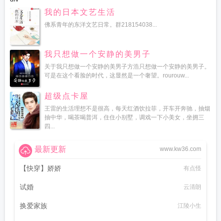
我的日本文艺生活
佛系青年的东洋文艺日常。群218154038...
我只想做一个安静的美男子
关于我只想做一个安静的美男子方浩只想做一个安静的美男子。
可是在这个看脸的时代，这显然是一个奢望。rourouw...
超级点卡屋
王雷的生活理想不是很高，每天红酒饮拉菲，开车开奔驰，抽烟
抽中华，喝茶喝普洱，住住小别墅，调戏一下小美女，坐拥三
四...
最新更新
www.kw36.com
【快穿】娇娇
有点怪
试婚
云清朗
换爱家族
江陵小生