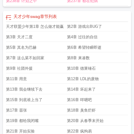
第238章 计划之中
第237章 都在犯病
天才
鲁伯特 天才联盟
天才少年swag
章节列表
天才联盟少年第1章 怎么做才能赢
第2章 游戏出BUG了
第3章 天才二度
第4章 过往的自信
第5章 其名为巴赫
第6章 希望转瞬即逝
第7章 这么菜不如回家
第8章 来凑数
第9章 社团外援
第10章 德莱锤石
第11章 用意
第12章 LDL的废物
第13章 我会继续下去
第14章 坏起来了
第15章 到底谁上当了
第16章 咩嗯吧
第17章 嚣张
第18章 臭鱼烂虾
第19章 都给我闭嘴
第20章 从春季末开始
第21章 开始实验
第22章 疯狗易