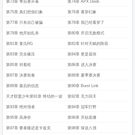
第73章 季后赛开幕
第74章 APX Doob
第75章 真幻想假幻象
第76章 看穿幻象
第77章 只有自己被骗
第78章 我已经看穿了
第79章 他开始乱杀
第80章 开启无敌模式
第81章 复仇RG
第82章 针对天赋的阵容
第83章 完全碾压
第84章 更是嚣张
第85章 对着耗
第86章 进入决赛
第87章 决赛前奏
第88章 夏季赛决赛
第89章 最后的信息
第90章 Burst Link
天才联盟少年第91章 终结的一波
第92章 无力回天
第93章 绝对强者
第94章 冠军打野
第95章 高身价
第96章 开始直播
第97章 要泰隆还是卡兹克
第98章 保送八强