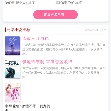
第99章 那个人也来了
第100章 TAGvsJT
查看更多章节...
完结小说推荐
www.kw36.com
流放三月与你
一场利益的婚姻让原本两个毫无关联的人从此纠缠不清。他们在
这场交易婚姻里，彼此勾心斗角却却又坦诚相待，一次次的彼
此...
爹地请节制 宫漠雪蓝凌泽
宫漠雪蓝凌泽全文免费阅读，她是全球闻风丧胆的雇佣兵，在扣
起枪门的那一刻，认出他就是自己儿时喜欢的人，迟疑间被
抓。...
幸孕暖婚：娇妻不乖，我宠的
div