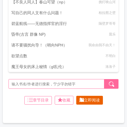
【不良人同人】春山可望（np）
挑灯映山河
写自己的同人文有什么问题！
柏拉图之壁
碧蓝航线——无德指挥官的淫行
隔壁罗哥哥
昏帝(古言 群像 NP)
晨乐
请不要骚扰向导！（哨向NPH）
我命由我不由天！
欲望点数
不明白
魔王母女的床上秘情（gl乱伦）
洛洛子
章节目录
收藏
立即阅读