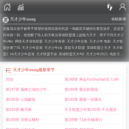
天才少年swag
佑柏源
/著
国服顶尖选手被寄予厚望的他现在面对的是一场极其关键的比赛是放弃，还是坚
持末路一刻，他觉醒了惊人的天赋当英雄联盟遇上超能力天才，势不可挡
天才少
年offer
网络天才绿色联盟
天才少年有谁
天才少年合集
天才少年 电影
天才联
盟抄袭了吗
天才少年是谁
天才少年cty
喜提天才联盟
英雄联盟之天才
天才联
盟2
lol天才少年是谁
天才联盟手游
英雄联盟天才AD
天才少年2021
电影天才
联盟
联盟之谁还不是个天才
天才少年免费播放
天才联盟少年 佑柏源
lpl天才少
年
英雄联盟谁还不是天才
天才少年吧
少年天才有哪些人
中国英雄联盟天才
联
天才少年swag
最新章节
盟之天才少年
英雄联盟天才少年
英雄联盟天才蜂
天才联盟 动漫
天才联盟电视
完结
第248章 再会XinShuHaiGE CoM
剧
英雄联盟天才少年是谁
天才少年电影叫什么
天才钢琴少年
英雄联盟的天才
选手
英雄联盟的天才少年
hw天才少年
天才联盟 豆瓣电影
英雄联盟天才选
第247章 巅峰之域的少年
第246章 最后的团战
手
天才联盟为什么不火
英雄联盟天才辅助
联盟之天才召唤师
天才少年动漫
天
才少年队成员
xiNSHuHaiGe CoM
联盟之谁还不是一个天才
华为少年天才
天才联盟第二季
天才少
第245章 让我解脱
第243章 紧握一丝曙光
年j
天才少年电子书
开心速递天才联盟
联盟之天才中单
联盟天才群岛
韩国英
第242章 解天赋
天才联盟少年第241章 不太愿意相
雄联盟天才
电影天才少年
天才联盟电影
天才少年jamyoung
天才少年swag
天
才少年官网
天才联盟豆瓣
天才联盟游戏
排球少年天才之上
天才少年团队
联盟
信
第240章 没那么顺利
第239章 T1的天赋者们
之谁还不是个少年天才
英雄联盟天才上单
lol天才少年
圣墟天才联盟
英雄联盟