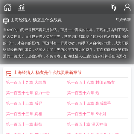
山海经猎人 杨玄是什么战灵
红娘子
/著
当奇幻的山海经世界不再只是神话，而是一个真实的世界，它现在撞击到了现实
的人类世界，而且也吞噬人类的世界，世界到处都出现了这种只有从前在山海经
的书中，才会有的怪物。而这时有一群勇敢者，继承了来自神的力量，成为打败
这些怪兽的封印者，这些人为了世界的和平在努力的奋斗，有血有肉有欢笑有眼
泪的一路成长，热血沸腾，不负青春。
山海经猎人-上古混荒狩猎神兽仙侠游戏兑
换码
山海经猛兽vs国服猎人
山海经猎人崛起
山海经猎人邀请码
山海经猎人红
娘子
山海经猎人 红娘子
山海经猎人在线读可复制
山海经猎人游戏
山海经猎人
山海经猎人 杨玄是什么战灵
最新章节
百度百科
山海经猎人攻略
山海经猎人怎么样
山海经里的兽类
山海经猎人 杨玄
第一百五十九章 大结局
第一百五十八章 封印者杨玄
是什么战灵
山海经猎人TXT
山海经猎人混慌异兽录礼包码在哪里领取
山海经猎
人兑换码
山海经异兽国服猎人
山海经猎人原创
山海经猎人第一章阅读心语
选
第一百五十七章 奋力一击
第一百五十六章 危
自山海经的是猎人
山海经猎人手游
山海经野人
山海经猎人礼包码在哪里兑
换
山海经猎人笔记阅读要多久
山海经猎人礼包码
山海经类人
山海经人篇
山海
第一百五十五章 后羿
第一百五十四章 幕后黑手
经猎马
山海经猎人会种地
山海经猎人会种地是真人
山海经猎兽禁区
山海经猎
第一百五十三章 真相
第一百五十二章 B计划
兽纪攻略
山海经猎兽纪
山海经猛兽国服猎人
山海经猎人笔最喜欢的故事内容推
荐很短
山海经人族
山海经什么怪物吃人
第一百五十一章 献祭
第一百五十章 漫天神仙