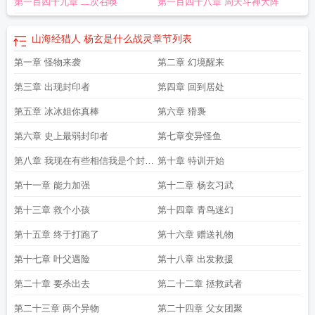
第一百四十九章 二次召唤
第一百四十八章 周天斗神大阵
山海经猎人 杨玄是什么战灵
章节列表
第一章 怪物来袭
第二章 幻境醒来
第三章 出现封印者
第四章 回到居处
第五章 冰冰姐你真棒
第六章 猾褢
第六章 史上最弱封印者
第七章变异怪鱼
第八章 我现在有些相信我是个封印
第十章 特训开始
者了
第十一章 能力加强
第十二章 杨玄习武
第十三章 救个小孩
第十四章 青鸟迷幻
第十五章 终于打跑了
第十六章 赠送礼物
第十七章 叶父遇险
第十八章 出发救援
第二十章 要杀出去
第二十二章 拯救武者
第二十三章 两个异物
第二十四章 父女团聚