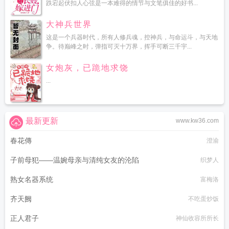
跌宕起伏扣人心弦是一本难得的情节与文笔俱佳的好书...
大神兵世界
这是一个兵器时代，所有人修兵魂，控神兵，与命运斗，与天地
争。待巅峰之时，弹指可灭十万界，挥手可断三千宇...
女炮灰，已跪地求饶
...
最新更新
www.kw36.com
春花傳
澄渝
子前母犯——温婉母亲与清纯女友的沦陷
织梦人
熟女名器系统
富梅洛
齐天阙
不吃蛋炒饭
正人君子
神仙收容所所长