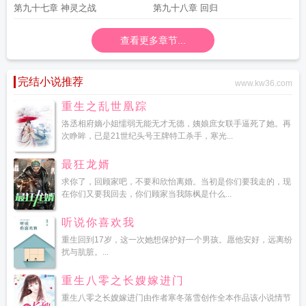
第九十七章 神灵之战
第九十八章 回归
查看更多章节...
完结小说推荐
www.kw36.com
重生之乱世凰踪
洛丞相府嫡小姐懦弱无能无才无德，姨娘庶女联手逼死了她。再
次睁眸，已是21世纪头号王牌特工杀手，寒光...
最狂龙婿
求你了，回顾家吧，不要和欣怡离婚。当初是你们要我走的，现
在你们又要我回去，你们顾家当我陈枫是什么...
听说你喜欢我
重生回到17岁，这一次她想保护好一个男孩。愿他安好，远离纷
扰与肮脏。...
重生八零之长嫂嫁进门
重生八零之长嫂嫁进门由作者寒冬落雪创作全本作品该小说情节