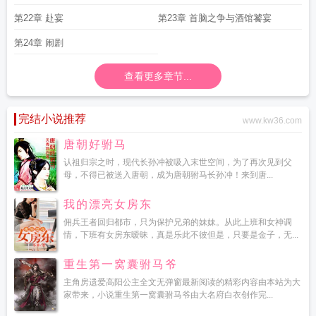
第22章 赴宴
第23章 首脑之争与酒馆饕宴
第24章 闹剧
查看更多章节...
完结小说推荐
www.kw36.com
唐朝好驸马
认祖归宗之时，现代长孙冲被吸入末世空间，为了再次见到父
母，不得已被送入唐朝，成为唐朝驸马长孙冲！来到唐...
我的漂亮女房东
佣兵王者回归都市，只为保护兄弟的妹妹。从此上班和女神调
情，下班有女房东暧昧，真是乐此不彼但是，只要是金子，无...
重生第一窝囊驸马爷
主角房遗爱高阳公主全文无弹窗最新阅读的精彩内容由本站为大
家带来，小说重生第一窝囊驸马爷由大名府白衣创作完...