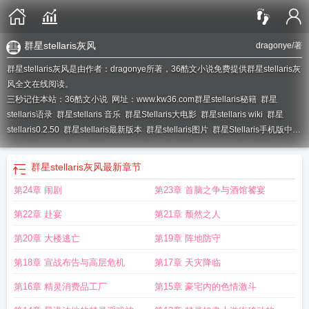
群星stellaris灰风
dragonye
/著
群星stellaris灰风是由作者：dragonye所著，36酷文小说免费提供群星stellaris灰
风全文在线阅读。
三秒记住本站：36酷文小说 网址：www.kw36.com
群星stellaris秘籍
群星
stellaris语录
群星stellaris 音乐
群星Stellaris大电影
群星stellaris wiki
群星
stellaris0.2.50
群星stellaris最新版本
群星stellaris图片
群星Stellaris手机版中
文
群星stellaris游牧
群星stellaris先驱者代码
群星stellaris破解版
群星stellaris
怎么设置中文
群星stellaris高清壁纸
群星Stellaris原声OST霸权之战
群星
群星stellaris灰风
最新章节
stellaris台词
群星stellaris表情包
群星stellaris种族
群星stellaris吧
群星stellaris
第24章 闹剧
第23章 首脑之争与酒馆饕宴
闪烁建筑
群星stellarisMOD
群星stellaris科技代码
群星stellaris盘
群星stellaris
手机版0.2.49
群星stellaris壁纸
群星stellaris内存多少
群星stellaris好玩吗
群星
第22章 赴宴
第21章 颓然之人
stellaris手机版
群星stellaris贴吧
群星stellaris手机版2.47
群星StellariS游戏内
查看成就
群星stellaris中文版
群星stellaris战舰
群星Stellaris政治热点
群星
第20章 大楼逃亡
第19章 阵地防守
stellaris背景音乐
群星stellaris维持现状
群星stellaris维基
群星stellaris维基百
第18章 宣战布告与高层危机
第17章 天灾降临
科
群星stellaris攻略
群星Stellaris壁纸
群星stellaris作弊码
群星stellaris配置
群
星stellaris主题曲
群星Stellaris
群星Stellaris pvp
群星Stellaris灰风
群星
第16章 精灵消费品工厂
第15章 豪宅内的色情激斗
stellaris官网
群星stellaris安卓版
群星stellaris原画
群星stellaris免费
群星