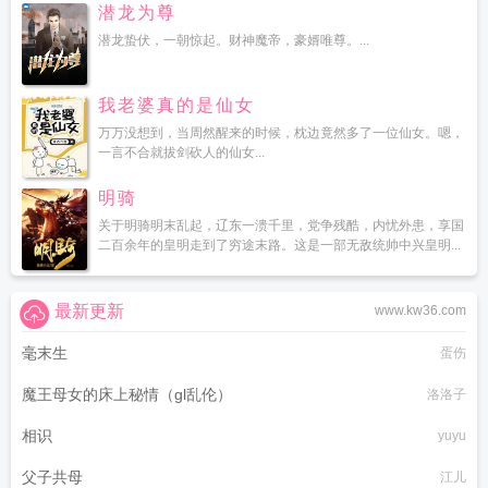
潜龙为尊
潜龙蛰伏，一朝惊起。财神魔帝，豪婿唯尊。...
我老婆真的是仙女
万万没想到，当周然醒来的时候，枕边竟然多了一位仙女。嗯，
一言不合就拔剑砍人的仙女...
明骑
关于明骑明末乱起，辽东一溃千里，党争残酷，内忧外患，享国
二百余年的皇明走到了穷途末路。这是一部无敌统帅中兴皇明...
最新更新
www.kw36.com
毫末生
蛋伤
魔王母女的床上秘情（gl乱伦）
洛洛子
相识
yuyu
父子共母
江儿