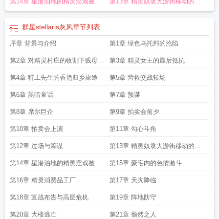
第14章 星港泊地的精灵淫戏被黑
第13章 精灵奴隶大游街移动的露
Stellaris官方
群星Stellaris原声OST
群星stellaris百科
群星stellaris经典台词
群
星Stellaris安装教程
群星stellaris歌曲
群星Stellaris星球Buff有哪些
群星
人军官的大肉棒就地正法
天娼馆
Stellaris02.47
群星stellaris移植版
群星stellaris0.2.49版本手机版
群星stellaris
群星stellaris灰风
章节列表
灰风
群星stellaris配置要求
群星stellaris头像
群星stellaris0.2.49
群星stellaris
序章 背景与介绍
第1章 绿色乌托邦的沦陷
多少钱
群星stellaris灰风mod
群星stellaris控制台代码
群星stellaris控制台
群星
Stellaris哲人王
群星stellaris中文设置
群星stellaris控制台指令
群星Stellaris手
第2章 对精灵村庄的收割下贱母猪
第3章 精灵女王的最后抵抗
机版最新
群星stellaris电脑配置
群星stellaris人类联邦剧情
群星stellaris视频
群
当场即堕
星Stellaris星球Buff有哪些 群星全星
第4章 特工先生的香艳归乡旅途
群星stellaris宇宙创生
第5章 营救交战转场
群星stellaris手机版免
费最新版
群星stellariswiki
群星stellaris名言
第6章 黑暗童话
第7章 预谋
第8章 席尔巨企
第9章 拍卖会前夕
第10章 拍卖会上演
第11章 勾心斗角
第12章 过场与筹谋
第13章 精灵奴隶大游街移动的露
天娼馆
第14章 星港泊地的精灵淫戏被黑
第15章 豪宅内的色情激斗
人军官的大肉棒就地正法
第16章 精灵消费品工厂
第17章 天灾降临
第18章 宣战布告与高层危机
第19章 阵地防守
第20章 大楼逃亡
第21章 颓然之人