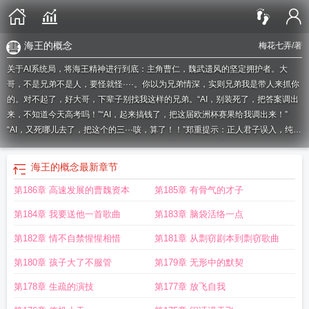
海王的概念
梅花七弄
/著
关于AI系统局，将海王精神进行到底：主角曹仁，魏武遗风的坚定拥护者。大
哥，不是兄弟不是人，要怪就怪····。你以为兄弟情深，实则兄弟我是带人来抓你
的。对不起了，好大哥，下辈子别找我这样的兄弟。“AI，别装死了，把答案调出
来，不知道今天高考吗！”“AI，起来搞钱了，把这届欧洲杯赛果给我调出来！”
“AI，又死哪儿去了，把这个的三···咳，算了！！”郑重提示：正人君子误入，纯爱
战士绕行，钢铁直男别点
海王的精力
海王的爱情是什么意思
海王精神是什么意
思
海王cs
海王 约
海王在爱情中什么意思
海王 能力
海王恋爱的最高境界
海王
海王的概念
最新章节
的精神
海王核心
海王心理
海王行为
海王概念设计
海王ac
海王精是什么意
第186章 高速发展的曹魏资本
第185章 有骨气的才子
思
海王精神语录
海王要素
海王言论
海王讲解
海王cp
海王能力是啥
海王的概
念
海王爱情是什么意思
海王精髓
海王内心
海王精神是什么
海王实锤
第184章 我要送他一首歌曲
第183章 脑袋活络一点
第182章 情不自禁惺惺相惜
第181章 从剽窃剧本到剽窃歌曲
第180章 孩子大了不服管
第179章 无形中的默契
第178章 生疏的演技
第177章 放飞自我