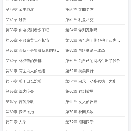
第49章 金主叔叔
第50章 绯闻男友
第51章 过夜
第52章 利益相交
第53章 你电视剧看多了吧
第54章 够判死刑吗
第55章 不敢赌曹仁的长情
第56章 亲也亲了抱也抱了却也分
手了
第57章 若我不是警察我真的很想
第58章 网络姻缘一线牵
报警
第59章 林双燕的安排
第60章 为自己的网名付出了代价
第61章 两世为人的感慨
第62章 携美同行
第63章 睡了但也没睡
第64章 白天一小步夜晚一大步
第65章 篝火晚会
第66章 肉到嘴里
第67章 言传身教
第68章 女人的反差
第69章 投怀送抱
第70章 校园风波
第71章 入学
第72章 照顾同学