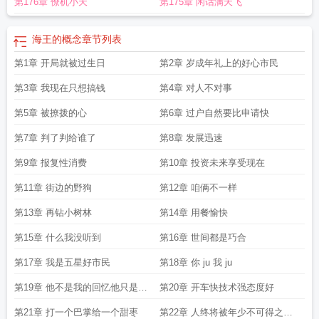
第176章 僚机小天
第175章 闲话满天飞
海王的概念
章节列表
第1章 开局就被过生日
第2章 岁成年礼上的好心市民
第3章 我现在只想搞钱
第4章 对人不对事
第5章 被撩拨的心
第6章 过户自然要比申请快
第7章 判了判给谁了
第8章 发展迅速
第9章 报复性消费
第10章 投资未来享受现在
第11章 街边的野狗
第12章 咱俩不一样
第13章 再钻小树林
第14章 用餐愉快
第15章 什么我没听到
第16章 世间都是巧合
第17章 我是五星好市民
第18章 你 ju 我 ju
第19章 他不是我的回忆他只是我
第20章 开车快技术强态度好
的伤疤
第21章 打一个巴掌给一个甜枣
第22章 人终将被年少不可得之物