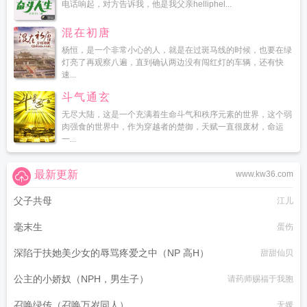
电话响起，对方告诉我，他是我父亲helliphel...
混在初唐
杨恒，是一个非常小心的人，就是在过斑马线的时候，也要在绿
灯亮了再观察八遍，直到确认两边没有闯红灯的车辆，还有快
速...
斗气通玄
无尽大陆，这是一个充满着生命斗气和秩序元素的世界，这个弱
肉强食的世界中，作为穿越者的楚御，天赋一直很废材，命运
一...
最新更新
www.kw36.com
父子共母
江儿
毫末生
蛋伤
深陷于扶她美少女的辱骂疼爱之中（NP 高H）
甜甜仙贝
公主的小娇奴（NPH，男生子）
请药师赐福于我胞
召唤绿传（召唤万岁同人）
无媛