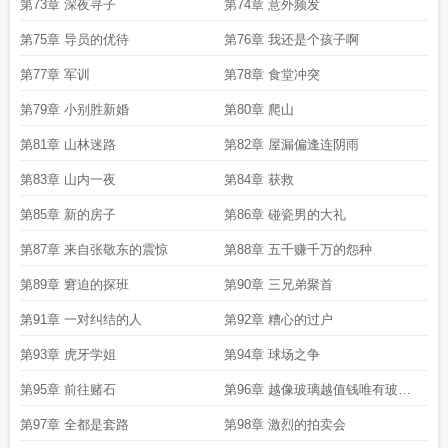
第73章 深夜寻子
第74章 意外频发
第75章 导员的优待
第76章 我还是个孩子啊
第77章 军训
第78章 食堂冲突
第79章 小别胜新婚
第80章 爬山
第81章 山林迷路
第82章 屋漏偏逢连阴雨
第83章 山内一夜
第84章 获救
第85章 新的房子
第86章 碰瓷男的大礼
第87章 来自张敬东的震惊
第88章 五千赚千万的怨种
第89章 窘迫的探班
第90章 三兄弟聚首
第91章 一对纠结的人
第92章 糟心的过户
第93章 虎牙学姐
第94章 球场之争
第95章 前往赌石
第96章 越像玻璃越值钱唯有玻璃
不值钱
第97章 全都是套路
第98章 激烈的拍卖会