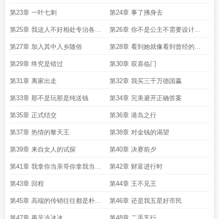
困其一生
第23章 一叶七刺
第24章 事了拂身去
第25章 我这人不好相处专治各种
第26章 你不是公主不需要设计那
不服
么情节
第27章 加入其中入乡随俗
第28章 看到她就像看到曾经的自
己
第29章 终究是错过
第30章 双喜临门
第31章 离家出走
第32章 我买三千万德国赢
第33章 那不是玩那是纯送钱
第34章 完美避开正确答案
第35章 正式结交
第36章 港岛之行
第37章 热情的黎天王
第38章 对金钱的渴望
第39章 来自女人的试探
第40章 决赛前夕
第41章 我拿你当亲哥你拿我当表
第42章 财富进行时
弟
第43章 回程
第44章 王不见王
第45章 高端的传销往往都是朴素
第46章 还是我五星好市民
的方式
第47章 再见冷冰冰
第48章 二手车行