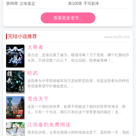
第99章 尘埃落定
第100章 手写剧本
查看更多章节...
完结小说推荐
www.kw36.com
大尊者
道台边，是谁自废了修为，横眉冷喝？万千里路，哪个红颜化作
火凤，不得涅槃？白云下，前尘旧怨，怒拳破青峰！...
铠武
这双拳头中寄宿者破坏毁灭原始野蛮欲望，但是这双拳头同样也
寄宿着希望守护勇敢责任。...
雪洗天下
这是一个疯狂的世界，如果不想被这个疯狂的世界所淹没，那
么，只有一个办法，我们只有比这个世界更加的疯狂！龙...
江浩秦韵免费阅读
母亲告诉我，父亲在我很小的时候就去世了。直到有一天，我的