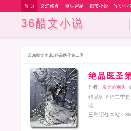
首 页
玄幻修真
重生穿越
都市小说
军史小
36酷文小说
36酷文小说
>
绝品医圣第二季
绝品医圣
作者：
发光的烟头
绝品医圣第二季是
读。