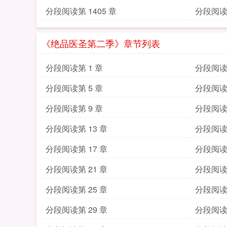
分段阅读第 1405 章
分段阅读第
《绝品医圣第二季》章节列表
分段阅读第 1 章
分段阅读第
分段阅读第 5 章
分段阅读第
分段阅读第 9 章
分段阅读第
分段阅读第 13 章
分段阅读第
分段阅读第 17 章
分段阅读第
分段阅读第 21 章
分段阅读第
分段阅读第 25 章
分段阅读第
分段阅读第 29 章
分段阅读第