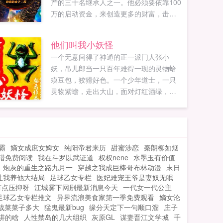
产的三十名继承人之一。他必须要依靠100
万的启动资金，来创造更多的财富，击败
其他竞争者。...
他们叫我小妖怪
一个无意间得了神通的正一派门人张小
妖，吊儿郎当一只百年难得一现的灵物蛤
蟆豆包，狡猾好色。一个少年道士，一只
灵物紫蟾，走出大山，面对灯红酒绿，看
相摸骨堪舆测命，坑蒙拐骗拍黒砖斗高人
淘古玩赚大钱，替天行道。置身黑暗官
场，直面恩怨情仇，享受声色犬马，却俨
然不知道自己身上埋藏这个一个惊天秘密
霸
嫡女成庶女婢女
纯阳帝君来历
甜蜜涉恋
秦朗柳如烟
让权贵弯腰，让同行低头，让明星捶腿，
猎免费阅读
我在斗罗以武证道
权权nene
水墨玉有价值
让黑道乱抖，让猴子翻跟，让石头冒油！
炮灰的重生之路九月一
穿越之我成巨棒哥布林动漫
末日
被称为妖孽一般的存在，但那颗闷骚的道
让我养他大结局
足球乙女专栏
医妃难宠王爷是妻奴无眠
心，始终未变！张小妖豆包，你叫一声咱
有点压抑呀
江城雾下网剧最新消息今天
一代女一代公主
就收钱财，叫两声，咱就搂女人，怎样？
足球乙女专栏推文
异界流浪美食家第一季免费观看
嫡女沦
豆包咕咕咕！张小妖我擦！你这劣货难道
战菜菜子多大
猛鬼最新bug
缘分天定下一句顺口溜
庄子
讲的啥
人性禁岛的几大组织
想财色双收！？（小张作品，必是精品，
灰原GL
谋妻晋江文学城
千