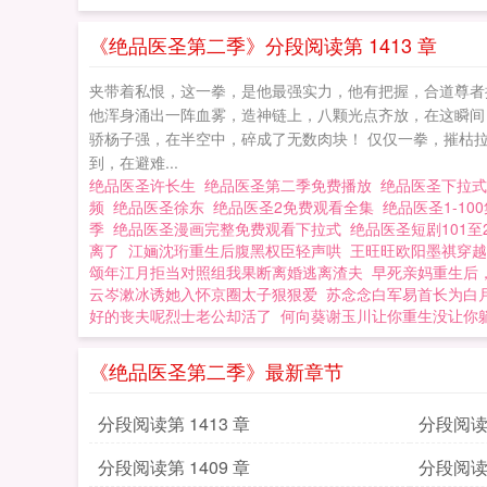
《绝品医圣第二季》分段阅读第 1413 章
夹带着私恨，这一拳，是他最强实力，他有把握，合道尊者抗
他浑身涌出一阵血雾，造神链上，八颗光点齐放，在这瞬间，
骄杨子强，在半空中，碎成了无数肉块！ 仅仅一拳，摧枯拉
到，在避难...
绝品医圣许长生
绝品医圣第二季免费播放
绝品医圣下拉
频
绝品医圣徐东
绝品医圣2免费观看全集
绝品医圣1-10
季
绝品医圣漫画完整免费观看下拉式
绝品医圣短剧101至
离了
江婳沈珩重生后腹黑权臣轻声哄
王旺旺欧阳墨祺穿越
颂年江月拒当对照组我果断离婚逃离渣夫
早死亲妈重生后
云岑漱冰诱她入怀京圈太子狠狠爱
苏念念白军易首长为白
好的丧夫呢烈士老公却活了
何向葵谢玉川让你重生没让你
《绝品医圣第二季》最新章节
分段阅读第 1413 章
分段阅读第
分段阅读第 1409 章
分段阅读第