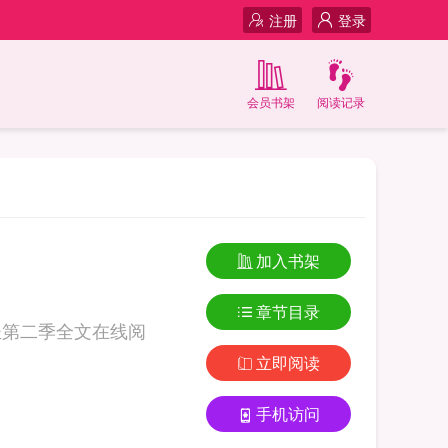
注册
登录
会员书架
阅读记录
加入书架
章节目录
圣第二季全文在线阅
立即阅读
手机访问