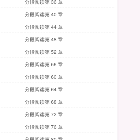
分段阅读第 36 章
分段阅读第 40 章
分段阅读第 44 章
分段阅读第 48 章
分段阅读第 52 章
分段阅读第 56 章
分段阅读第 60 章
分段阅读第 64 章
分段阅读第 68 章
分段阅读第 72 章
分段阅读第 76 章
分段阅读第 80 章