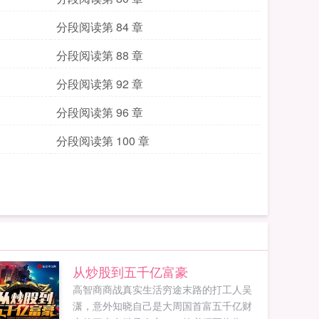
分段阅读第 84 章
分段阅读第 88 章
分段阅读第 92 章
分段阅读第 96 章
分段阅读第 100 章
从炒股到五千亿富豪
高智商商战真实生活穷途末路的打工人吴
潇，意外知晓自己是大周国首富五千亿财