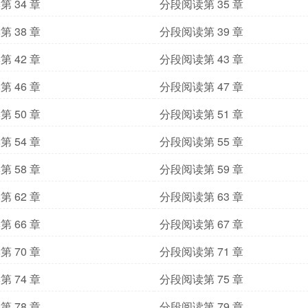
 34 章
分段阅读第 35 章
 38 章
分段阅读第 39 章
 42 章
分段阅读第 43 章
 46 章
分段阅读第 47 章
 50 章
分段阅读第 51 章
 54 章
分段阅读第 55 章
 58 章
分段阅读第 59 章
 62 章
分段阅读第 63 章
 66 章
分段阅读第 67 章
 70 章
分段阅读第 71 章
 74 章
分段阅读第 75 章
 78 章
分段阅读第 79 章