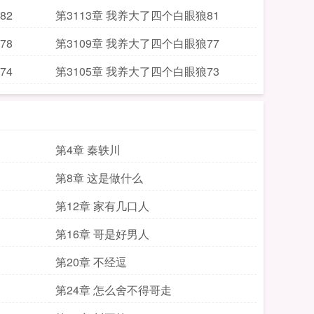
82
第3113章 我养大了四个白眼狼81
78
第3109章 我养大了四个白眼狼77
74
第3105章 我养大了四个白眼狼73
第4章 秦轶川
第8章 这是做什么
第12章 家有几口人
第16章 哥是好男人
第20章 不经逗
第24章 怎么舍不得哥走