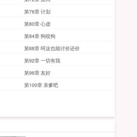
第76章 计划
第80章 心虚
第84章 狗咬狗
第88章 呵这也能讨价还价
第92章 一切有我
第96章 友好
第100章 亲爹吧