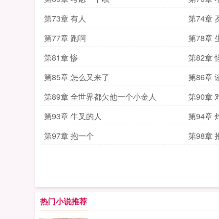
第73章 有人
第74章 
第77章 跑啊
第78章 
第81章 惨
第82章
第85章 怎么又来了
第86章 
第89章 全世界都欠他一个小金人
第90章
第93章 牛叉的人
第94章 
第97章 抱一个
第98章
热门小说推荐