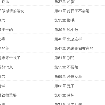
 小刘氏
第27章 怂货
 不做感情的渣女
第31章 好日子不会远
生气
第35章 顺毛
 傻乎乎的
第39章 说个数
心疼
第43章 怎么这样
 想的美
第47章 未来媳妇败家的
 是谁来告状了
第51章 别管
 等好消息
第55章 不要脸
高兴
第59章 爱屋及乌
考试
第63章 定了
 赚钱很重要
第67章 使坏
不满
第71章 礼尚往来