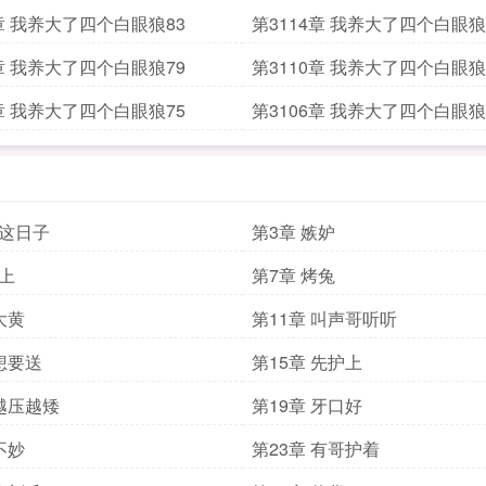
5章 我养大了四个白眼狼83
第3114章 我养大了四个白眼狼
1章 我养大了四个白眼狼79
第3110章 我养大了四个白眼狼
7章 我养大了四个白眼狼75
第3106章 我养大了四个白眼狼
哎这日子
第3章 嫉妒
看上
第7章 烤兔
大黄
第11章 叫声哥听听
 想要送
第15章 先护上
 越压越矮
第19章 牙口好
不妙
第23章 有哥护着