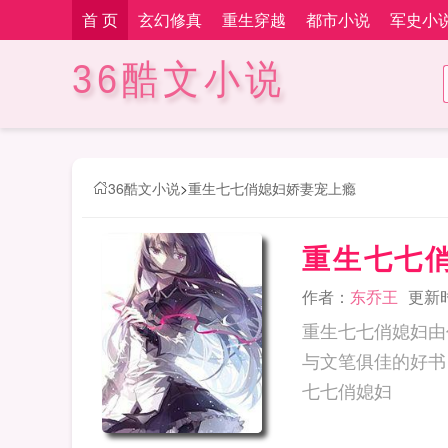
首 页
玄幻修真
重生穿越
都市小说
军史小
36酷文小说
36酷文小说
>
重生七七俏媳妇娇妻宠上瘾
重生七七
作者：
东乔王
更新时间
重生七七俏媳妇由
与文笔俱佳的好书
七七俏媳妇