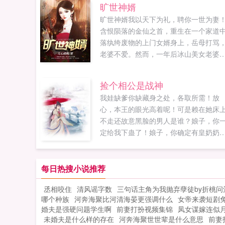
旷世神婿
旷世神婿我以天下为礼，聘你一世为妻
含恨陨落的金仙之首，重生在一个家道
落纨绔废物的上门女婿身上，岳母打骂
老婆不爱。然而，一年后冰山美女老婆
着眼前完全蜕变的男人，幽怨嗔斥当初
就是个废物弃少，窝囊女婿！现在你名
捡个相公是战神
华夏，有权有势，就想抛弃我了？正给
我娃缺爹你缺藏身之处，各取所需！放
洗着小脚的秦瑜满脸问号苏念清，你丫
心，本王的眼光高着呢！可是赖在她床
有毛病吧，我这一年是不是太惯着你
不走还故意黑脸的男人是谁？娘子，你
了？？？...
定给我下蛊了！娘子，你确定有皇奶奶
做要做孙媳妇？精通医卜星相的安易穿
到古代成了农妇，算命行医卖药看风水
至帮人下葬，迅速发家致富顺便招个花
每日热搜小说推荐
男入赘，只是当初被那皮相迷惑了眼，
丞相咬住
清风谣字数
三句话主角为我抛弃孽徒by折桃问
么九五之尊的面相，什么秀色可餐，这
哪个种族
河奔海聚比河清海晏更强调什么
女帝来袭短剧
公毒舌洁癖又腹黑，阴起人来忒狠，实
婚夫是强硬问题学生啊
前妻打扮视频集锦
凤女谋嫁连似
不招人待见。...
未婚夫是什么样的存在
河奔海聚世世辈是什么意思
前妻