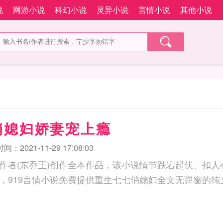
说
网游小说
科幻小说
灵异小说
言情小说
其他小说
俏媳妇娇妻宠上瘾
：2021-11-29 17:08:03
作者(东乔王)创作全本作品，该小说情节跌宕起伏、扣人
，919言情小说免费提供重生七七俏媳妇全文无弹窗的纯文字