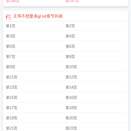
第148页
第147页
王爷不想娶亲gl txt
章节列表
第1页
第2页
第3页
第4页
第5页
第6页
第7页
第8页
第9页
第10页
第11页
第12页
第13页
第14页
第15页
第16页
第17页
第18页
第19页
第20页
第21页
第22页