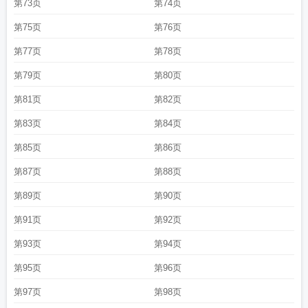
第73页
第74页
第75页
第76页
第77页
第78页
第79页
第80页
第81页
第82页
第83页
第84页
第85页
第86页
第87页
第88页
第89页
第90页
第91页
第92页
第93页
第94页
第95页
第96页
第97页
第98页