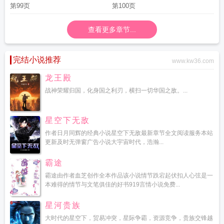
第99页
第100页
查看更多章节...
完结小说推荐
www.kw36.com
龙王殿
战神荣耀归国，化身国之利刃，横扫一切华国之敌。...
星空下无敌
作者日月同辉的经典小说星空下无敌最新章节全文阅读服务本站
更新及时无弹窗广告小说大宇宙时代，浩瀚...
霸途
霸途由作者血芝创作全本作品该小说情节跌宕起伏扣人心弦是一
本难得的情节与文笔俱佳的好书919言情小说免费...
星河贵族
大时代的星空下，贸易冲突，星际争霸，资源竞争，贵族交锋越