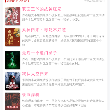
完结小说推荐
www.kw36.com
双面王爷的战神狂妃
作者顾大小姐的经典小说双面王爷的战神狂妃最新章节全文阅读
服务本站更新及时无弹窗广告小说她，华夏...
凤神归来：毒妃不好惹
一场诸神之乱，叫她坠神身陨。万年后跨世而归，睁开幽冷深邃
的凤眸，命运齿轮重新转动，她是龙元国镇国侯府的团宠小小
姐...
最后一个道门弟子
作者一曲惊鸿的经典小说最后一个道门弟子最新章节全文阅读服
务本站更新及时无弹窗广告小说我出生的时...
我从太空归来
书海阁小说网免费提供作者院子里的竹子的经典小说我从太空归
来最新章节全文阅读服务本站更新及时无弹窗广...
铁血骠骑
铁血骠骑由作者三十三层创作全本作品该小说情节跌宕起伏扣人
心弦是一本难得的情节与文笔俱佳的好书919言情...