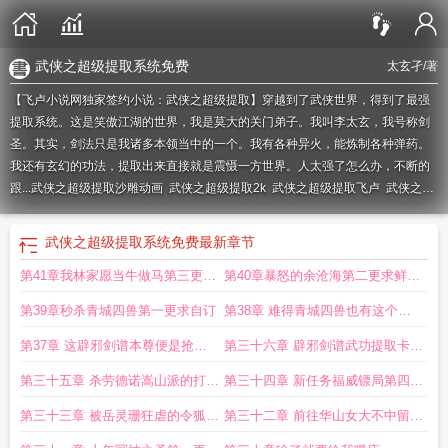
武侠之超级提取系统免费
太玄孑
/著
【飞卢小说网独家签约小说：武侠之超级提取】穿越到了武侠世界，得到了最强
提取系统。这是笑傲江湖的世界，我是莫大的关门弟子。我叫李太玄，我号称剑
圣。其实，剑法只是我诸多本领当中的一个。我有各种异火，能炼制各种弹药。
我还有玄幻的功法，提取出来直接就是震慑一方世界。人太强了怎么办，不断的
跟...
武侠之超级提取沙雕动画
武侠之超级提取2k
武侠之超级提取飞卢
武侠之超
级提取方法
武侠之超级提取最新
武侠之超级提取免费阅读
武侠之超级提取系统
免费
武侠之超级提取百度
武侠之超级大BOSS
武侠之超级提取系统爱看书
武侠之超级提取系统免费
最新章节
吧
武侠之超级提取第八区
武侠之超级提取全文免费阅读
武侠之超级提取作者太
第41章我林家愿当牛做马第三更求
第40章暴怒的余沧海第二更求鲜花
玄孑分类仙侠
武侠之超级提取一品侠
武侠之超级提取txt奇书网
武侠之超级提取
书林
武侠之神级提取
武侠之超级提取txt全集
武侠之超级提取免费
武侠之超级
鲜花求评价
求评价
第39章秒杀青城四兽第一更求自订
第38章 难得青城四兽也有这个见
提取系统TXT
武侠之超级提取笔趣阁
武侠之超级提取系统全文免费阅读
武侠之
超级提取 太玄孑免费阅读
武侠之超级提取太玄孑
识第四更求自订
武侠之超级提取爱看书吧
武
第37章 这辟邪剑谱本尊便是抢夺
第三十六章 辟邪剑谱武功提取卡第
侠之超级提取系统笔趣阁
武侠之超级提取太玄子
武侠之超级提取笔趣阁全文免
又如何第三更求自订
二更求自订
第三十五章 杀劳德诺嵩山派的打算
第三十四章 新任务福威镖局第四更
费阅读正版
武侠之超级提取免费阅读全文
武侠之超级提取卡夜阁
武侠之超级提
取太玄孑免费
武侠基因提取
武侠之超级提取TXT
武侠之超级提取 太玄孑免
第一更求鲜花求评价
求鲜花求评价
第三十三章 被岳灵珊狂虐的令狐冲
第三十二章 前往华山女大不中留第
费
武侠之超级提取看毛线
武侠之超级提取TXT下
武侠之超级提取txt
武侠之超
第三更求鲜花求评价
二更求鲜花求评价