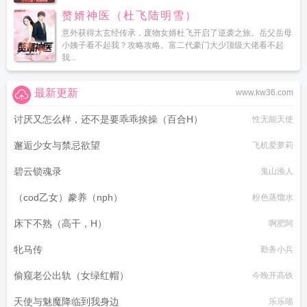
赘婿神医（杜飞陆明雪）
意外获得太玄经传承，废物女婿杜飞开启了逆袭之旅。岳父岳母
小姨子看不起我？攻略攻略。富二代豪门大少顶级大佬看不起
我...
最新更新
www.kw36.com
讨厌又怎么样，还不是要乖乖挨操（百合H）
性无能天使
邂逅少女与禁忌欲望
飞机爱萝莉
碧云锁魂录
鬼山渔人
（cod乙女）豢养（nph）
粉色蒸馏水
床下不熟（高干，H）
啊肥阿
牝马传
勤务小兵
偷窥老公出轨（女绿红帽）
今晚开高铁
天使与魅魔降临到我身边
乐乐喵