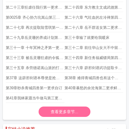
鲜花求评价
求评价
第二十三章狂虐任我行第一更求鲜
第二十四章 东方教主文成武德第二
花求评价
更求鲜花求评价
第0025章 齐心协力坑嵩山第三更
第二十六章 气吐血的左冷禅第四更
求自订
求鲜花 求评价
第二十七章 再次提取陆雪琪第一更
第二十八章 岳不群送女第二更求鲜
求鲜花求评价
花求评价
第二十九章岳灵珊的养成计划第三
第三十章输了就要给我暖床
更求鲜花求评价
第三十一章 十年冥神之矛第一更求
第三十二章 前往华山女大不中留第
鲜花求评价
二更求鲜花求评价
第三十三章 被岳灵珊狂虐的令狐冲
第三十四章 新任务福威镖局第四更
第三更求鲜花求评价
求鲜花求评价
第三十五章 杀劳德诺嵩山派的打算
第三十六章 辟邪剑谱武功提取卡第
第一更求鲜花求评价
二更求自订
第37章 这辟邪剑谱本尊便是抢夺
第38章 难得青城四兽也有这个见
又如何第三更求自订
识第四更求自订
第39章秒杀青城四兽第一更求自订
第40章暴怒的余沧海第二更求鲜花
求评价
第41章我林家愿当牛做马第三更求
鲜花求评价
查看更多章节...