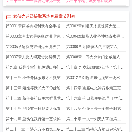
第三十一章 十年冥神之矛第一更求
第三十章输了就要给我暖床
级提取txt八零太玄子
武侠之超级提取 太玄孑
鲜花求评价
武侠之超级提取系统免费
章节列表
第0001章穿越有福利我有金手指第
第0002章剑道天才震惊莫大第二更
一更求鲜花求评价
求鲜花求评价
第0003章李太玄是妖孽这没毛病求
第0004章提取人物圣神杨奇求鲜花
鲜花求评价
求评价
第0005章这就突破到先天境界了第
第0006章 刷新莫大的三观第六更
五更求鲜花求评价
求鲜花求评价
第0007章人比人得死货比货得扔第
第0008章一耳光少掌门之威第八更
七更求鲜花求评价
求鲜花求评价
第九章 我是少掌门把你逐出师门地
第十章 九岁就想闯荡江湖了第十更
球更求鲜花求评价
求自订
第十一章 小任务拯救东方不败第十
第0012章剑斩潞东七虎第一更求鲜
一更求鲜花求评价
花求评价
第十三章 姐姐等我长大了你嫁给我
第十四章 盗跖电光神行步第三更求
好不好第二更求鲜花求评价
鲜花求自订
第十五章 新任务第四更求鲜花求评
第十六章 今日我便要清理门户第一
价
更求鲜花求评价
第十七章 早晚有一日我要灭你嵩山
第十八章 他还只是一个孩子啊第四
第三更求鲜花求评价
更求鲜花求评价
第十九章 重伤任我行第一更求鲜花
第二十章 一人一剑无人可挡第二更
求评价
求自订
第二十一章 再遇东方不败第三更求
第二十二章 情挑东方第四更求鲜花