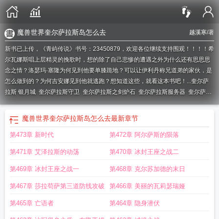
魔兽世界奎尔萨拉斯岛怎么去
越溪寒
/著
新书已上传，《青屿传说》书号：23450879，欢迎各位继续支持围观！！！！希
尔瓦娜斯唱上层精灵的挽歌时，想的除了自己悲惨的遭遇之外为什么还有思思思
念之情？洛瑟玛·塞隆为何见到他要单膝跪地？可以让伊利丹称兄道弟的家伙，是
怎么做到的？为何吉安娜见到他就逃跑？想知道这些，就看这本书吧！...
奎尔萨
拉斯 银月城
奎尔萨拉斯守卫
奎尔萨拉斯之剑炉石
奎尔萨拉斯服务器
奎尔萨拉
斯日常奖励
奎尔萨拉斯金弓id
奎尔萨拉斯在地图哪
奎尔萨拉斯护卫者
奎尔萨
拉斯摄政王
记住奎尔萨拉斯
10.0奎尔萨拉斯
奎尔萨拉斯金弓属性
奎尔萨拉斯
魔兽世界奎尔萨拉斯岛怎么去
最新章节
金弓和橙弓
魔兽世界奎尔塞拉任务流程
奎尔萨拉斯为什么不开放
奎尔萨拉斯的
第473章 新时代
第472章 阿尔萨斯的陨落
希望是永久byff嘛
联盟怎么去奎尔萨拉斯
魔兽地图奎尔萨拉斯
奎尔萨拉斯的希
望竞技场
奎尔萨拉斯最后一个国王
为什么奎尔萨拉斯在外域
奎尔萨拉斯名册在
第471章 艾泽拉斯的动荡
第470章 冰封王座之战二
哪
奎尔萨拉斯之战
魔兽世界奎尔萨拉斯地图
魔兽世界奎尔萨拉斯怎么去
怀旧
服奎尔萨拉斯之剑属性
奎尔萨拉斯首都
奎尔萨拉斯之剑任务
奎尔萨拉斯名
第469章 冰封王座之战一
第468章 克尔苏加德的末日
册
奎尔萨拉斯岛
奎尔萨拉斯的摄政王
银月城和奎尔萨拉斯
奎尔萨拉斯英文
奎
第467章 莎拉苟萨第三道防线攻破
第466章 美丽的瓦莉瑟瑞娅
尔萨拉斯军马
乌龟服奎尔萨拉斯
奎尔萨拉斯地图
奎尔萨拉斯岛怎么去沙塔
斯
奎尔萨拉斯怎么去
奎尔萨拉斯精灵
为了奎尔萨拉斯
奎尔萨拉斯王国
奎尔萨
第465章 亡语者
第464章 隐身潜伏
拉斯的陷落
奎尔萨拉斯原始之心
奎尔萨拉斯摄政王在哪
奎尔萨拉斯岛日常任