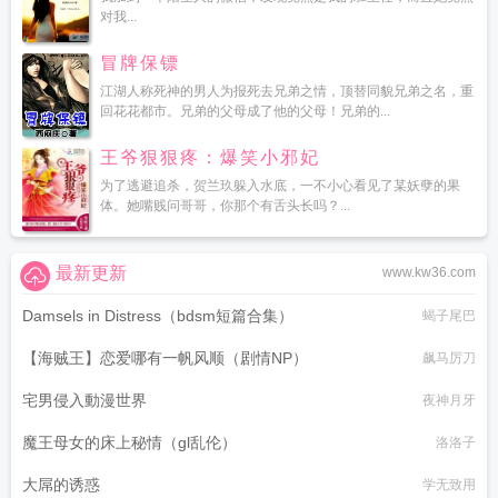
对我...
冒牌保镖
江湖人称死神的男人为报死去兄弟之情，顶替同貌兄弟之名，重
回花花都市。兄弟的父母成了他的父母！兄弟的...
王爷狠狠疼：爆笑小邪妃
为了逃避追杀，贺兰玖躲入水底，一不小心看见了某妖孽的果
体。她嘴贱问哥哥，你那个有舌头长吗？...
最新更新
www.kw36.com
Damsels in Distress（bdsm短篇合集）
蝎子尾巴
【海贼王】恋爱哪有一帆风顺（剧情NP）
飙马厉刀
宅男侵入動漫世界
夜神月牙
魔王母女的床上秘情（gl乱伦）
洛洛子
大屌的诱惑
学无致用