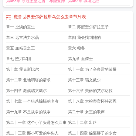
第463章 冰冠堡垒之盾－布隆亚姆
第462章 城墙之战
务
奎尔萨拉斯的建立
开局一座大墓地 for奎尔萨拉斯
奎尔萨拉斯高清地图
奎尔
萨拉斯战马怎么获得
奎尔萨拉斯的名册
奎尔萨拉斯的领袖
奎尔萨拉斯装备箱打
不开
奎尔萨拉斯军马怎么获得
奎尔萨拉斯金杖
奎尔萨拉斯金弓掉率
奎尔萨拉
魔兽世界奎尔萨拉斯岛怎么去
章节列表
斯声望
奎尔萨拉斯金弓价格
奎尔萨拉斯岛牌子装备
奎尔萨拉斯的王冠
奎尔萨
章一 扯淡的重生
章二 苏醒奎尔萨拉王子
拉斯的希望 卡组
奎尔萨拉斯的梦
奎尔萨拉斯之剑怎么得到
奎尔萨拉斯之靴怎
么拿
奎尔萨拉斯摄政王位置
奎尔萨拉斯的宝藏
奎尔萨拉斯在哪里
奎尔萨拉斯
章三 远古法力水晶
章四 我会找到她的
的希望是谁的武器
奎尔萨拉斯和奎尔丹纳斯
奎尔萨拉斯维基百科
奎尔萨拉斯国
王
章五 血精灵之王
奎尔萨拉斯的首都
奎尔萨拉斯金弓
奎尔萨拉斯语
章六 穆鲁
奎尔萨拉斯之刃
奎尔萨拉
斯在哪
艾泽拉斯奎尔萨拉斯
奎尔萨拉斯金弓和群星之怒
进军奎尔萨拉斯
奎尔
章七 堕刃军团
第九章 血骑士
萨拉斯传送门
奎尔萨拉斯岛在哪
魔兽世界奎尔萨拉斯
奎尔萨拉斯王子
奎尔萨
拉斯宝箱
奎尔萨拉斯的希望
魔兽世界奎尔萨拉斯岛怎么去
奎尔萨拉斯之剑
阿
第十章 霍克斯比尔
第十一章 为了辛多雷的荣耀
尔萨斯进攻奎尔萨拉斯
奎尔萨拉斯岛怎么回沙塔斯
奎尔萨拉斯金弓在哪里刷
奎
第十二章 北地哨塔的请求
第十三章 瑞文戴尔
尔萨拉斯宝物箱
奎尔萨拉斯怎么回沙塔斯
奎尔萨拉斯的希望召唤出来的随从
奎
尔萨拉斯和银月城
奎尔萨拉斯名册在哪个位置
魔兽世界怀旧服奎尔塞拉任务流
第十四章 激战瑞文戴尔
第十六章 美丽的艾尔达拉
程
奎尔萨拉斯日常任务
奎尔萨拉斯什么时候开放
奎尔萨拉斯金弓怎么刷
奎尔
第十七章 一个猎杀蝙蝠的老者
第十八章 大检察官怀特迈恩
萨拉斯炉石
奎尔萨拉斯之靴
奎尔萨拉斯战马
奎尔萨拉斯是谁的台词
奎尔萨拉
斯装备箱
奎尔萨拉斯金弓哪里刷
9.0奎尔萨拉斯
奎尔萨拉斯什么意思
奎尔萨拉
第十九章 不是战争的战争
第二十章 女王的歌声
斯岛怎么去
魔兽奎尔萨拉斯
奎尔萨拉之剑
怀旧服怎么去奎尔萨拉斯
奎尔萨拉
斯王
奎尔萨拉斯地图高清大图
怀旧服奎尔萨拉斯之剑任务
魔兽世界正式服奎尔
第二十一章 这个小丫头是怎么回事
第二十二章 出路
塞拉怎么做
奎尔萨拉斯之剑任务流程
奎尔丹纳斯和奎尔萨拉斯
奎尔萨拉斯是
第二十三章 那小可爱的牛头人
第二十四章 躲避胖子的少女
谁
奎尔萨拉斯的名册在哪里
奎尔萨拉斯的希望削弱
魔兽世界 奎尔萨拉斯
奎尔