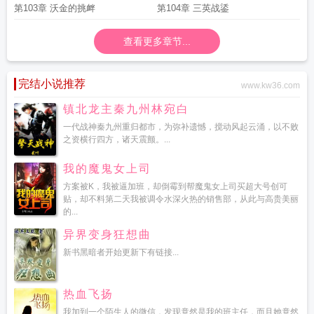
第103章 沃金的挑衅
第104章 三英战鋈
查看更多章节...
完结小说推荐
www.kw36.com
镇北龙主秦九州林宛白
一代战神秦九州重归都市，为弥补遗憾，搅动风起云涌，以不败
之资横行四方，诸天震颤。...
我的魔鬼女上司
方案被K，我被逼加班，却倒霉到帮魔鬼女上司买超大号创可
贴，却不料第二天我被调令水深火热的销售部，从此与高贵美丽
的...
异界变身狂想曲
新书黑暗者开始更新下有链接...
热血飞扬
我加到一个陌生人的微信，发现竟然是我的班主任，而且她竟然