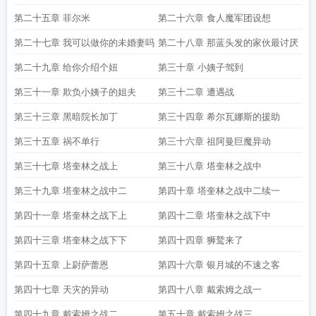
萨拉斯 越溪寒
奎尔萨拉斯金弓掉落
魔兽争霸3奎尔萨拉斯
魔兽世界怀旧服奎尔
第二十五章 菲尔米
第二十六章 食人魔军团设想
萨拉斯
第二十七章 我可以做你的未婚妻吗
第二十八章 那蓝头发的家伙最讨厌
第二十九章 给你介绍个妞
第三十章 小姨子驾到
第三十一章 欺负小姨子的姐夫
第三十二章 遭遇战
第三十三章 黑暗院长加丁
第三十四章 希尔瓦娜斯的援助
第三十五章 祸不单行
第三十六章 祖阿曼巨魔异动
第三十七章 塔奎林之战上
第三十八章 塔奎林之战中
第三十九章 塔奎林之战中二
第四十章 塔奎林之战中二续一
第四十一章 塔奎林之战下上
第四十二章 塔奎林之战下中
第四十三章 塔奎林之战下下
第四十四章 狮鹫来了
第四十五章 上尉萨蕾恩
第四十六章 银月城的不速之客
第四十七章 天灾的异动
第四十八章 戴索姆之战一
第四十九章 戴索姆之战二
第五十章 戴索姆之战三