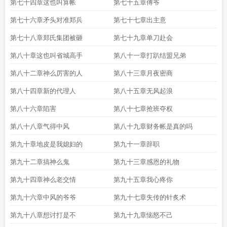
第七十四章这也叫算帐
第七十五章傅爷
第七十六章矛头对准郑兵
第七十七章出主意
第七十八章郑氏集团被砸
第七十九章单刀赴会
第八十章这也叫省城高手
第八十一章打趴结盟兄弟
第八十二章神么厉害的人
第八十三章月夜密商
第八十四章新的代理人
第八十五章无风起浪
第八十六章陷害
第八十七章抢班夺权
第八十八章气得中风
第八十九章财务帐是真的吗
第九十章地皮是我媳妇的
第九十一章辞职
第九十二章搞神么鬼
第九十三章感恩的礼物
第九十四章神么老交情
第九十五章我心疼你
第九十六章中风的爷爷
第九十七章失传的针炙术
第九十八章想讨打是不
第九十九章恼怒不己