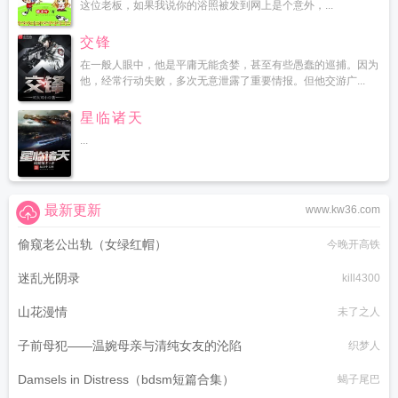
这位老板，如果我说你的浴照被发到网上是个意外，...
交锋
在一般人眼中，他是平庸无能贪婪，甚至有些愚蠢的巡捕。因为
他，经常行动失败，多次无意泄露了重要情报。但他交游广...
星临诸天
...
最新更新
www.kw36.com
偷窥老公出轨（女绿红帽）
今晚开高铁
迷乱光阴录
kill4300
山花漫情
未了之人
子前母犯——温婉母亲与清纯女友的沦陷
织梦人
Damsels in Distress（bdsm短篇合集）
蝎子尾巴