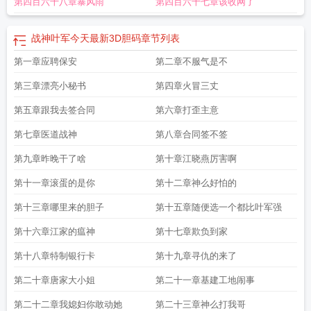
第四百六十八章暴风雨
第四百六十七章该收网了
叶君临全集
战神叶军按顺序杀6尾
战神叶君临档案免费阅读
战神叶军今天3.2.1
胆
战神叶军杀合尾最新章节更新时间
战神叶军今天最新3D胆码
章节列表
第一章应聘保安
第二章不服气是不
第三章漂亮小秘书
第四章火冒三丈
第五章跟我去签合同
第六章打歪主意
第七章医道战神
第八章合同签不签
第九章昨晚干了啥
第十章江晓燕厉害啊
第十一章滚蛋的是你
第十二章神么好怕的
第十三章哪里来的胆子
第十五章随便选一个都比叶军强
第十六章江家的瘟神
第十七章欺负到家
第十八章特制银行卡
第十九章寻仇的来了
第二十章唐家大小姐
第二十一章基建工地闹事
第二十二章我媳妇你敢动她
第二十三章神么打我哥