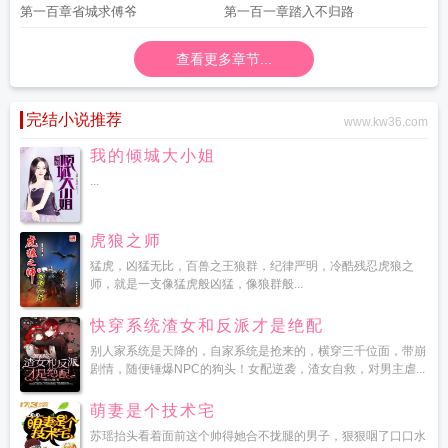
第一百章省城求傅爷
第一百一章踏入不归路
查看更多章节...
完结小说推荐
www.kw36.com
我的倾城大小姐
...
虎狼之师
猛虎，凶猛无比，百兽之王狼群，纪律严明，冷酷残忍虎狼之
师，就是一支像猛虎般凶猛，像狼群般...
快穿系统渣女和反派才是绝配
别人家系统是天降的，自家系统是抢来的，横穿三千位面，带崩
剧情，随便锤爆NPC的狗头！女配逆袭，渣女自救，对男主虐...
萌妻是个技术宅
苏瑶抬头看着面前这个帅得她合不拢腿的男子，狠狠咽了口口水