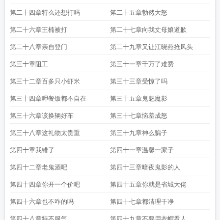
第二十四章特么还想打吗
笫二十五章勃然大怒
第二十六章王楠被打
第二十七章向我丈母娘道歉
第二十八章亲自登门
第二十九章又让江晓燕抢风头
第三十章阻工
第三十一章千万了难费
第三十二章百多只小虾米
第三十三章受惊了吗
第三十四章呷餐饭都不自在
第三十五章鬼魅魔影
第三十六章该换辆好车
第三十七章恼羞成怒
第三十八章这礼物太贵重
第三十九章神么骗子
第四十章我错了
第四十一章温馨一家子
第四十二章老鬼酒吧
第四十三章暗夜鬼影的人
第四十四章你开一个价吧
第四十五章你就是省城大佬
第四十六章也不咋的吗
第四十七章都清理干净
第四十八章特不服气
第四十九章不要用衣帽看人