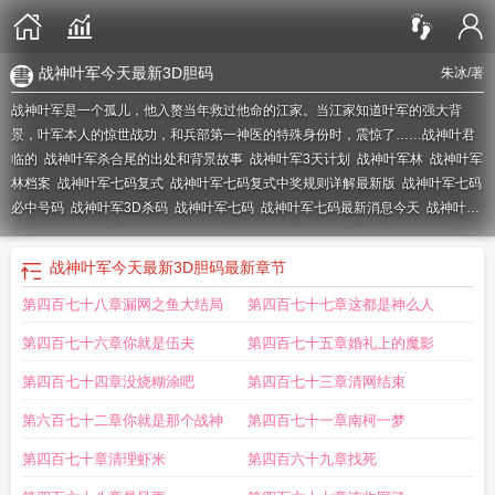
战神叶军今天最新3D胆码
朱冰
/著
战神叶军是一个孤儿，他入赘当年救过他命的江家。当江家知道叶军的强大背
景，叶军本人的惊世战功，和兵部第一神医的特殊身份时，震惊了……
战神叶君
临的
战神叶军杀合尾的出处和背景故事
战神叶军3天计划
战神叶军林
战神叶军
林档案
战神叶军七码复式
战神叶军七码复式中奖规则详解最新版
战神叶军七码
必中号码
战神叶军3D杀码
战神叶军七码
战神叶军七码最新消息今天
战神叶军
林是什么
战神叶军浪苏红袖
战神叶军按顺序杀尾
战神叶军浪最新章节更新内容
简介
战神叶军临李柒免费
战神叶军三胆毒胆
战神叶君临档案全文免费阅读
战
战神叶军今天最新3D胆码
最新章节
神叶军福彩
战神叶君林
战神叶军临李子
战神叶君临免费阅读
战神叶君
战神叶
第四百七十八章漏网之鱼大结局
第四百七十七章这都是神么人
军t×t
战神叶军杀码
战神叶君临档案
战神叶军定尾
战神叶军今天最新3D胆
码
免费阅读战神叶君临
战神叶军灵
战神叶军独胆王
叶军神战神归来
战神兵王
第四百七十六章你就是伍夫
第四百七十五章婚礼上的魔影
叶军浪
战神叶军今天刚刚更新
战神叶军福彩3D怎么选号
战神叶君临是什么
战
神归来叶君临免费阅读
战神军团主帅叶倾天
战神叶君怡
战神叶君免费阅读
战
第四百七十四章没烧糊涂吧
第四百七十三章清网结束
神叶军今日最新消息
战神叶军定尾福彩
叶君战神
战神叶军杀码福彩
战神叶军
第六百七十二章你就是那个战神
第四百七十一章南柯一梦
林和李子然
战神叶军临档案
战神叶军独胆王免费观看
战神叶军胆码
战神叶军
定四杂尾
战神叶军今天最新胆码
战神叶军临
战神叶军今天更新
战神叶兴
战神
第四百七十章清理虾米
第四百六十九章找死
叶军今天一注
关于战神叶君的
战神叶军临档案免费阅读
战神叶军杀合尾
战神