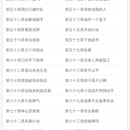
第五十章我们只服叶队
第五十一章谁敢动我的人
第五十二章折断咸猪手
第五十三章揭开一个盖子
第五十四章重新洗牌
第五十五章开始行动
第五十六章亲自相迎
第五十七章下挑战书
第五十八章几个洋屁虫
第五十九章较量
第六十章已经手下留情
第六十一章没有人再敢阻工
第六十二章退出灰色生意
第六十三章烫手山芋
第六十四章搞破坏的协议
第六十五章胆子真不少啊
第六十六章这钱来的真容易
第六十七章小混混不用我动手
第六十八章大发脾气
第六十九章成事不足败事有余
第七十章神么罢免我
第七十一章你走着瞧
第七十二章风暴行动
第七十三章想挑事吗