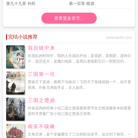
第九十九章 补药
第一百章 根源
查看更多章节...
完结小说推荐
www.kw36.com
我自镜中来
在混乱的时间中，我的人生就此开始，是喜剧，是闹剧，是科幻
片，是历史片，是魔幻电影，是黑白老电影它们一部部交织...
三国第一坑
曹操天下英雄，惟阁下与操尔！飞羽天下英雄就我一个，你不算
英雄。刘备兄弟如手足，女人如衣...
三国之楚鼎
作者温风的经典小说三国之楚鼎最新章节全文阅读服务本站更新
及时无弹窗广告小说三国之楚鼎王侯将...
南宋不咳嗽
主角洪涛，是个穿越重生了三次的职业老手。这次到了南宋。一