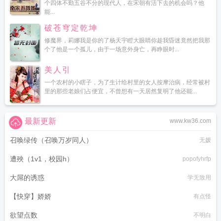
个四体不勤五谷不分的现代人，在宋朝有活下去的机会吗？他
能...
破苍穹定乾坤
修魔界，莉娜我是你的了杨天宇瞪大眼睛你趁我昏迷竟然把我那
个了他是一个孤儿，由于一场意外身亡，再睁眼时...
美人引
一个农村的小瞎子，为了生计给村里的女人按摩治病，经常被村
里的那些老娘们占便宜，不曾想有一天居然复明了他还能...
最新更新
www.kw36.com
召唤绿传（召唤万岁同人）
无媛
遭殃（1v1，校园h）
popofyhrfp
大屌的诱惑
学无致用
【快穿】娇娇
有点怪
欲望点数
不明白