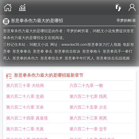
形意拳杀伤力最大的是哪招
寻梦的树
/著
形意拳杀伤力最大的是哪招是由作者：寻梦的树所著，36酷文小说免费提供形意
拳杀伤力最大的是哪招全文在线阅读。
三秒记住本站：36酷文小说 网址：www.kw36.com
形意拳发力打人视频
电影形
意拳
形意拳拳击
形意拳 拳击
形意拳技击歌诀
形意拳格斗
形意拳高手一拳打
死人
形意拳的杀伤力
形意拳技击术
形意拳半年打死人
形意拳技击实战视频
形
意拳杀伤力
形意拳的杀招
形意拳术
形意拳打斗视频
形意拳必杀技
形意杀拳寻
梦的树
形意拳对打
形意拳杀伤力最大的是哪招
形意拳掌门人被ko
形意拳对
形意拳杀伤力最大的是哪招
最新章节
战
形意拳能打死人吗
形意拳杀法
形意拳打人
形意拳的杀招是什么
形意拳技
第六百三十章 大结局
六百二十九章 一吻
击
形意拳头打
形意杀招
形意拳一拳打死人
形意拳格斗视频
形意拳打架视
频
形意拳必杀
第六百二十八章 交易
第六百二十七章 找死
第六百二十六章 灭杀
第六百二十五章 少主
第六百二十四章 真道境
第六百二十三章 死死
第六百二十二章 天真
第六百二十一章 交手