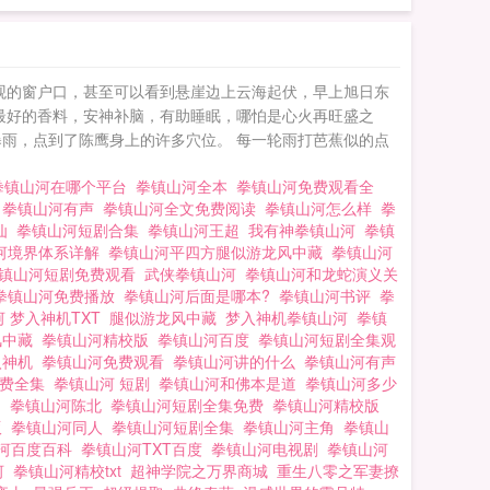
观的窗户口，甚至可以看到悬崖边上云海起伏，早上旭日东
最好的香料，安神补脑，有助睡眠，哪怕是心火再旺盛之
雨，点到了陈鹰身上的许多穴位。 每一轮雨打芭蕉似的点
拳镇山河在哪个平台
拳镇山河全本
拳镇山河免费观看全
河
拳镇山河有声
拳镇山河全文免费阅读
拳镇山河怎么样
拳
仙
拳镇山河短剧合集
拳镇山河王超
我有神拳镇山河
拳镇
河境界体系详解
拳镇山河平四方腿似游龙风中藏
拳镇山河
镇山河短剧免费观看
武侠拳镇山河
拳镇山河和龙蛇演义关
拳镇山河免费播放
拳镇山河后面是哪本?
拳镇山河书评
拳
 梦入神机TXT
腿似游龙风中藏
梦入神机拳镇山河
拳镇
风中藏
拳镇山河精校版
拳镇山河百度
拳镇山河短剧全集观
梦入神机
拳镇山河免费观看
拳镇山河讲的什么
拳镇山河有声
免费全集
拳镇山河 短剧
拳镇山河和佛本是道
拳镇山河多少
了
拳镇山河陈北
拳镇山河短剧全集免费
拳镇山河精校版
版
拳镇山河同人
拳镇山河短剧全集
拳镇山河主角
拳镇山
河百度百科
拳镇山河TXT百度
拳镇山河电视剧
拳镇山河
河
拳镇山河精校txt
超神学院之万界商城
重生八零之军妻撩