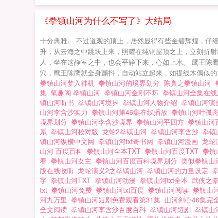
《拳镇山河为什么不写了》大结局
十分典雅。 不过道观的顶上，居然显得有些金碧辉煌，仔
升，从云海之中跳跃上来，照耀在纯铜屋顶之上，立刻折射
人，坐在这静室之中，也会平静下来，心如止水。 鹰王陈
穴，鹰王陈鹰就全身颤抖，自动站立起来，如提线木偶似的，
拳镇山河梦入神机
拳镇山河的境界划分
陈真之拳镇山河
集
笔趣阁 拳镇山河
拳镇山河金刚不坏
拳镇山河全集在
镇山河听书
拳镇山河境界
拳镇山河人物介绍
拳镇山河演
山河李含沙实力
拳镇山河第46集在线播放
拳镇山河叶孤
境界划分
拳镇山河李含沙境界
拳镇山河平四方
拳镇山河
系
拳镇山河校对版
龙蛇2拳镇山河
拳镇山河李含沙
拳镇
镇山河纵横中文网
拳镇山河txt奇书网
拳镇山河漫画
龙蛇
山河 百度百科
拳镇山河全本TXT
拳镇山河百度TXT
拳镇
看
拳镇山河女主
拳镇山河百度百科境界划分
类似拳镇
版在线收听
龙蛇演义2之拳镇山河
拳镇山河的力量设定
字
拳镇山河TXT
拳镇山河动漫
拳镇山河txt全本
武侠之
txt
拳镇山河免费
拳镇山河txt百度
拳镇山河阅读
拳镇山
河九万里
拳镇山河短剧免费观看第31集
山河剑心46集完
全文阅读
拳镇山河李含沙百度百科
拳镇山河短剧
拳镇山