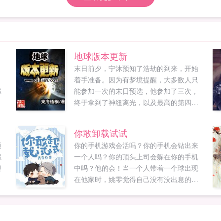
地球版本更新
，
末日前夕，宁沐预知了浩劫的到来，开始
，
着手准备。因为有梦境提醒，大多数人只
舔
能参加一次的末日预选，他参加了三次，
终于拿到了神纽离光，以及最高的第四境
位，拥有了末日保命的本钱。二十天后，
天空幽暗，大地摇晃，城中灯火骤灭，高
你敢卸载试试
楼纷纷倒塌普通书友群188388214普通书
通
你的手机游戏会活吗？你的手机会钻出来
友群2145729809VIP专用群
燃
一个人吗？你的顶头上司会躲在你的手机
123401614（加入需要验证订阅）注如果
迎
中吗？他的会！当一个人带着一个球出现
加群被拒绝，则可能该群已满，请申请加
在他家时，姚零觉得自己没有没出息的晕
其他群...
倒已经是最好的了...