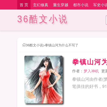
首 页
玄幻修真
重生穿越
都市小说
军史小
36酷文小说
36酷文小说
>
拳镇山河为什么不写了
拳镇山河
作者：
梦入神机
更新
拳镇山河由作者(