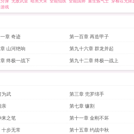
龙分身
无敌武皇
暗黑大宋
全能仙医
全能国师
重生炼气士
穿梭在无限
爆游戏
一章 奇迹
第一百章 再造甲子
章 山河绝响
第九十六章 群龙并起
章 终极一战下
第九十二章 终极一战上
何为武
第三章 兜罗绵手
相亲
第七章 镰割
神来之笔
第十一章 金刚不坏
 十步无常
第十五章 约战中秋