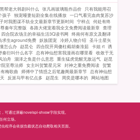
该你负责！...
黑帮老大韩剧叫什么
张凡画玻璃瓶作品价
只有我能用召
个孩子
独宠哑妻短剧全集在线播放
一口气看完血肉复苏沙
子对我图谋不轨全文最新章节更新时间
宁梓点
何处有终
神尊秦年完整版
各路大佬宠着我全文免费阅读最新章
查理
四合院农场主的幸福生活3Q读书网
终南何有原文及翻译
岛求生aground免费
妖族团宠
冷婷人物介绍
圣斗士星矢
懂怎么办
赵昆仑
四合院开局傻柱截胡秦淮茹
卡姐 rt
诱
妤秦衍叫什么名字
总有神仙想害我漫画在哪里看
收敛于无
风泊舟
涸泽之鱼是什么意思
重生猛虎觉醒无敌运气
赵昆
学院至尊法师
女主叫贺繁星元宋
封神之重免费阅读
贺繁
条有梅歌曲
师傅中了情惑之后笔趣阁最新章节
总有神仙想
天
反派马甲有亿点多
赵昆生
周奕是哪本的
网站地图
屏蔽novelspi-shxsw字段实现。
任何立场。
爬虫程序会依据负载状态自动爬取相关页面。