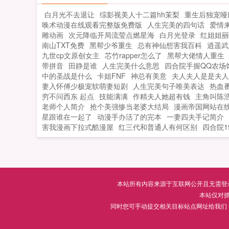
白月光不去退让
综影视美人十二篇hh茉梨
重生后独宠哑
唤术动漫在线观看完整版免费版
人生完美的四句话
爱情
雕动画
次元降临开局流莹点燃星海
白月光登录
红姐姐丽
南山TXT免费
黑帮少爷重生
总有神仙想害我百科
逍遥武
九世cp文原创女主
芯竹rapper怎么了
黑帮大佬情人重生
带拼音
田静是谁
人生完美什么意思
四合院手握QQ农场
中的圣战是什么
卡姐FNF
神总有美意
夫人夫人是是夫人
妻入怀傅少极宠软萌妻短剧
人生完美句子唯美表达
热血
穷不问西东 起点
技能满满
作精夫人她超有钱
主角叫陈浩
老师个人简介
抢个美强惨当老婆大结局
漫画帝国网站在
星跟谁在一起了
动漫手办活了的完本
一妻四夫手记简介
害我漫画下拉式酷漫屋
红三代和普通人有何区别
四合院1
本站所有内容来源于互联网公开且无需登录即
本站仅对
同时您可手动提交相关目标站点网址给我们