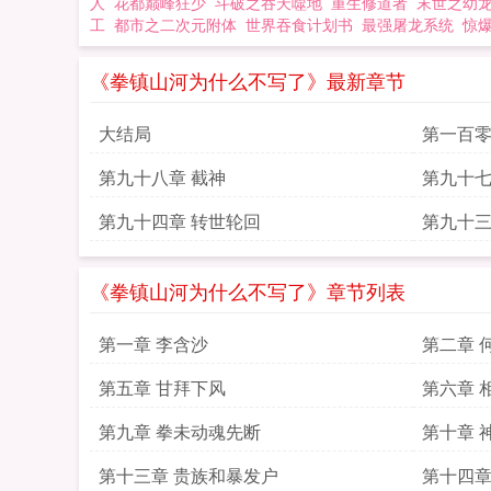
人
花都巅峰狂少
斗破之吞天噬地
重生修道者
末世之幼
工
都市之二次元附体
世界吞食计划书
最强屠龙系统
惊
《拳镇山河为什么不写了》最新章节
大结局
第一百零
第九十八章 截神
第九十七
第九十四章 转世轮回
第九十三
《拳镇山河为什么不写了》章节列表
第一章 李含沙
第二章 
第五章 甘拜下风
第六章 
第九章 拳未动魂先断
第十章 
第十三章 贵族和暴发户
第十四章