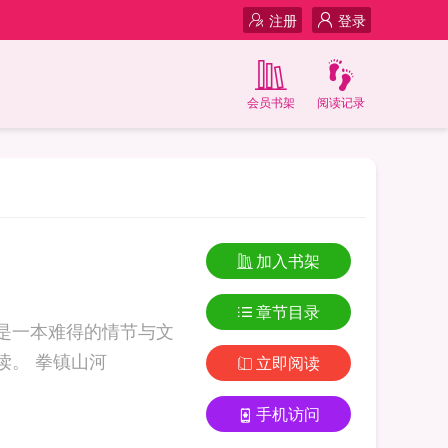
注册
登录
会员书架
阅读记录
加入书架
章节目录
是一本难得的情节与文
笔俱佳的好书，919言情小说免费提供拳镇山河全文无弹窗的纯文字在线阅读。 拳镇山河
立即阅读
手机访问