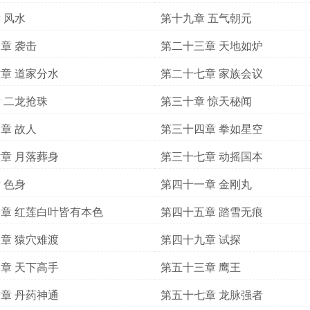
 风水
第十九章 五气朝元
章 袭击
第二十三章 天地如炉
章 道家分水
第二十七章 家族会议
 二龙抢珠
第三十章 惊天秘闻
章 故人
第三十四章 拳如星空
章 月落葬身
第三十七章 动摇国本
 色身
第四十一章 金刚丸
章 红莲白叶皆有本色
第四十五章 踏雪无痕
章 猿穴难渡
第四十九章 试探
章 天下高手
第五十三章 鹰王
章 丹药神通
第五十七章 龙脉强者