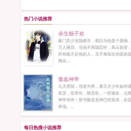
热门小说推荐
余生杨子欢
豪门弃少龙隐都市，都以为他是个废物
万人唾弃。当他不再隐忍时，风云剧变
所有瞧不起他的人，无不匍匐在他面前
脚尖...
傲血神帝
九天界陆，强者为尊，看天才少年如何
星灵，悟变化，晓玄机，一腔傲血，点
神帝传奇！新书极道龙神已经发表，欢
捧场。...
每日热搜小说推荐