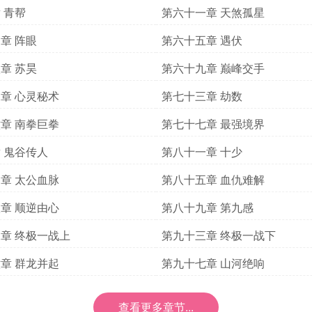
 青帮
第六十一章 天煞孤星
章 阵眼
第六十五章 遇伏
章 苏昊
第六十九章 巅峰交手
章 心灵秘术
第七十三章 劫数
章 南拳巨拳
第七十七章 最强境界
 鬼谷传人
第八十一章 十少
章 太公血脉
第八十五章 血仇难解
章 顺逆由心
第八十九章 第九感
章 终极一战上
第九十三章 终极一战下
章 群龙并起
第九十七章 山河绝响
查看更多章节...