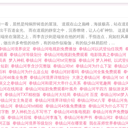
细一看，居然是纯铜所铸造的屋顶。 道观在山之巅峰，海拔极高，站在道
出千百道金光。 而在道观的静室之中，沉香缭绕，让人心旷神怡。 这是
鹰端坐在蒲团之上，而李含沙则是端坐在他的对面，手指连点，宛如狂风暴
做出许多奇怪的动作，有的动作似瑜伽，有的似少林易筋经，...
拳镇山河境界设定
拳镇山河电视剧免费播放
拳镇山河以武登仙任我秀
线观看
拳镇山河等级划分
拳镇山河电视剧免费观看
电影陈真之拳镇山
员表
梦入神机 拳镇山河
拳镇山河txt完整版
拳镇山河 梦入神机
以武登
舟短剧
拳镇山河李含沙完整版
拳镇山河txt
拳镇山河为什么下架
拳镇山
百科
拳镇山河为什么这么短
拳镇山河好看吗
拳镇山河全集免费观看
拳
山河46集全免费
拳镇山河境界详细划分
大唐之拳镇山河
拳镇山河 txt
演义之拳镇山河
拳镇山河和星河大帝什么关系
拳镇山河笔趣阁
拳镇山河
山河在线阅读
拳镇山河短剧免费观看叶孤舟
拳镇山河平四方 腿似游龙
山河
拳镇山河TXT精校版
拳镇山河大结局
拳镇山河 百度
拳镇山河txt
拳镇山河女主角是谁
拳镇山河境界详细介绍
拳镇山河txt八零
拳镇山河
拳镇山河
拳镇山河txt精校
拳镇山河45集免费播放
拳镇山河为什么不写
河字数
梦入神机怎么不写书了
拳镇山河45集电视剧
拳镇山河有声免费
全版
拳镇山河后续
拳镇山河李逸飞
拳镇山河有声书
拳镇山河2
拳镇山
河正版
拳镇山河境界等级划分
拳镇山河在哪里看
我在巫师世界拳镇山