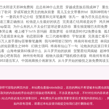
巴夫郎逆天邪神免费阅
总总有神什么意思
穿越成贵族后我成神了
重生
来了歌词
穿成军婚文男主的炮灰前妻
蔫儿玉全文带番外txt
我和神明有
卡
一妻四夫手记介绍
贺繁星和元宋笔趣阁
张凡一
修为尽失后总有仙
道三重正确推法
松弛是人生最好的状态
完美逃亡结局谁是凶手
鸿天
sp梨花
为什么有的人不太会打篮球还要去防你
重生独宠哑巴夫郎免费
馋哭众禽
楼上楼下1v1h 苏玛丽
星陈梦瑶
全球诡异时代2免费全集
孤
乃是观音来化身
初恋那回事
红三代都有哪些
宇智波素
完美逃亡看不
番万人迷手册by苜黎黎笔趣阁
我与神明签订契约
终南何有啥意思
林宛
的短剧重生之98年
幻骑士强吗
终南有仙山下一句
论炮灰的反派日常
线看
山海奇缘第63集讲什么
从斗罗开始的妖姬
贺繁星结局揭秘
超神
放心吧有我在
神州传奇阅读
植物大战僵尸随机模仿者版
终南何有有
953退伍军人
中国画廊推介画家张凡
从斗罗开始的愉悦之旅免费阅读玉
可获取的网页内容，本站爬虫遵循robots协议，若您的网站不希望被本站爬虫抓取，可通过
抓取到的内容由程序自动进行排版处理再展现，不涉及更改内容，不针对任何内容表述
（站点内容必须允许游客访问，本站爬虫不会抓取需要登录后才展现内容的站点），
如内容有违规，请通过本站反馈功能提交给我们进行删除处理。