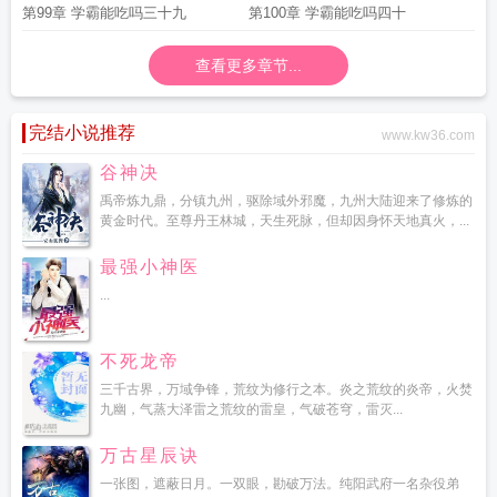
第99章 学霸能吃吗三十九
第100章 学霸能吃吗四十
查看更多章节...
完结小说推荐
www.kw36.com
谷神决
禹帝炼九鼎，分镇九州，驱除域外邪魔，九州大陆迎来了修炼的
黄金时代。至尊丹王林城，天生死脉，但却因身怀天地真火，...
最强小神医
...
不死龙帝
三千古界，万域争锋，荒纹为修行之本。炎之荒纹的炎帝，火焚
九幽，气蒸大泽雷之荒纹的雷皇，气破苍穹，雷灭...
万古星辰诀
一张图，遮蔽日月。一双眼，勘破万法。纯阳武府一名杂役弟