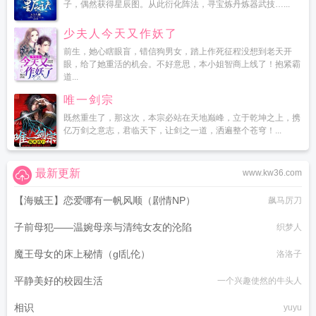
子，偶然获得星辰图。从此衍化阵法，寻宝炼丹炼器武技…...
少夫人今天又作妖了
前生，她心瞎眼盲，错信狗男女，踏上作死征程没想到老天开
眼，给了她重活的机会。不好意思，本小姐智商上线了！抱紧霸
道...
唯一剑宗
既然重生了，那这次，本宗必站在天地巅峰，立于乾坤之上，携
亿万剑之意志，君临天下，让剑之一道，洒遍整个苍穹！...
最新更新
www.kw36.com
【海贼王】恋爱哪有一帆风顺（剧情NP）
飙马厉刀
子前母犯——温婉母亲与清纯女友的沦陷
织梦人
魔王母女的床上秘情（gl乱伦）
洛洛子
平静美好的校园生活
一个兴趣使然的牛头人
相识
yuyu