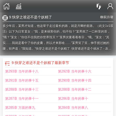
9.快穿之谁还不是个妖精了
柳辰沂
/著
多少年后，某男才知道，他这辈子走过最长的路，就是月卿的套路。（此文1v1双
洁）以下为日常某女：“我，是来祸害你的，怕不怕？”某男抿了一口杯里的茶，
“哦？”某女：“你信不信我把你世界毁灭？”某男伏案看着卷宗，“哦。”某女：“其
实……我就是看中了你的皮囊，所以才来那啥……”某男笑了笑，伸手揽过她的
腰，轻声道：“我知道。”
快穿之谁还不是个妖精了
快穿谁还不是个祸水了 - 农
夫...
快穿谁还不是个妖精了免费
快穿之谁还不是个大佬了
快穿之谁还不是个妖
精了免费阅读全文
快穿之谁还不是个妖精了免费阅读
快穿之谁还不是个妖精了
9.快穿之谁还不是个妖精了
最新章节
是he吗
快穿之谁还不是个妖精了完整版免费阅读
快穿谁还不是个妖精了免费阅
第293章 当年的事十八
第292章 当年的事十六
读
快穿谁还不是个祸水了TXT
快穿之谁还不是个宝宝了
快穿之谁还不是个妖精
吗?
快穿之谁还不是个东西呢
快穿之谁还不是个妖精了?
快穿谁还不是个祸水了
第291章 当年的事十五
第290章 当年的事十四
尤窈
快穿谁还不是个妖精
快穿之谁还不是个妖精了免费阅读最新
9.快穿之谁还
不是个妖精了
快穿之谁还不是个祸水了
快穿之谁还不是个妖精了结局免费阅
第289章 当年的事十三
第288章 当年的事十二
读
快穿谁还不是个祸水了 柳辰沂
快穿谁还不是一个妖精了
第287章 当年的事十一
第286章 当年的事十
第285章 方面的事九
第284章 当年的事八