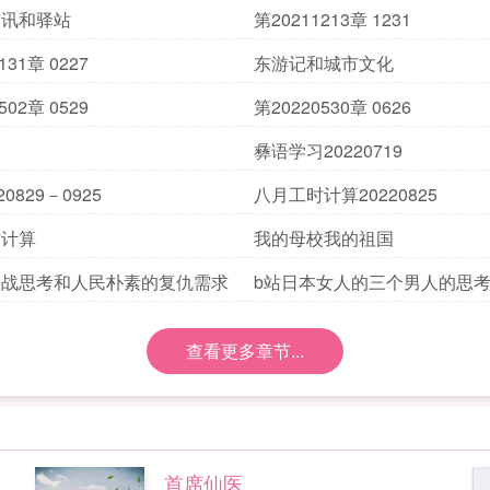
简讯和驿站
第20211213章 1231
131章 0227
东游记和城市文化
502章 0529
第20220530章 0626
彝语学习20220719
0829－0925
八月工时计算20220825
时计算
我的母校我的祖国
反战思考和人民朴素的复仇需求
b站日本女人的三个男人的思
问题
查看更多章节...
首席仙医