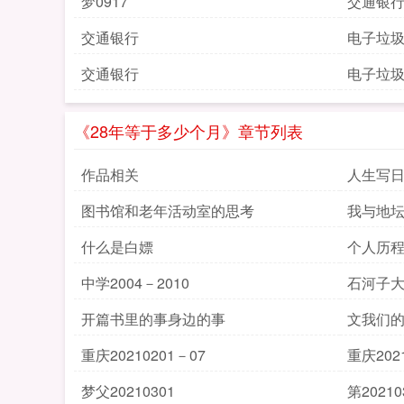
梦0917
交通银
交通银行
电子垃
交通银行
电子垃
《28年等于多少个月》章节列表
作品相关
人生写
图书馆和老年活动室的思考
我与地
什么是白嫖
个人历
中学2004－2010
石河子大学
开篇书里的事身边的事
文我们
重庆20210201－07
重庆202
梦父20210301
第20210