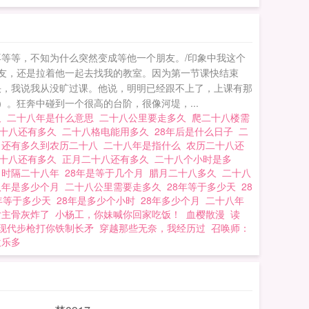
等等，不知为什么突然变成等他一个朋友。/印象中我这个
朋友，还是拉着他一起去找我的教室。因为第一节课快结束
快，我说我从没旷过课。他说，明明已经跟不上了，上课有那
。狂奔中碰到一个很高的台阶，很像河堤，...
久
二十八年是什么意思
二十八公里要走多久
爬二十八楼需
二十八还有多久
二十八格电能用多久
28年后是什么日子
二
久
还有多久到农历二十八
二十八年是指什么
农历二十八还
十八还有多久
正月二十八还有多久
二十八个小时是多
么
时隔二十八年
28年是等于几个月
腊月二十八多久
二十八
八年是多少个月
二十八公里需要走多久
28年等于多少天
28
年等于多少天
28年是多少个小时
28年多少个月
二十八年
女主骨灰炸了
小杨工，你妹喊你回家吃饭！
血樱散漫
读
现代步枪打你铁制长矛
穿越那些无奈，我经历过
召唤师：
欢乐多