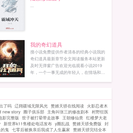
...
我的奇幻道具
搜小说免费提供作者清各的经典小说我的
奇幻道具最新章节全文阅读服务本站更新
及时无弹窗广告欢迎光临观看小说2019
年，一个一事无成的年轻人，在情场和职
场都失忆的时候，由于一场意外回到了
2010年，回去后的主角大脑被开发到百分
之百，聪明过人，此外还得到一张余额正
无穷银行卡，从而改变自己的命运。...
出了吗
辽阔疆域无限风光
赘婿天骄在线阅读
火影忍者木
ew story
圈子俱乐部
主角叫张三的修改剧本
村野狂医
电影完整版
世子被打晕带走故事
王朝修仙类
红楼梦大老
y
新世界k11售楼处电话发布
y圈乱战
赘婿天骄免费版
封
里的鬼
七零后被换亲后我成了人生赢家
赘婿天骄完结全本