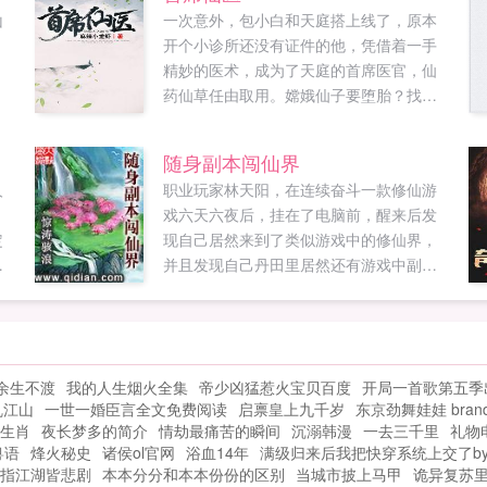
山
一次意外，包小白和天庭搭上线了，原本
，
开个小诊所还没有证件的他，凭借着一手
.
精妙的医术，成为了天庭的首席医官，仙
药仙草任由取用。嫦娥仙子要堕胎？找我
就对了。赤脚大仙，你有脚气，我这有皮
炎平一瓶。哎，七仙女别跑啊，我这有美
随身副本闯仙界
容养颜的配方...
人
职业玩家林天阳，在连续奋斗一款修仙游
戏六天六夜后，挂在了电脑前，醒来后发
定
现自己居然来到了类似游戏中的修仙界，
限
并且发现自己丹田里居然还有游戏中副本
多
通天塔，看林天阳如何带着副本玩转修仙
血
界！...
在
，
余生不渡
我的人生烟火全集
帝少凶猛惹火宝贝百度
开局一首歌第五季
乱江山
一世一婚臣言全文免费阅读
启禀皇上九千岁
东京劲舞娃娃 brand n
常
生肖
夜长梦多的简介
情劫最痛苦的瞬间
沉溺韩漫
一去三千里
礼物
下
粤语
烽火秘史
诸侯ol官网
浴血14年
满级归来后我把快穿系统上交了b
分
指江湖皆悲剧
本本分分和本本份份的区别
当城市披上马甲
诡异复苏