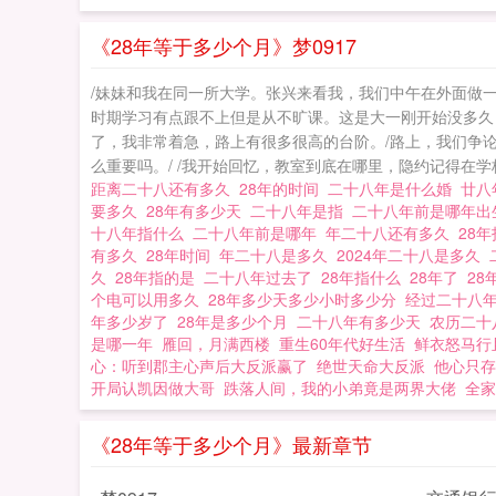
《28年等于多少个月》梦0917
/妹妹和我在同一所大学。张兴来看我，我们中午在外面做
时期学习有点跟不上但是从不旷课。这是大一刚开始没多久
了，我非常着急，路上有很多很高的台阶。/路上，我们争
么重要吗。/ /我开始回忆，教室到底在哪里，隐约记得在
距离二十八还有多久
28年的时间
二十八年是什么婚
廿八
要多久
28年有多少天
二十八年是指
二十八年前是哪年
十八年指什么
二十八年前是哪年
年二十八还有多久
28
有多久
28年时间
年二十八是多久
2024年二十八是多久
久
28年指的是
二十八年过去了
28年指什么
28年了
2
个电可以用多久
28年多少天多少小时多少分
经过二十八
年多少岁了
28年是多少个月
二十八年有多少天
农历二十
是哪一年
雁回，月满西楼
重生60年代好生活
鲜衣怒马行
心：听到郡主心声后大反派赢了
绝世天命大反派
他心只存
开局认凯因做大哥
跌落人间，我的小弟竟是两界大佬
全家
《28年等于多少个月》最新章节