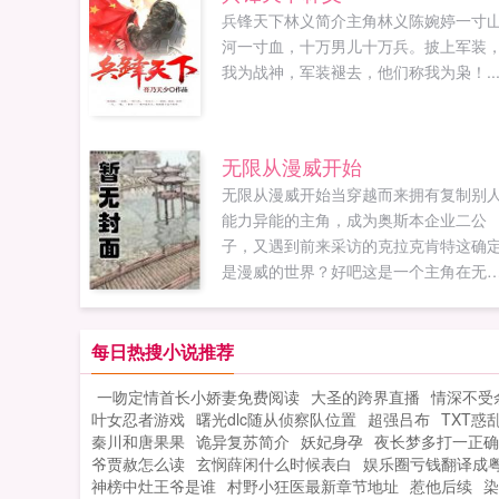
兵锋天下林义简介主角林义陈婉婷一寸
河一寸血，十万男儿十万兵。披上军装
我为战神，军装褪去，他们称我为枭！..
无限从漫威开始
无限从漫威开始当穿越而来拥有复制别
能力异能的主角，成为奥斯本企业二公
子，又遇到前来采访的克拉克肯特这确
是漫威的世界？好吧这是一个主角在无
世界潇洒的故事，看多了拼命求生，看
了挣扎变强，感受多了那种类似正版热
的无限流，来享受下如同穿着沙滩裤躺
每日热搜小说推荐
夏威夷海滩看比基尼的快感吧主角语录
一吻定情首长小娇妻免费阅读
大圣的跨界直播
情深不受
人生最大的追求就是享受，不是物质享
叶女忍者游戏
曙光dlc随从侦察队位置
超强吕布
TXT惑
受，就是精神享受，当然，选后者的通
秦川和唐果果
诡异复苏简介
妖妃身孕
夜长梦多打一正确
都有点强迫症写本书的时候作者节操无
爷贾赦怎么读
玄悯薛闲什么时候表白
娱乐圈亏钱翻译成
限如果您喜欢无限从漫威开始，别忘记
神榜中灶王爷是谁
村野小狂医最新章节地址
惹他后续
染