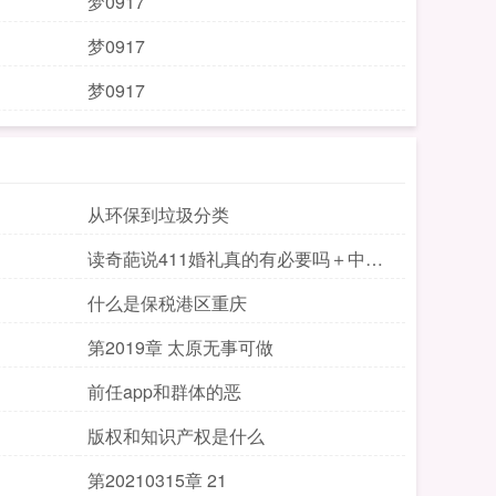
梦0917
梦0917
梦0917
从环保到垃圾分类
读奇葩说411婚礼真的有必要吗＋中二
病
什么是保税港区重庆
第2019章 太原无事可做
前任app和群体的恶
版权和知识产权是什么
第20210315章 21