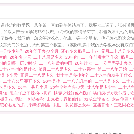
一道很难的数学题，从午饭一直做到午休结束了。我要去上课了，张兴说再
，所以大部分同学我都不认识。/ /张兴的事情结束了，我也没看到他的
论了好多，我问他，怎么等这么久。他说，等一个朋友。他问怎么跑这么
学校东大门的北边，大约第三个教室，（实际现实中我的大学根本没有东门）
年是多少年?
28年等于多少个月
还有多久腊月二十八
元月二十八是多
出生的
28年多少天
二十八周是多久
28年的
二十年前发生了什么
腊月
年指的是哪一历史时期
二十八年后的中国
28年过去
二十公里需要走多
二十八年指的是什么
腊月二十八是多久
二十八那年
第二十八年开始
二
8年是多少天
正月二十八是多久
廿十年是多少年?
二十八年前发生了什
年
二十八公里要开多久
28年是指
二十八几几年的
二十八是多久
二十
八是多久
28年一共几个月
28年全年有多少天
廿八年是多少年
二十八
且知
班主任成了我的小舅妈
快穿之我好像有Buff
满门疯批读我心后，
栀子花
我以一剑起春秋
去支教，竟把他们打造成全球名地
女身争霸：
读心被迫吃瓜，我喝奶躺赢
末世：队员都是女神
直播算命：三教同心