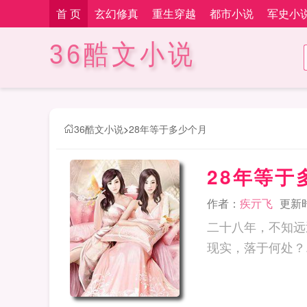
首 页
玄幻修真
重生穿越
都市小说
军史小
36酷文小说
36酷文小说
>
28年等于多少个月
28年等于
作者：
疾亓飞
更新时间
二十八年，不知远