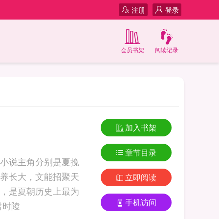
注册
登录
会员书架
阅读记录
加入书架
章节目录
小说主角分别是夏挽
养长大，文能招聚天
立即阅读
，是夏朝历史上最为
手机访问
身处千年以后。 夏挽沅君时陵