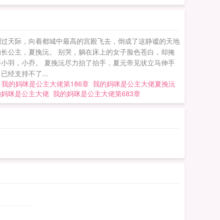
划过天际，向着都城中最高的宫殿飞去，倒成了这静谧的天地
长公主，夏挽沅。 别哭，躺在床上的女子脸色苍白，却掩
小羽，小乔。 夏挽沅尽力抬了抬手，夏元帝见状立马伸手
经支持不了...
t
我的妈咪是公主大佬第186章
我的妈咪是公主大佬夏挽沅
的妈咪是公主大佬
我的妈咪是公主大佬第683章