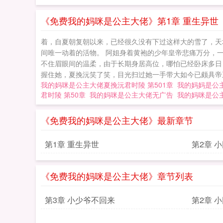
《免费我的妈咪是公主大佬》第1章 重生异世
着，自夏朝复朝以来，已经很久没有下过这样大的雪了，天
间唯一动着的活物。 阿姐身着黄袍的少年皇帝悲痛万分，
不住眉眼间的温柔，由于长期身居高位，哪怕已经卧床多日
握住她，夏挽沅笑了笑，目光扫过她一手带大如今已颇具帝王
我的妈咪是公主大佬夏挽沅君时陵 第501章
我的妈妈是公
君时陵 第50章
我的妈咪是公主大佬无广告
我的妈咪是公
《免费我的妈咪是公主大佬》最新章节
第1章 重生异世
第2章 
《免费我的妈咪是公主大佬》章节列表
第3章 小少爷不回来
第2章 