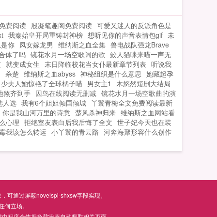
免费阅读
殷凝笔趣阁免费阅读
可爱又迷人的反派角色是
t
我秦始皇开局重铸封神榜
想听见你的声音表情包gif
未
总是你
凤女嫁龙男
维纳斯之血全集
兽电战队强龙Brave
合体了吗
镜花水月一场空歌词的歌
鲛人猫咪来喵一声无
友
就变成女生
末日降临校花当女仆最新章节列表
听说我
狗
杀楚
维纳斯之血abyss
神秘组织是什么意思
她藏起孕
少夫人她惊艳了全球橘子喵
男女主1
木悠然短剧大结局
地煞齐到手
囚鸟在线阅读无删减
镜花水月一场空歌曲的演
选人选
我有6个姐姐倾国倾城
丫鬟青梅全文免费阅读最新
你是我山河万里的诗意
楚风杀神归来
维纳斯之血网站看
么心理
拒绝室友表白后我后悔了全文
世子妃今天也在装
霉我该怎么转运
小丫鬟的青云路
河奔海聚形容什么创作
屏蔽novelspi-shxsw字段实现。
任何立场。
爬虫程序会依据负载状态自动爬取相关页面。