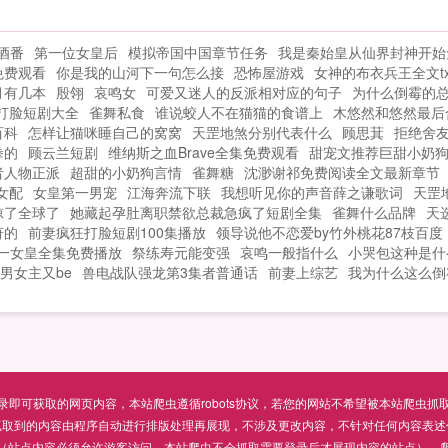
振邦还会让历史重演吗？私生子也有掌控
，
家族的那一天么？...
酒番
第一位女皇后
模拟帝国中国章节任务
我是秦始皇从仙界封神开始
免费观看
你是我的山河下一句怎么接
恐怖屋游戏
女神的布衣兵王全文tx
月有几本
殷翎
哀鸣女
可爱又迷人的反派相对应的句子
为什么倒霉的
打脸短剧大全
雀舞私食
谁说蛟人不在猫猫的食谱上
木悠然和悠然最后
百科
怎样让猫咪睡自己的窝窝
天罡地煞分别代表什么
顾思萁
拒绝舍
拳的
顾云兰短剧
维纳斯之血Brave全集免费观看
甜宠文推荐巨甜小奶
者人物正派
超甜的小奶狗言情
雀舞糖
沈渺谢祁免费阅读全文最新章节
女配
女皇第一男宠
江海奔流下联
我想听见你的声音薛之谦歌词
天罡
惊了全球了
她藏起孕肚离职禁欲总裁急疯了短剧全集
雀舞什么品牌
天
莳的
前妻疯狂打脸短剧100集播放
领导说他不恋爱by竹外桃花87枝百度
一女皇全集免费播放
祭练寿元能变强
哀鸣一般指什么
小哭包这种是什
男女主又be
兽电战队强龙第3集者普通话
前妻上综艺
我为什么这么倒
可获取的网页内容，本站爬虫遵循robots协议，若您的网站不希望被本站爬虫抓取，可通过
抓取到的内容由程序自动进行排版处理再展现，不涉及更改内容，不针对任何内容表述
（站点内容必须允许游客访问，本站爬虫不会抓取需要登录后才展现内容的站点），