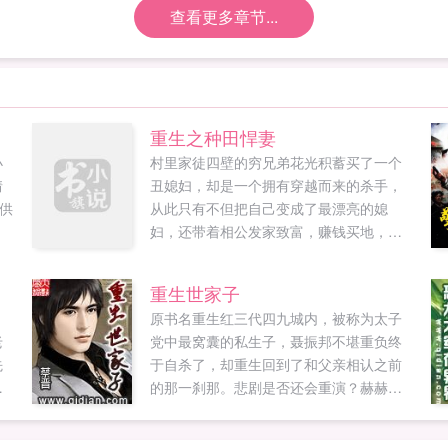
查看更多章节...
重生之种田悍妻
小
村里家徒四壁的穷兄弟花光积蓄买了一个
情
丑媳妇，却是一个拥有穿越而来的杀手，
供
从此只有不但把自己变成了最漂亮的媳
妇，还带着相公发家致富，赚钱买地，成
为豪绅。...
重生世家子
，
原书名重生红三代四九城内，被称为太子
老
党中最窝囊的私生子，聂振邦不堪重负终
先
于自杀了，却重生回到了和父亲相认之前
厉
的那一刹那。悲剧是否还会重演？赫赫有
相
名的红三代还能在四九城成为无人不知无
假
人不晓的存在么？家道中落，这一世，聂