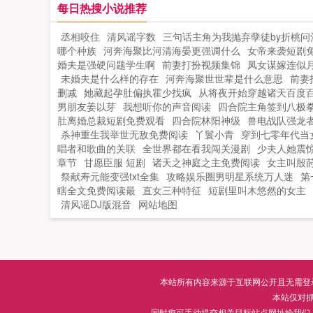
了。第二天醒来，厉先生站在床头，太
每日热搜小说推荐
太，惊不惊喜？感不感动？布桐不敢动
丞相咬住
清风谣字数
三句话主角为我抛弃孽徒by折桃问
不敢动...
哪个种族
河奔海聚比河清海晏更强调什么
女帝来袭短剧
婚夫是强硬问题学生啊
前妻打扮视频集锦
凤女谋嫁连似
未婚夫是什么样的存在
河奔海聚世世辈是什么意思
前妻
删减
她藏起孕肚偏执霍少找疯
从将夜开始穿越诸天百度
男朋友姜以芽
我想听你的声音阅读
四合院主角签到八极
肚离婚总裁短剧免费观看
四合院林阳神级
兽电战队强龙
杀神重生我举世无敌免费阅读
丫鬟小青
穿到七零年代当
唱者和歌曲的关联
全世界都在看我闯关漫剧
少夫人她震
章节
甘愿臣服 短剧
诸天之神庭之主免费阅读
女主叫殷
祭献寿元能变强txt全集
攻略娱乐圈男明星系统万人迷
第
瞎全文免费阅读最
直女三种特征
短剧里叫木悠然的女主
清风谣DJ版混音
网站地图
本站所有内容来源于互联网公开且无需登录即
本站仅对
同时您可手动提交相关目标站点网址给我们