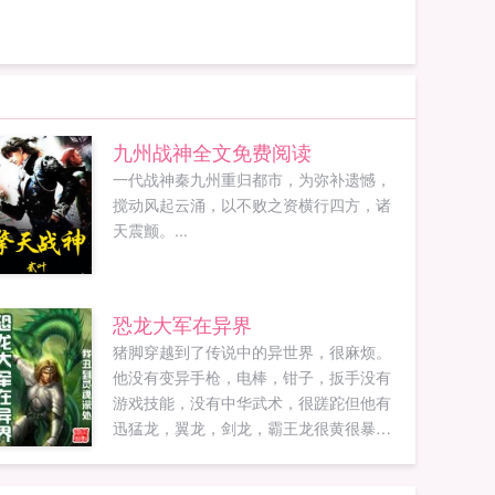
九州战神全文免费阅读
一代战神秦九州重归都市，为弥补遗憾，
搅动风起云涌，以不败之资横行四方，诸
天震颤。...
恐龙大军在异界
猪脚穿越到了传说中的异世界，很麻烦。
他没有变异手枪，电棒，钳子，扳手没有
游戏技能，没有中华武术，很蹉跎但他有
迅猛龙，翼龙，剑龙，霸王龙很黄很暴
力！ps本故事纯属虚构，请务对号入座...