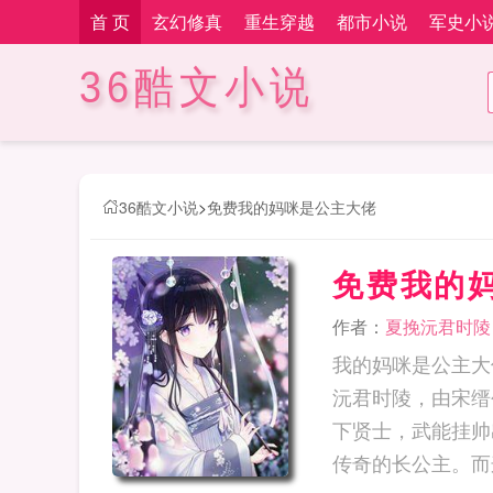
首 页
玄幻修真
重生穿越
都市小说
军史小
36酷文小说
36酷文小说
>
免费我的妈咪是公主大佬
免费我的
作者：
夏挽沅君时陵
我的妈咪是公主大
沅君时陵，由宋缙
下贤士，武能挂帅