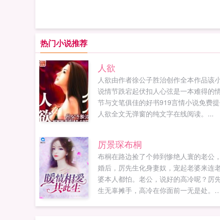
热门小说推荐
人欲
人欲由作者徐公子胜治创作全本作品该
说情节跌宕起伏扣人心弦是一本难得的
节与文笔俱佳的好书919言情小说免费提
人欲全文无弹窗的纯文字在线阅读。...
厉景琛布桐
布桐在路边捡了个帅到惨绝人寰的老公
婚后，厉先生化身妻奴，宠起老婆来连
婆本人都怕。老公，说好的高冷呢？厉
生无辜摊手，高冷在你面前一无是处。
先生要出差一个月，布桐假装闷闷不乐
送，转身就开香槟庆祝，终于可以放大