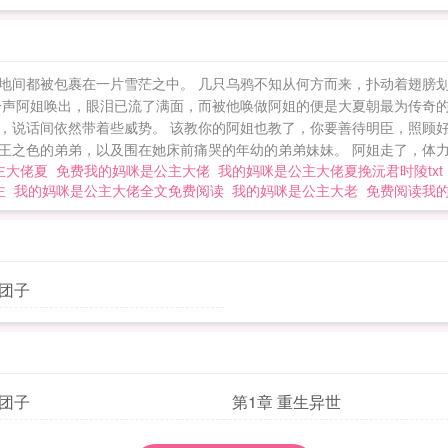
地间都被包裹在一片雪茫之中。 几只乌鸦不知从何方而来，扑动着翅膀
一声阿姐唤出，眼泪已流了满面，而被他唤做阿姐的便是大夏朝最为传奇的
，说话间依然带着些威势。 该教你的阿姐也教了，你要善待明臣，照顾好
之色的弟弟，以及围在她床前痛哭的年幼的弟弟妹妹。 阿姐走了，体力已
主大佬夏
免费我的妈咪是公主大佬
我的妈咪是公主大佬夏挽沅君时陵tx
主
我的妈咪是公主大佬全文免费阅读
我的妈咪是公主大老
免费阅读我
小团子
小团子
第1章 重生异世