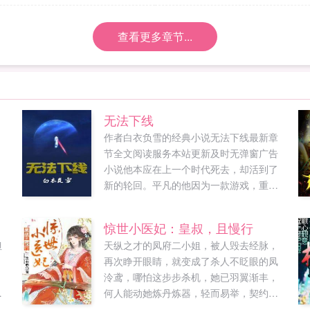
查看更多章节...
无法下线
作者白衣负雪的经典小说无法下线最新章
节全文阅读服务本站更新及时无弹窗广告
小说他本应在上一个时代死去，却活到了
新的轮回。平凡的他因为一款游戏，重新
走上了父辈的路，也肩负起曾经无法想象
的巨大责任。这条九死一生的路，他能否
惊世小医妃：皇叔，且慢行
走到尽头？...
但
天纵之才的凤府二小姐，被人毁去经脉，
？
再次睁开眼睛，就变成了杀人不眨眼的凤
泠鸢，哪怕这步步杀机，她已羽翼渐丰，
虎
何人能动她炼丹炼器，轻而易举，契约召
心
唤，手到擒来，她倒要看看，这天地，还