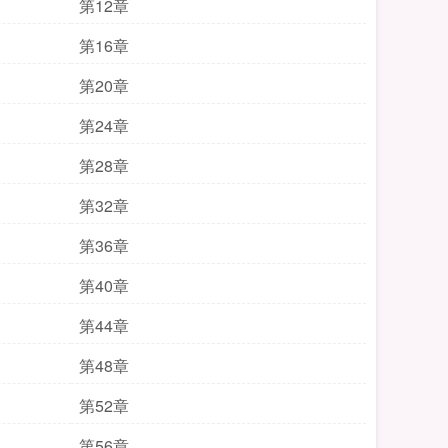
第12章
第16章
第20章
第24章
第28章
第32章
第36章
第40章
第44章
第48章
第52章
第56章