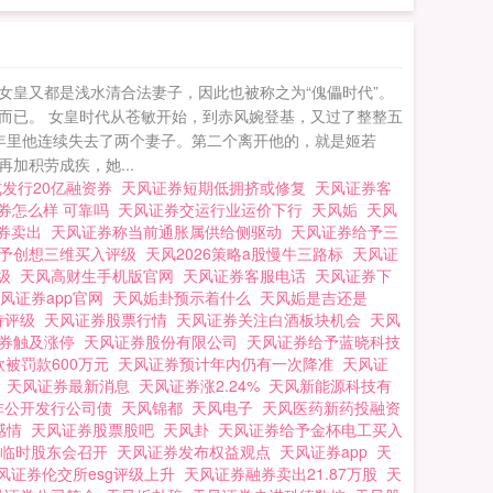
女皇又都是浅水清合法妻子，因此也被称之为“傀儡时代”。
而已。 女皇时代从苍敏开始，到赤风婉登基，又过了整整五
年里他连续失去了两个妻子。第二个离开他的，就是姬若
积劳成疾，她...
成发行20亿融资券
天风证券短期低拥挤或修复
天风证券客
券怎么样 可靠吗
天风证券交运行业运价下行
天风姤
天风
融券卖出
天风证券称当前通胀属供给侧驱动
天风证券给予三
首予创想三维买入评级
天风2026策略a股慢牛三路标
天风证
评级
天风高财生手机版官网
天风证券客服电话
天风证券下
风证券app官网
天风姤卦预示着什么
天风姤是吉还是
持评级
天风证券股票行情
天风证券关注白酒板块机会
天风
证券触及涨停
天风证券股份有限公司
天风证券给予蓝晓科技
欣被罚款600万元
天风证券预计年内仍有一次降准
天风证
吧
天风证券最新消息
天风证券涨2.24%
天风新能源科技有
非公开发行公司债
天风锦都
天风电子
天风医药新药投融资
感情
天风证券股票股吧
天风卦
天风证券给予金杯电工买入
次临时股东会召开
天风证券发布权益观点
天风证券app
天
风证券伦交所esg评级上升
天风证券融券卖出21.87万股
天