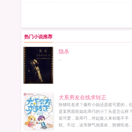
热门小说推荐
隐杀
...
犬系男友在线求转正
扮猪吃老虎？爆炸小姐还是挺可爱的，
是某男面前如此乖巧的小丫头是怎么样
装可爱，装乖巧，对起敌人来却毫不手
软。不过，这等脾气他喜欢，扮猪吃老
没关系，有的是底气。t总是忍不住对她