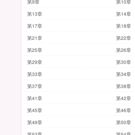
第9章
第10章
第13章
第14章
第17章
第18章
第21章
第22章
第25章
第26章
第29章
第30章
第33章
第34章
第37章
第38章
第41章
第42章
第45章
第46章
第49章
第50章
第53章
第54章