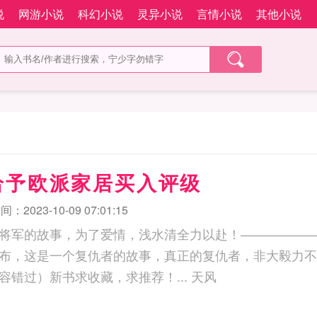
说
网游小说
科幻小说
灵异小说
言情小说
其他小说
给予欧派家居买入评级
：2023-10-09 07:01:15
将军的故事，为了爱情，浅水清全力以赴！——————
布，这是一个复仇者的故事，真正的复仇者，非大毅力不
智斗烧脑题材，不容错过）新书求收藏，求推荐！... 天风