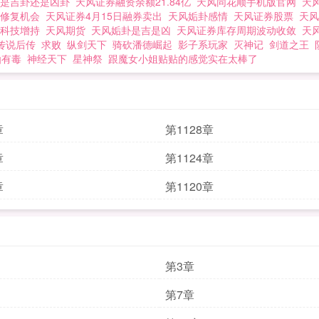
卦是吉卦还是凶卦
天风证券融资余额21.84亿
天风同花顺手机版官网
天
块修复机会
天风证券4月15日融券卖出
天风姤卦感情
天风证券股票
天
库科技增持
天风期货
天风姤卦是吉是凶
天风证券库存周期波动收敛
天
传说后传
求败
纵剑天下
骑砍潘德崛起
影子系玩家
灭神记
剑道之王
仙有毒
神经天下
星神祭
跟魔女小姐贴贴的感觉实在太棒了
章
第1128章
章
第1124章
章
第1120章
第3章
第7章