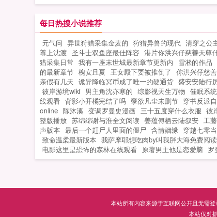
软，重话也舍不得说。可是她身上的秘
好像越来越多，他越来越看不透了。他
每日热搜小说推荐
她的忠犬，她是他的心头肉。只是两人
元气问
异世狩猎采集金麦的
狩猎异兽的现代
清穿之公
牵绊是否能够如他所想的那样长久呢？
尊上沈渡
圣斗士双鱼座最佳阵容
港片你洪兴仔慈善天尊
开收起...
猎采集日常
我有一座末世城最新章节更新内
雪淞的作品
的最新章节
槐安且夏
王女殿下要被推倒了
你洪兴仔慈善
亲假有几天
诡异降临冥币成了唯一的硬通货
盛安安陆行
彼岸游境wiki
男主角沈亦寒的
综影视天生万物
催眠系统
线观看
背影小开橘完结了吗
孽欲凡尘未删节
穿书反派自
online
陈沐溪
变调罗曼史漫画
三十五度穿什么衣服
彼
整版播放
苏绵绵谢与淮全文阅读
姜蕴傅栖云陆叙安
工藤
声版本
最后一个赶尸人里面的僵尸
含情姻缘
穿越七零当
致命温柔最新版本
我萨摩耶想吃肉by叫我胖大海免费阅
电影这里是恐怖的森林在线观看
原著男主他是恋爱脑
罗
本站所有内容来源于互联网公开且无需登录即
本站仅对