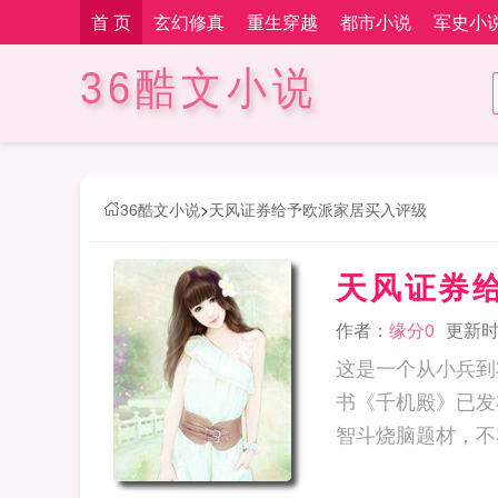
首 页
玄幻修真
重生穿越
都市小说
军史小
36酷文小说
36酷文小说
>
天风证券给予欧派家居买入评级
天风证券
作者：
缘分0
更新时间
这是一个从小兵到
书《千机殿》已发