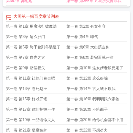
第367章 葬迟迟
第一卷 第365章 凡我所失皆非我所
有
大周第一婿百度
章节列表
第一卷 第1章 用魔法打败魔法
第一卷 第2章 有女有容
第一卷 第3章 这么邪门
第一卷 第4章 晦气
第一卷 第5章 终于轮到爷装逼了
第一卷 第6章 大出殡走你
第一卷 第7章 血光之灾
第一卷 第8章 装完逼就开溜
第一卷 第9章 赔偿损失
第一卷 第10章 这女婿老娘要定了
第一卷 第11章 让他们卷去吧
第一卷 第12章 这么好骗
第一卷 第13章 卷死赵应
第一卷 第14章 古人诚不欺我
第一卷 第15章 好戏开场
第一卷 第16章 我明明跟六家签了
婚契
第一卷 第17章 你们把握不住
第一卷 第18章 不给面子
第一卷 第19章 一品诰命夫人
第一卷 第20章 给你机会都不中用
第一卷 第21章 极度嫉妒
第一卷 第22章 不想努力