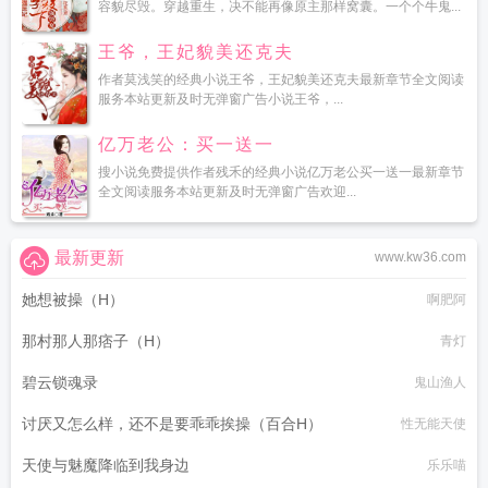
容貌尽毁。穿越重生，决不能再像原主那样窝囊。一个个牛鬼...
王爷，王妃貌美还克夫
作者莫浅笑的经典小说王爷，王妃貌美还克夫最新章节全文阅读
服务本站更新及时无弹窗广告小说王爷，...
亿万老公：买一送一
搜小说免费提供作者残禾的经典小说亿万老公买一送一最新章节
全文阅读服务本站更新及时无弹窗广告欢迎...
最新更新
www.kw36.com
她想被操（H）
啊肥阿
那村那人那痞子（H）
青灯
碧云锁魂录
鬼山渔人
讨厌又怎么样，还不是要乖乖挨操（百合H）
性无能天使
天使与魅魔降临到我身边
乐乐喵