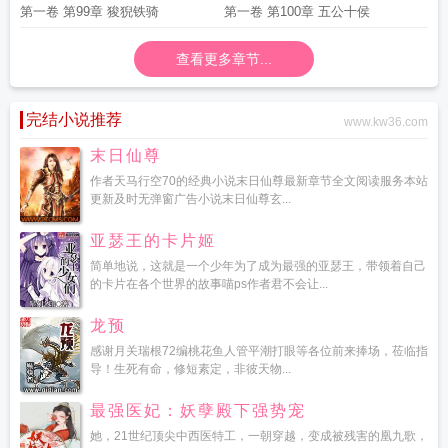
第一卷 第99章 狻猊铁骑
第一卷 第100章 五公十侯
查看更多章节...
完结小说推荐
www.kw36.com
末日仙尊
作者天马行空70的经典小说末日仙尊最新章节全文阅读服务本站
更新及时无弹窗广告小说末日仙尊玄...
亚瑟王的卡片姬
简单地说，这就是一个少年为了成为最强的亚瑟王，带领着自己
的卡片在各个世界的故事喵ps作者君不会让...
龙预
感谢月关瑞根72编桃花鱼人管平潮打眼等各位前来捧场，莅临指
导！生死有命，修短素定，非彼天物...
最强医妃：妖孽殿下强势宠
她，21世纪顶尖中西医特工，一朝穿越，变成被残害的凰九歌，