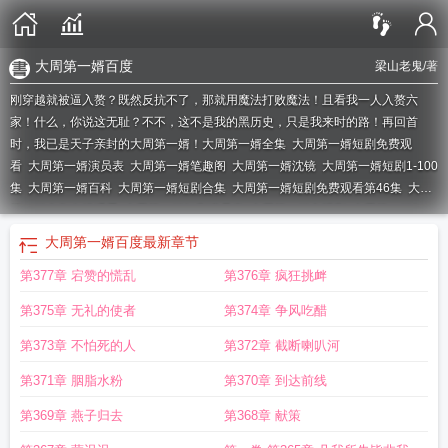
大周第一婿百度
梁山老鬼
/著
刚穿越就被逼入赘？既然反抗不了，那就用魔法打败魔法！且看我一人入赘六
家！什么，你说这无耻？不不，这不是我的黑历史，只是我来时的路！再回首
时，我已是天子亲封的大周第一婿！
大周第一婿全集
大周第一婿短剧免费观
看
大周第一婿演员表
大周第一婿笔趣阁
大周第一婿沈镜
大周第一婿短剧1-100
集
大周第一婿百科
大周第一婿短剧合集
大周第一婿短剧免费观看第46集
大周
第一婿全集在线观看
大周第一婿短剧演员表
大周第一婿电视剧
大周第一婿1-
100集免费观看
大周第一婿短剧在线观看短剧
大周第一婿短剧全集免费观看
大
大周第一婿百度
最新章节
周第一婿沈镜苏
大周第一婿第二季出了吗
大周第一婿 梁山老鬼
大周第一婿1-
第377章 宕赞的慌乱
第376章 疯狂挑衅
100集免费
大周第一婿 短剧
大周第一婿TXT
大周第一婿短剧
大周第一婿马瑞
泽最新章节更新
大周第一婿全文免费阅读
大周第一婿短剧在线观看
大周第一婿
第375章 无礼的使者
第374章 争风吃醋
虾仁
大周第一婿地图
大周第一婿结局
大周第一婿百度
大周第一婿txt八零电子
书
大周第一婿 迟迟
大周第一厨
大周第一婿免费观看全集高清
大周第一婿梁山
第373章 不怕死的人
第372章 截断喇叭河
老鬼
第371章 胭脂水粉
第370章 到达前线
第369章 燕子归去
第368章 献策