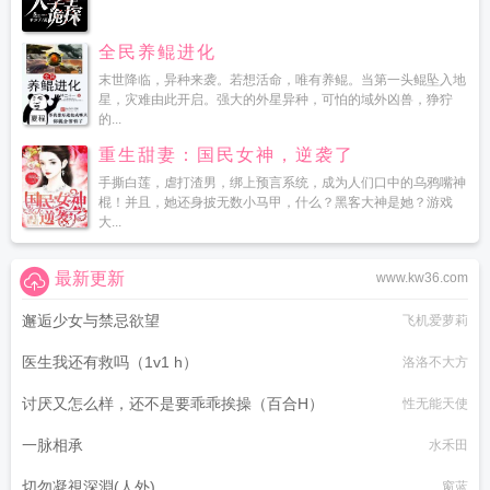
全民养鲲进化
末世降临，异种来袭。若想活命，唯有养鲲。当第一头鲲坠入地
星，灾难由此开启。强大的外星异种，可怕的域外凶兽，狰狞
的...
重生甜妻：国民女神，逆袭了
手撕白莲，虐打渣男，绑上预言系统，成为人们口中的乌鸦嘴神
棍！并且，她还身披无数小马甲，什么？黑客大神是她？游戏
大...
最新更新
www.kw36.com
邂逅少女与禁忌欲望
飞机爱萝莉
医生我还有救吗（1v1 h）
洛洛不大方
讨厌又怎么样，还不是要乖乖挨操（百合H）
性无能天使
一脉相承
水禾田
切勿凝視深淵(人外)
窗蓝