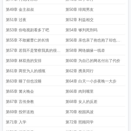
第49章 金主叔叔
第50章 绯闻男友
第51章 过夜
第52章 利益相交
第53章 你电视剧看多了吧
第54章 够判死刑吗
第55章 不敢赌曹仁的长情
第56章 亲也亲了抱也抱了却也分
手了
第57章 若我不是警察我真的很想
第58章 网络姻缘一线牵
报警
第59章 林双燕的安排
第60章 为自己的网名付出了代价
第61章 两世为人的感慨
第62章 携美同行
第63章 睡了但也没睡
第64章 白天一小步夜晚一大步
第65章 篝火晚会
第66章 肉到嘴里
第67章 言传身教
第68章 女人的反差
第69章 投怀送抱
第70章 校园风波
第71章 入学
第72章 照顾同学