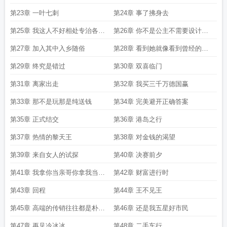
困其一生
第23章 一叶七刺
第24章 事了拂身去
第25章 我这人不好相处专治各种
第26章 你不是公主不需要设计那
不服
么情节
第27章 加入其中入乡随俗
第28章 看到她就像看到曾经的自
己
第29章 终究是错过
第30章 双喜临门
第31章 离家出走
第32章 我买三千万德国赢
第33章 那不是玩那是纯送钱
第34章 完美避开正确答案
第35章 正式结交
第36章 港岛之行
第37章 热情的黎天王
第38章 对金钱的渴望
第39章 来自女人的试探
第40章 决赛前夕
第41章 我拿你当亲哥你拿我当表
第42章 财富进行时
弟
第43章 回程
第44章 王不见王
第45章 高端的传销往往都是朴素
第46章 还是我五星好市民
的方式
第47章 再见冷冰冰
第48章 二手车行