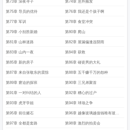
第73章 深夜寻子
第74章 意外频发
第75章 导员的优待
第76章 我还是个孩子啊
第77章 军训
第78章 食堂冲突
第79章 小别胜新婚
第80章 爬山
第81章 山林迷路
第82章 屋漏偏逢连阴雨
第83章 山内一夜
第84章 获救
第85章 新的房子
第86章 碰瓷男的大礼
第87章 来自张敬东的震惊
第88章 五千赚千万的怨种
第89章 窘迫的探班
第90章 三兄弟聚首
第91章 一对纠结的人
第92章 糟心的过户
第93章 虎牙学姐
第94章 球场之争
第95章 前往赌石
第96章 越像玻璃越值钱唯有玻璃
不值钱
第97章 全都是套路
第98章 激烈的拍卖会