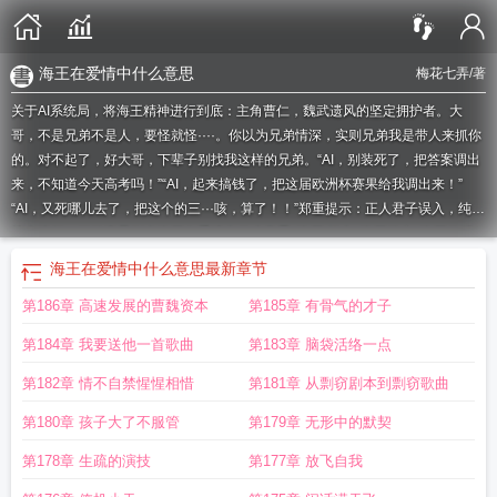
海王在爱情中什么意思
梅花七弄
/著
关于AI系统局，将海王精神进行到底：主角曹仁，魏武遗风的坚定拥护者。大
哥，不是兄弟不是人，要怪就怪····。你以为兄弟情深，实则兄弟我是带人来抓你
的。对不起了，好大哥，下辈子别找我这样的兄弟。“AI，别装死了，把答案调出
来，不知道今天高考吗！”“AI，起来搞钱了，把这届欧洲杯赛果给我调出来！”
“AI，又死哪儿去了，把这个的三···咳，算了！！”郑重提示：正人君子误入，纯爱
战士绕行，钢铁直男别点
海王在爱情中什么意思
海王 能力
海王核心
海王的精
力
海王精神语录
海王cp
海王的精神
海王要素
海王行为
海王言论
海王恋爱的
海王在爱情中什么意思
最新章节
最高境界
海王的概念
海王的爱情是什么意思
海王爱情是什么意思
海王心理
海
第186章 高速发展的曹魏资本
第185章 有骨气的才子
王精髓
海王ac
海王概念
海王概念设计
海王精神是什么意思
海王 约
海王
cs
海王精是什么意思
海王实锤
海王内心
海王讲解
海王精神是什么
第184章 我要送他一首歌曲
第183章 脑袋活络一点
第182章 情不自禁惺惺相惜
第181章 从剽窃剧本到剽窃歌曲
第180章 孩子大了不服管
第179章 无形中的默契
第178章 生疏的演技
第177章 放飞自我