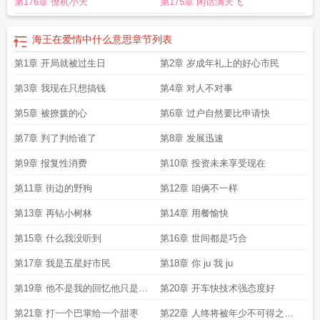
第176章 僚机小天
第175章 闲话满天飞
海王在爱情中什么意思
章节列表
第1章 开局就被过生日
第2章 岁成年礼上的好心市民
第3章 我现在只想搞钱
第4章 对人不对事
第5章 被撩拨的心
第6章 过户自然要比申请快
第7章 判了判给谁了
第8章 发展迅速
第9章 报复性消费
第10章 投资未来享受现在
第11章 街边的野狗
第12章 咱俩不一样
第13章 再钻小树林
第14章 用餐愉快
第15章 什么我没听到
第16章 世间都是巧合
第17章 我是五星好市民
第18章 你 ju 我 ju
第19章 他不是我的回忆他只是我
第20章 开车快技术强态度好
的伤疤
第21章 打一个巴掌给一个甜枣
第22章 人终将被年少不可得之物