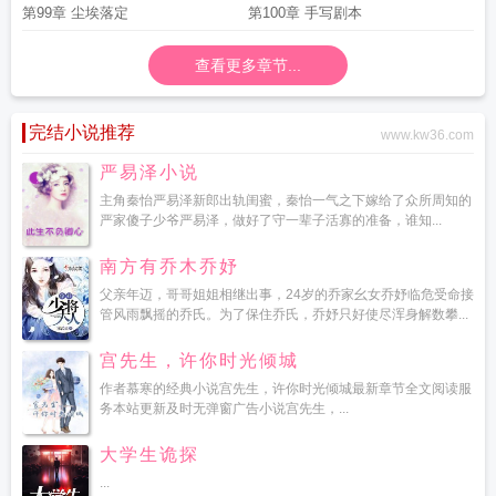
第99章 尘埃落定
第100章 手写剧本
查看更多章节...
完结小说推荐
www.kw36.com
严易泽小说
主角秦怡严易泽新郎出轨闺蜜，秦怡一气之下嫁给了众所周知的
严家傻子少爷严易泽，做好了守一辈子活寡的准备，谁知...
南方有乔木乔妤
父亲年迈，哥哥姐姐相继出事，24岁的乔家幺女乔妤临危受命接
管风雨飘摇的乔氏。为了保住乔氏，乔妤只好使尽浑身解数攀...
宫先生，许你时光倾城
作者慕寒的经典小说宫先生，许你时光倾城最新章节全文阅读服
务本站更新及时无弹窗广告小说宫先生，...
大学生诡探
...