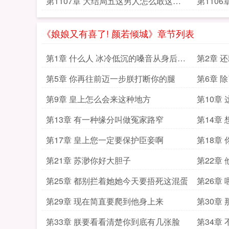
第1107章 大结局五这男人怎么敢这么
第110
得寸进尺
一旦被
《娘娘又有喜了! 颜若倾城》章节列表
第1章 什么人 冰冷低沉的嗓音从身后传
第2章 
来
心豹子
第5章 你再往前迈一步朕打断你的腿
第6章 
第9章 皇上怎么会来这种地方
第10章
第13章 有一种缘分叫做冤家路窄
第14章
事实的
第17章 皇上您一定要保护臣妾啊
第18章
心虚不
第21章 苏渺你好大胆子
第22章
吃草
第25章 都别拦着她她今天要捂死这混蛋
第26章
第29章 现在简直要爬到他身上来
第30章
第33章 朕要看看清楚你到底有几张脸
第34章