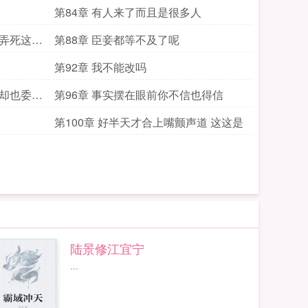
可怕
第84章 有人来了而且是很多人
要弄死这个
第88章 臣妾都等不及了呢
第92章 我不能改吗
色却也委实
第96章 事实摆在眼前你不信也得信
第100章 好半天才合上嘴颤声道 这这是
陆景修江宜宁
...