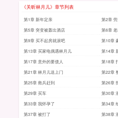
《关昕林月儿》章节列表
第1章 新年定亲
第2章 
第5章 突变被轰出酒店
第6章 
第9章 买不起房就滚吧
第10章
第13章 买家电偶遇林月儿
第14章
第17章 意外的要债人
第18章
第21章 林月儿送上门
第22章
第25章 救兵赶到
第26章
第29章 买车
第30章
第33章 我怀孕了
第34章
第37章 被打了
第38章