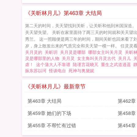
《关昕林月儿》第463章 大结局
第二天的时间，关天望找到关昕，让关昕和他到米国深造。
关天望失望。 关昕在家里面待了两三天的时间就和关天望
秀兰。 这一照顾便是两三年的时间，期间关昕也回来看了
岁，身上散发出来的气质完全和关天望一模一样。 任灵灵看
关月灵的
关昕玥
关月灵是哪部
哪部女主叫关月灵
关昕
灵是哪部里的人物
关月灵
女主角叫关月灵古代
关月儿
虐！
这个蒲大人不靠谱
陆谨言花晓芃
重生之武道逍遥
振东苏以珂
怪谈电台
死神与奥黛妮
《关昕林月儿》最新章节
第463章 大结局
第462
第459章 她们的下场
第458
第455章 不帮忙有过错
第454