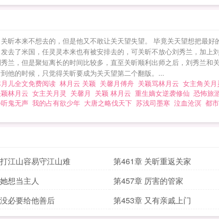
 关昕本来不想去的，但是他又不敢让关天望失望。 毕竟关天望想把最好
出发去了米国，任灵灵本来也有被安排去的，可关昕不放心刘秀兰，加上
刘秀兰，但是聚短离长的时间比较多，直至关昕顺利出师之后，刘秀兰和关
到他的时候，只觉得关昕要成为关天望第二个翻版。...
林月儿全文免费阅读
林月云 关颖
关馨月傅舟
关颖骂林月云
女主角关
关颖林月云
女主关月灵
关馨月
关颖 林月云
重生嫡女逆袭修仙
恐怖旅
静听鬼无声
我的占有欲少年
大唐之略伐天下
苏浅司墨寒
泣血沧溟
都市
章 打江山容易守江山难
第461章 关昕重返关家
章 她想当主人
第457章 厉害的管家
章 没必要给他善后
第453章 又有亲戚上门