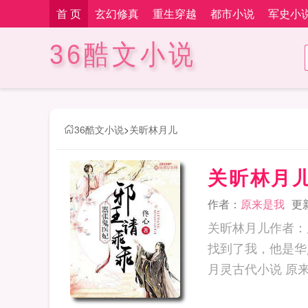
首 页
玄幻修真
重生穿越
都市小说
军史小
36酷文小说
36酷文小说
>
关昕林月儿
关昕林月
作者：
原来是我
更新
关昕林月儿作者：
找到了我，他是华人首富.... 关月灵是哪部小说 哪部小说女主
月灵古代小说 原