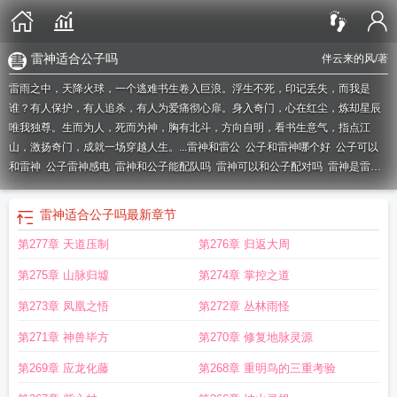
雷神适合公子吗
伴云来的风
/著
雷雨之中，天降火球，一个逃难书生卷入巨浪。浮生不死，印记丢失，而我是
谁？有人保护，有人追杀，有人为爱痛彻心扉。身入奇门，心在红尘，炼却星辰
唯我独尊。生而为人，死而为神，胸有北斗，方向自明，看书生意气，指点江
山，激扬奇门，成就一场穿越人生。...
雷神和雷公
公子和雷神哪个好
公子可以
和雷神
公子雷神感电
雷神和公子能配队吗
雷神可以和公子配对吗
雷神是雷公
吗
公子带雷神
公子和雷神配队
原神雷神可以和公子搭配吗
公子和雷神哪个
强
雷神能配公子吗
雷神 公子
雷神公仔图片
原神公子雷神
雷神和公子组队
原
雷神适合公子吗
最新章节
神雷神和公子
原神公子和雷神
公子和雷神
原神雷神搭公子
原神雷神公子
元神
第277章 天道压制
第276章 归返大周
雷神可以配公子吗
雷神雷公
雷神公子阵容
公子雷神配队
原神雷神可以配公子
吗
原神雷神配公子
原神雷神配公子行吗
雷神公子队伍搭配推荐
公子配雷神
雷
第275章 山脉归墟
第274章 掌控之道
神公主一笑
雷神适合公子吗
雷神公子队
原神雷神公子配队
公子雷神阵容
公子
雷神阵容搭配
雷神x神子
0命雷神公子
第273章 凤凰之悟
第272章 丛林雨怪
第271章 神兽毕方
第270章 修复地脉灵源
第269章 应龙化藤
第268章 重明鸟的三重考验