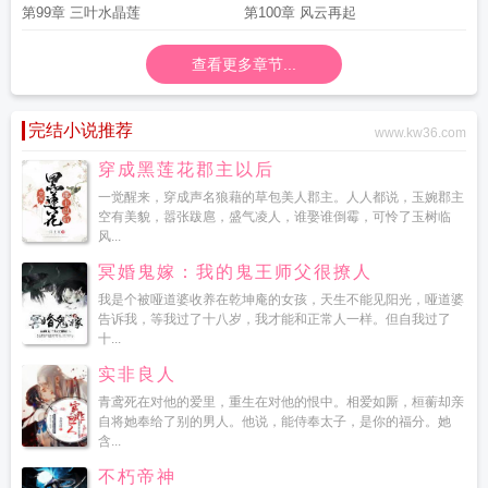
第99章 三叶水晶莲
第100章 风云再起
查看更多章节...
完结小说推荐
www.kw36.com
穿成黑莲花郡主以后
一觉醒来，穿成声名狼藉的草包美人郡主。人人都说，玉婉郡主
空有美貌，嚣张跋扈，盛气凌人，谁娶谁倒霉，可怜了玉树临
风...
冥婚鬼嫁：我的鬼王师父很撩人
我是个被哑道婆收养在乾坤庵的女孩，天生不能见阳光，哑道婆
告诉我，等我过了十八岁，我才能和正常人一样。但自我过了
十...
实非良人
青鸢死在对他的爱里，重生在对他的恨中。相爱如厮，桓蘅却亲
自将她奉给了别的男人。他说，能侍奉太子，是你的福分。她
含...
不朽帝神