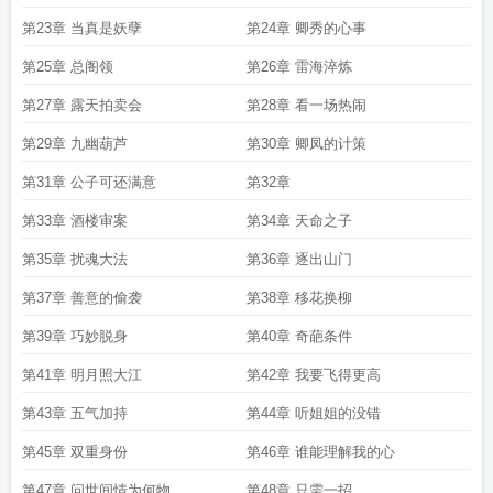
第23章 当真是妖孽
第24章 卿秀的心事
第25章 总阁领
第26章 雷海淬炼
第27章 露天拍卖会
第28章 看一场热闹
第29章 九幽葫芦
第30章 卿凤的计策
第31章 公子可还满意
第32章
第33章 酒楼审案
第34章 天命之子
第35章 扰魂大法
第36章 逐出山门
第37章 善意的偷袭
第38章 移花换柳
第39章 巧妙脱身
第40章 奇葩条件
第41章 明月照大江
第42章 我要飞得更高
第43章 五气加持
第44章 听姐姐的没错
第45章 双重身份
第46章 谁能理解我的心
第47章 问世间情为何物
第48章 只需一招