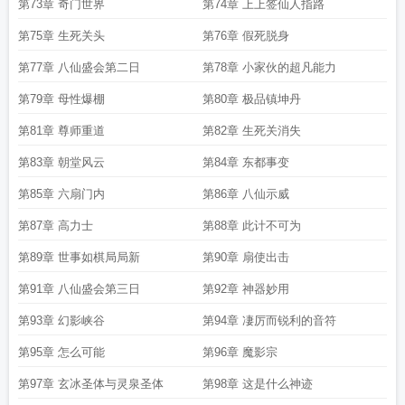
第73章 奇门世界
第74章 上上签仙人指路
第75章 生死关头
第76章 假死脱身
第77章 八仙盛会第二日
第78章 小家伙的超凡能力
第79章 母性爆棚
第80章 极品镇坤丹
第81章 尊师重道
第82章 生死关消失
第83章 朝堂风云
第84章 东都事变
第85章 六扇门内
第86章 八仙示威
第87章 高力士
第88章 此计不可为
第89章 世事如棋局局新
第90章 扇使出击
第91章 八仙盛会第三日
第92章 神器妙用
第93章 幻影峡谷
第94章 凄厉而锐利的音符
第95章 怎么可能
第96章 魔影宗
第97章 玄冰圣体与灵泉圣体
第98章 这是什么神迹