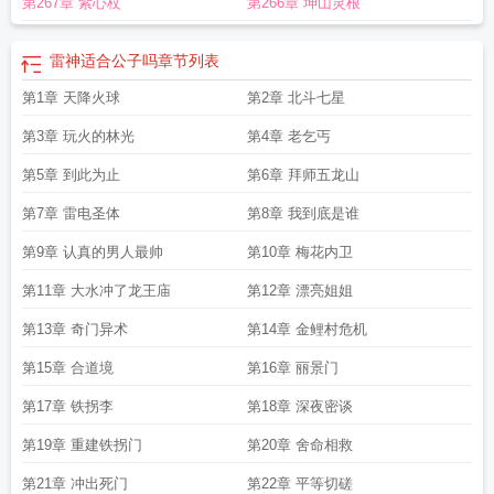
第267章 紫心杖
第266章 坤山灵根
雷神适合公子吗
章节列表
第1章 天降火球
第2章 北斗七星
第3章 玩火的林光
第4章 老乞丐
第5章 到此为止
第6章 拜师五龙山
第7章 雷电圣体
第8章 我到底是谁
第9章 认真的男人最帅
第10章 梅花内卫
第11章 大水冲了龙王庙
第12章 漂亮姐姐
第13章 奇门异术
第14章 金鲤村危机
第15章 合道境
第16章 丽景门
第17章 铁拐李
第18章 深夜密谈
第19章 重建铁拐门
第20章 舍命相救
第21章 冲出死门
第22章 平等切磋