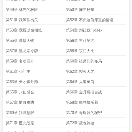
第49章 林光的极限
第50章 陈年秘辛
第51章 我等你出关
第52章 不负这份厚重的情谊
第53章 我愿以命相抵
第54章 别让我们担心
第55章 暴殄天物
第56章 主仆契约
第57章 黑龙宗令牌
第58章 宗门大比
第59章 名动四方
第60章 祖师们的布局
第61章 少门主
第62章 控火天才
第63章 天才炼丹师
第64章 大道至简
第65章 八仙盛会
第66章 金丹境擂台战
第67章 情敌难防
第68章 痛并快乐着
第69章 独具慧眼
第70章 青铜器的秘密
第71章 巨龙战宠
第72章 摄魂铃铛