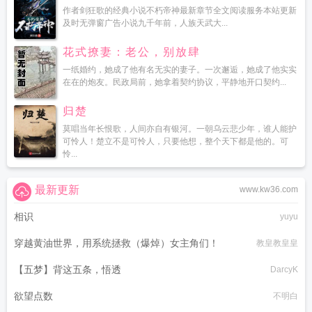
作者剑狂歌的经典小说不朽帝神最新章节全文阅读服务本站更新
及时无弹窗广告小说九千年前，人族天武大...
花式撩妻：老公，别放肆
一纸婚约，她成了他有名无实的妻子。一次邂逅，她成了他实实
在在的炮友。民政局前，她拿着契约协议，平静地开口契约...
归楚
莫唱当年长恨歌，人间亦自有银河。一朝乌云悲少年，谁人能护
可怜人！楚立不是可怜人，只要他想，整个天下都是他的。可
怜...
最新更新
www.kw36.com
相识
yuyu
穿越黄油世界，用系统拯救（爆焯）女主角们！
教皇教皇皇
【五梦】背这五条，悟透
DarcyK
欲望点数
不明白