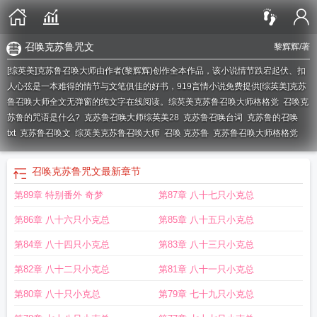
召唤克苏鲁咒文
黎辉辉
/著
[综英美]克苏鲁召唤大师由作者(黎辉辉)创作全本作品，该小说情节跌宕起伏、扣
人心弦是一本难得的情节与文笔俱佳的好书，919言情小说免费提供[综英美]克苏
鲁召唤大师全文无弹窗的纯文字在线阅读。
综英美克苏鲁召唤大师格格党
召唤克
苏鲁的咒语是什么?
克苏鲁召唤大师综英美28
克苏鲁召唤台词
克苏鲁的召唤
txt
克苏鲁召唤文
综英美克苏鲁召唤大师
召唤 克苏鲁
克苏鲁召唤大师格格党
召唤克苏鲁咒文
最新章节
第89章 特别番外 奇梦
第87章 八十七只小克总
第86章 八十六只小克总
第85章 八十五只小克总
第84章 八十四只小克总
第83章 八十三只小克总
第82章 八十二只小克总
第81章 八十一只小克总
第80章 八十只小克总
第79章 七十九只小克总