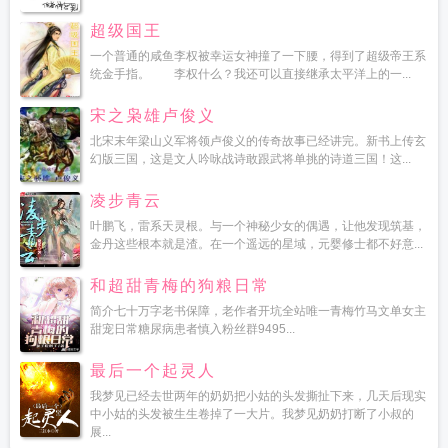
超级国王
一个普通的咸鱼李权被幸运女神撞了一下腰，得到了超级帝王系
统金手指。 李权什么？我还可以直接继承太平洋上的一...
宋之枭雄卢俊义
北宋末年梁山义军将领卢俊义的传奇故事已经讲完。新书上传玄
幻版三国，这是文人吟咏战诗敢跟武将单挑的诗道三国！这...
凌步青云
叶鹏飞，雷系天灵根。与一个神秘少女的偶遇，让他发现筑基，
金丹这些根本就是渣。在一个遥远的星域，元婴修士都不好意...
和超甜青梅的狗粮日常
简介七十万字老书保障，老作者开坑全站唯一青梅竹马文单女主
甜宠日常糖尿病患者慎入粉丝群9495...
最后一个起灵人
我梦见已经去世两年的奶奶把小姑的头发撕扯下来，几天后现实
中小姑的头发被生生卷掉了一大片。我梦见奶奶打断了小叔的
展...