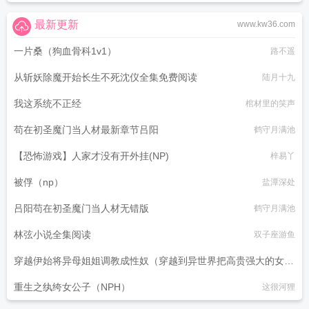
最新更新
www.kw36.com
一片桑（狗血骨科1v1）
路不遥
从斩妖除魔开始长生不死沈仪全集免费阅读
陆月十九
我这系统不正经
棺材里的笑声
苟在初圣魔门当人材最新章节吕阳
鹤守月满池
【恐怖游戏】人家才没有开外挂(NP)
梓易丫
被俘（np）
盐潭深处
吕阳苟在初圣魔门当人材无错版
鹤守月满池
林弦小说全集阅读
双子座游鱼
穿越伊始将异母姐姐调教成性奴（穿越到异世界把高贵强大的女性
征服至胯下）
重生之纨绔女公子（NPH）
这很河狸
dark