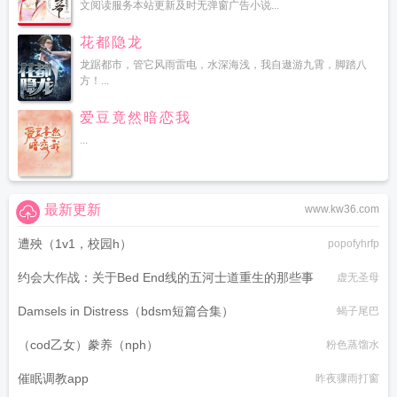
文阅读服务本站更新及时无弹窗广告小说...
花都隐龙
龙踞都市，管它风雨雷电，水深海浅，我自遨游九霄，脚踏八
方！...
爱豆竟然暗恋我
...
最新更新
www.kw36.com
遭殃（1v1，校园h）
popofyhrfp
约会大作战：关于Bed End线的五河士道重生的那些事
虚无圣母
Damsels in Distress（bdsm短篇合集）
蝎子尾巴
（cod乙女）豢养（nph）
粉色蒸馏水
催眠调教app
昨夜骤雨打窗