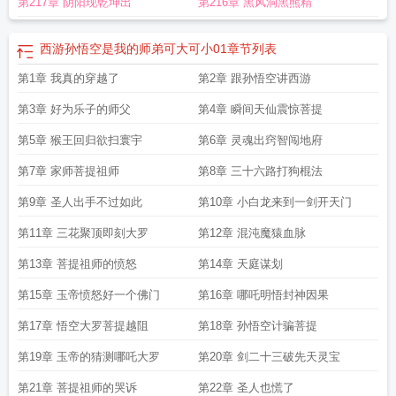
第217章 阴阳现乾坤出
第216章 黑风洞黑熊精
西游孙悟空是我的师弟可大可小01
章节列表
第1章 我真的穿越了
第2章 跟孙悟空讲西游
第3章 好为乐子的师父
第4章 瞬间天仙震惊菩提
第5章 猴王回归欲扫寰宇
第6章 灵魂出窍智闯地府
第7章 家师菩提祖师
第8章 三十六路打狗棍法
第9章 圣人出手不过如此
第10章 小白龙来到一剑开天门
第11章 三花聚顶即刻大罗
第12章 混沌魔猿血脉
第13章 菩提祖师的愤怒
第14章 天庭谋划
第15章 玉帝愤怒好一个佛门
第16章 哪吒明悟封神因果
第17章 悟空大罗菩提越阻
第18章 孙悟空计骗菩提
第19章 玉帝的猜测哪吒大罗
第20章 剑二十三破先天灵宝
第21章 菩提祖师的哭诉
第22章 圣人也慌了