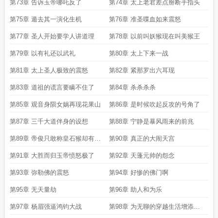
第73章 告诉玉帝哪吒反了
第74章 太上老君差点掰断手指头
第75章 遁去其一演化生机
第76章 准圣喋血如来震怒
第77章 圣人开始要学人讲道理
第78章 以前叫妖猴现在叫美猴王
第79章 以有礼还以武礼
第80章 太上下来一战
第81章 太上圣人极致的震怒
第82章 紧那罗出六耳现
第83章 道祖的谎言要瞒不住了
第84章 杀杀杀杀
第85章 观音身陨女娲再现花果山
第86章 是时候吹起反攻的号角了
第87章 三千大道伴身的设想
第88章 宁静是暴风雨来的前兆
第89章 帝俊只敢称皇石猴却有妖
第90章 真正的大闹天宫
帝之资
第91章 大胜而归玉帝愤怒极了
第92章 天蓬元帅的怨念
第93章 弥勒佛的震怒
第94章 好惨的佛门啊
第95章 无天量劫
第96章 助人和为乐
第97章 杨眉强逼鸿钧大战
第98章 为无聊的穿越生活增添乐