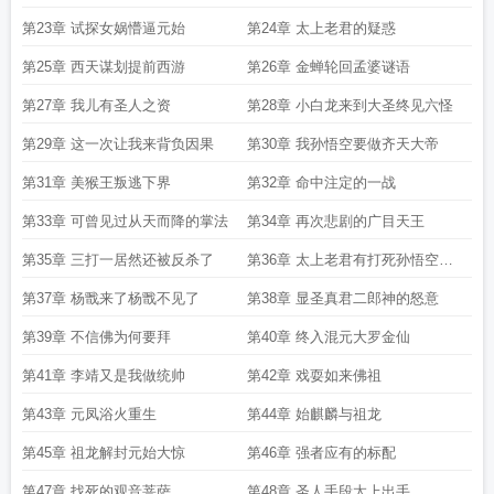
第23章 试探女娲懵逼元始
第24章 太上老君的疑惑
第25章 西天谋划提前西游
第26章 金蝉轮回孟婆谜语
第27章 我儿有圣人之资
第28章 小白龙来到大圣终见六怪
第29章 这一次让我来背负因果
第30章 我孙悟空要做齐天大帝
第31章 美猴王叛逃下界
第32章 命中注定的一战
第33章 可曾见过从天而降的掌法
第34章 再次悲剧的广目天王
第35章 三打一居然还被反杀了
第36章 太上老君有打死孙悟空的
想法
第37章 杨戬来了杨戬不见了
第38章 显圣真君二郎神的怒意
第39章 不信佛为何要拜
第40章 终入混元大罗金仙
第41章 李靖又是我做统帅
第42章 戏耍如来佛祖
第43章 元凤浴火重生
第44章 始麒麟与祖龙
第45章 祖龙解封元始大惊
第46章 强者应有的标配
第47章 找死的观音菩萨
第48章 圣人手段太上出手