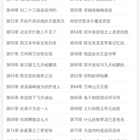
第49章 剑二十三镇道祖鸿钧
第50章 背锅侠杨梅老祖
第51章 开始不讲武德的天庭西天
孙悟空怒杀牛魔老君怒
第53章 还没开打敌人不见了
第54章 冥河老祖现太上老君的怒
第55章 西汉末年陈玄奘归来
第56章 陈玄奘竟是带着记忆轮回
的
第57章 万对两万优势在我
第58章 我是妖你又是何孽
第59章 新汉建立九天鲲鹏现
第60章 冥河老祖与九天鲲鹏的同
门之宜
第61章 陈玄奘的激将之法
第62章 添狗妖师鲲鹏
第63章 准圣巅峰修为的护道人
第64章 万寿山五庄观
第65章 恭送陛下飞升成仙
第66章 兔子精陪我乐呵乐呵
第67章 此来只为见一人
第68章 土行孙陨玉帝元始怒
第69章 你谁啊脸这么大
第70章 什么妖猴孽龙已是准圣修
为
第71章 妖庭重立三界皆惊
第72章 大战鸿钧道祖四圣惧