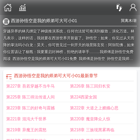
西游孙悟空是我的师弟可大可小01
巽离木
/著
穿越异界的林凡绑定了神级推演系统，任何功法皆可推演到极致，演化万道。林
凡表示，这样的话，我就要在西游世界开新篇了。孙悟空：如来，你见过从天而
降的掌法吗小白龙：昊天，你可曾见过一剑开天的场景陈玄奘：阿弥陀佛，如来
你位置该让了杨戬：我要重启封神榜，拒绝的请举手……...
我师傅是孙悟空免费
阅读
西游孙悟空是我的师弟可大可小01免费
我师傅是孙悟空
孙悟空是我师
傅
西游孙悟空是我的师弟可大可小01
我师父是大道仙尊
西游孙悟空是我的师弟
作者可大可小01
我师父是大道仙帝
西游孙悟空成圣
西游孙悟空是我师弟免费阅
西游孙悟空是我的师弟可大可小01
最新章节
读
我师父是大道神
我师父是大道至尊
西游我师傅是孙悟空
孙悟空是我师弟可
第227章 吾若穿越不当牛马
第226章 陈三回归长安
大可小01
西游孙悟空是我师弟可大可小01
我师父是大道天尊
西游孙悟空是我
的师弟可大可小
西游孙悟空是我的师弟免费阅读可大可小
西游孙悟空是我的师
第225章 陈三得法传道人间
第224西梁女国
弟免费可大可小01
师父是孙悟空的
我师傅是孙悟空动漫
第223章 陈三的好奇与震撼
第222章 大道之上嫦娥心思
第221章 混沌大千世界
第220章 魔皇降众人惊
第219章 异魔王的震怒
第218章 三族现黑雾再临