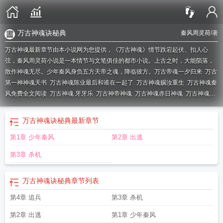
万古神魂诀秘典
秦风周灵荷
/著
万古神魂最新章节由本小说网为您提供，《万古神魂》情节跌宕起伏、扣人心
弦，秦风周灵荷小说是一本情节与文笔俱佳的都市小说。上古之时，大能陨落，
散作神魂无尽。少年秦风身负五方天帝之魂，降临彼方。
万古帝魂一夕归来
万古
第一神神魂天书
万古神魂陈业最后和谁在一起了
万古神魂赐汝重生
万古神魂秦
风免费全文阅读
万古神魂 牙牙乐
万古神帝神魂
万古神魂赤日神魂
万古神魂丹
帝诀
万古神魂动漫免费观看更新时间
万古神魂一夕归来
万古神魂免费阅读
万
古神帝 神魂
万古神魂赤日神魂是什么
万古第一神魂
万古神魂 秦风全文阅读
万
万古神魂诀秘典
最新章节
古神帝 神魂攻击
神魂帝尊 万古青莲
万古神帝道魂台
万古神魂动漫
万古第一神
第1章 少年秦风
第2章 出逃
神魂境界
万古神魂TXT最新章节
万古神魂屠雨
万古第一神的神魂天书
万古神
魂诀全文免费阅读最新章节
万古第一神神魂等级
万古神主
神魂帝尊万古青
第3章 杀机
莲
万古神魂帝夜玄
万古魂主
万古第一神魂魔
万古神魂帝
万古神帝魂界
万古
神魂夜玄
万古第一神 神魂天书
万古神魂帝武神
万古神魂诀秘典
万古第一神魂
万古神魂诀秘典
章节列表
仆是什么
万古神魂之一
万古神魂决
万古第一神魂魔是谁
万古神魂诀免费阅
读
万古神魔决
万古神魂塔
万古神帝神魂攻击
万古神魂听书
万古神魂诀秘典内
第4章 追兵
第3章 杀机
容和出自哪里
万古神魂陈凡
第2章 出逃
第1章 少年秦风