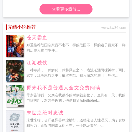
查看更多章节...
完结小说推荐
www.kw36.com
苍天霸血
郑重推荐战国杂家吕不韦不一样的战国不一样的诸子百家不一样
的历史人物与事件...
江湖独侠
一种毒药，一种解药，武林风云之下，暗流汹涌两棵神树，两门
武功，江湖恩怨之中，抽丝剥茧。初入游戏的迦叶，凭借...
原来我不是普通人全文免费阅读
母亲告诉我，父亲在我很小的时候就去世了。直到有一天，我的
电话响起，对方告诉我，他是我父亲helliphel...
末世之绝对忠诚
末世来临，丧尸变异兽肆虐横行，道德沦丧人性泯灭，为了食物
和权力，背叛与阴谋无处不在。一个跑龙套的小...