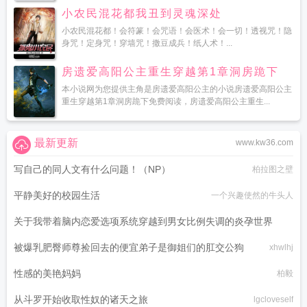
小农民混花都我丑到灵魂深处
小农民混花都！会符篆！会咒语！会医术！会一切！透视咒！隐
身咒！定身咒！穿墙咒！撒豆成兵！纸人术！...
房遗爱高阳公主重生穿越第1章洞房跪下
本小说网为您提供主角是房遗爱高阳公主的小说房遗爱高阳公主
重生穿越第1章洞房跪下免费阅读，房遗爱高阳公主重生...
最新更新
www.kw36.com
写自己的同人文有什么问题！（NP）
柏拉图之壁
平静美好的校园生活
一个兴趣使然的牛头人
关于我带着脑内恋爱选项系统穿越到男女比例失调的炎孕世界
被爆乳肥臀师尊捡回去的便宜弟子是御姐们的肛交公狗
黑月何时嚎叫
xhwlhj
性感的美艳妈妈
柏毅
从斗罗开始收取性奴的诸天之旅
lgcloveself