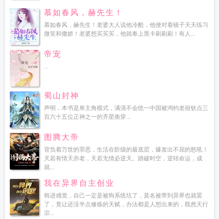
慕如春风，赫先生！
慕如春风，赫先生！老婆大人说他冷酷，他便对着镜子天天练习
微笑和撒娇！老婆想买买买，他就奉上黑卡刷刷刷！有人...
帝宠
...
蜀山封神
声明，本书是单主角模式，满清不会统一中国被鸿钧老祖钦点三
百六十五位正神之一的齐星衡穿...
图腾大帝
背负着万世的罪恶，生活在阶级的最底层，爆发出不屈的怒吼！
天若有情天亦老，天若无情必逆天。踏破时空，逆转命运，成
就...
我在异界自主创业
韩进感觉，自己一定是被狗系统坑了，莫名被带到异界也就罢
了，竟让还没半点修炼的天赋，办法都是人想出来的，既然天行
宗...