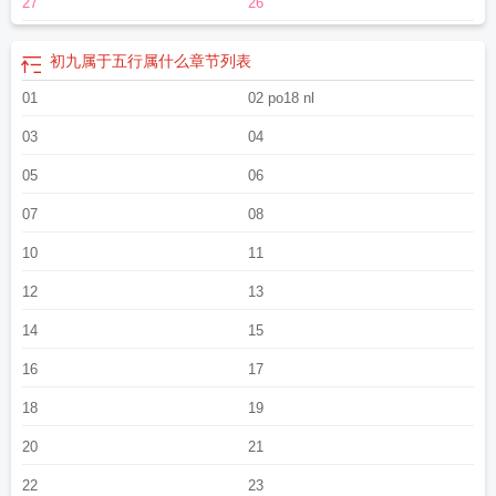
27
26
亲生的吗
初九月徐振奕叫什么名字
初九搬家好不好
初九博主
初九爻
初九 九
二 九三 九四 九五 上九什么意思
初九属什么生肖属相
初九开业好不好
初九生的
女孩命
初九吃什么
初九仿妆唐晓翼
初九生的男孩命好吗
初九属于五行属什么
章节列表
01
02 po18 nl
03
04
05
06
07
08
10
11
12
13
14
15
16
17
18
19
20
21
22
23