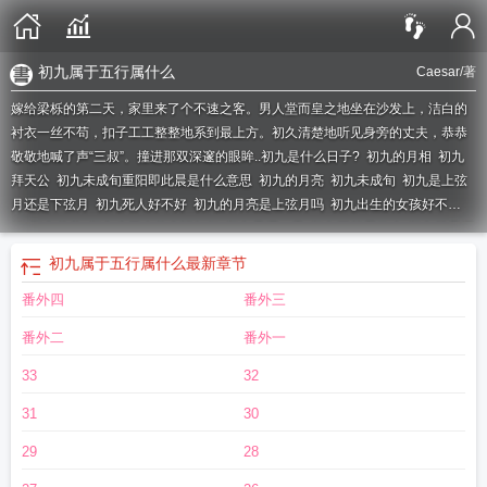
初九属于五行属什么
Caesar
/著
嫁给梁栎的第二天，家里来了个不速之客。男人堂而皇之地坐在沙发上，洁白的
衬衣一丝不苟，扣子工工整整地系到最上方。初久清楚地听见身旁的丈夫，恭恭
敬敬地喊了声“三叔”。撞进那双深邃的眼眸..
初九是什么日子?
初九的月相
初九
拜天公
初九未成旬重阳即此晨是什么意思
初九的月亮
初九未成旬
初九是上弦
月还是下弦月
初九死人好不好
初九的月亮是上弦月吗
初九出生的女孩好不
好
初九仿妆
初九生日人的命运如何
初九是哪一天
初九五行属什么
初九爻是哪
一条
初九是几月几日
初九哪里有大集
初九爻什么意思
初九涨潮时间几点
初九
初九属于五行属什么
最新章节
是什么月
几斤几两命
初九到上九
初九是几两命
初九歌
初九祝福语
初九仿妆
番外四
番外三
视频
初九结婚日子好吗
初九晚上11点50分 算初十吗?
初九会画画
初九属于五
行属什么
初九是多少号
初九九二六三啥意思
初九出生的人是什么命
初九开工
番外二
番外一
日子怎么样
初九什么集
初九出生的女人命运如何
初九适合结婚吗
初九凝和九
个大佬
初九骨重多少
重阳即此晨
初九素履往无咎
初九是哪里大集
初九电
33
32
影
初九上香好吗
初九潜龙勿用是什么意思
初九潜龙勿用九二见龙在田利见大
31
30
人
初九是什么日柱
初九是什么生肖
初九化妆视频全部
初九月牛仔裤品牌
初九
是好日子吗
初九日子好不好老黄历查询
初九出门的日子好不好
初九歌谣
初九
29
28
九二九三九四九五
初九日子吉利吗
初九出生的男孩命运
初九是几号
初九凤是