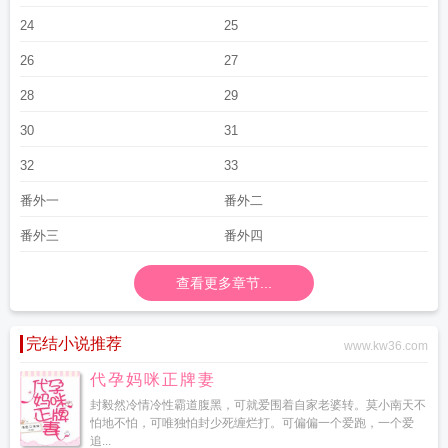
24
25
26
27
28
29
30
31
32
33
番外一
番外二
番外三
番外四
查看更多章节...
完结小说推荐
www.kw36.com
代孕妈咪正牌妻
封毅然冷情冷性霸道腹黑，可就爱围着自家老婆转。莫小南天不
怕地不怕，可唯独怕封少死缠烂打。可偏偏一个爱跑，一个爱
追...