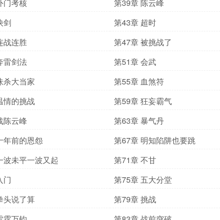
 外门考核
第39章 陈云峰
快剑
第43章 超时
 连战连胜
第47章 被挑战了
 奔雷剑法
第51章 会武
 诛杀大当家
第55章 血煞符
 温情的挑战
第59章 狂妄霸气
 战陈云峰
第63章 暴气丹
 十年前的恩怨
第67章 明知陷阱也要跳
 一波未平一波又起
第71章 不甘
入门
第75章 五大分堂
 拳头说了算
第79章 挑战
 雷霆万钧
第83章 战前突破