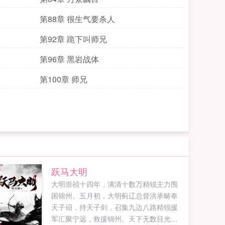
第88章 很生气要杀人
第92章 跪下叫师兄
第96章 黑岩战体
第100章 师兄
跃马大明
大明崇祯十四年，满清十数万精锐主力围
困锦州。五月初，大明蓟辽总督洪承畴奉
天子诏，持天子剑，召集九边八路精锐援
军汇聚宁远，救援锦州。天下无数目光汇