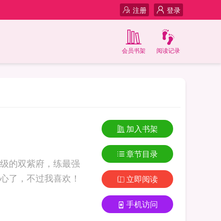
注册
登录
会员书架
阅读记录
加入书架
章节目录
级的双紫府，练最强
心了，不过我喜欢！
立即阅读
手机访问