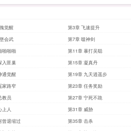
武魄觉醒
第3章 飞速提升
四堡会武
第7章 噬神剑
 啪啪啪啪
第11章 暴打吴聪
 深入匪巢
第15章 凝真丹
 神通觉醒
第19章 九天逍遥步
 冤家路窄
第23章 任务奖励
 总教员
第27章 宁死不跪
 心上人
第31章 威胁
 何曾退缩过
第35章 击杀