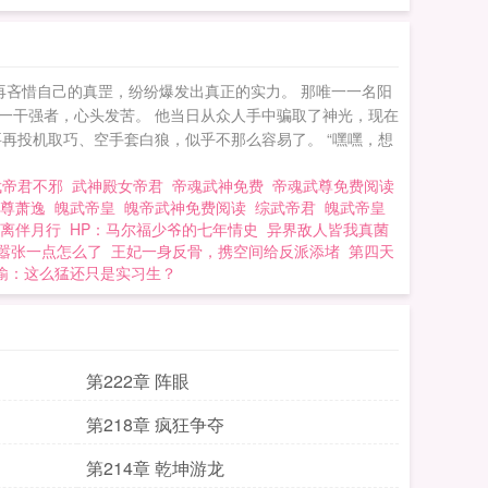
再吝惜自己的真罡，纷纷爆发出真正的实力。 那唯一一名阳
一干强者，心头发苦。 他当日从众人手中骗取了神光，现在
再投机取巧、空手套白狼，似乎不那么容易了。 “嘿嘿，想
武帝君不邪
武神殿女帝君
帝魂武神免费
帝魂武尊免费阅读
魂尊萧逸
魄武帝皇
魄帝武神免费阅读
综武帝君
魄武帝皇
离伴月行
HP：马尔福少爷的七年情史
异界敌人皆我真菌
嚣张一点怎么了
王妃一身反骨，携空间给反派添堵
第四天
谕：这么猛还只是实习生？
第222章 阵眼
第218章 疯狂争夺
第214章 乾坤游龙