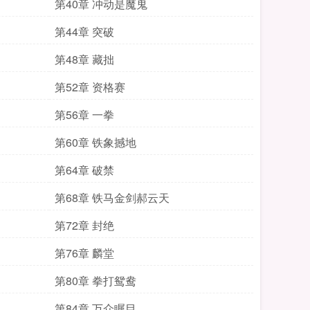
第40章 冲动是魔鬼
第44章 突破
第48章 藏拙
第52章 资格赛
第56章 一拳
第60章 铁象撼地
第64章 破禁
第68章 铁马金剑郝云天
第72章 封绝
第76章 麟堂
第80章 拳打鸳鸯
第84章 万众瞩目