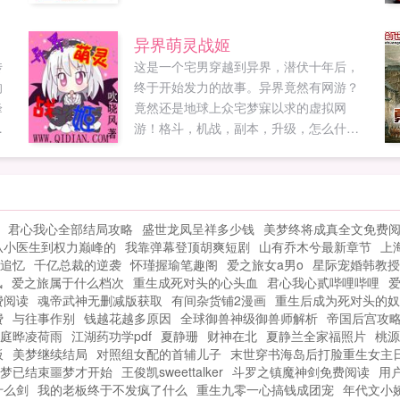
久后就不得不遵从命令去进行必死战斗存
在，在世界大战的武器都成玩具的和平世
异界萌灵战姬
界转生了。还获得了金手指一般的战车道
传
这是一个宅男穿越到异界，潜伏十年后，
系统，但是惠里莎太好了，虽然不知...
的
终于开始发力的故事。异界竟然有网游？
峰
竟然还是地球上众宅梦寐以求的虚拟网
游！格斗，机战，副本，升级，怎么什么
拯
类型都有？异界竟然有小说？什么，当前
度
最热门那部电视剧就是同名小说改编
，
的？！这还是异界么？李云感叹，看着面
是
前电影院门口写着的周末情侣半价，看着
君心我心全部结局攻略
盛世龙凤呈祥多少钱
美梦终将成真全文免费
，
从自己面前走过的一对牛头人情侣，久久
从小医生到权力巅峰的
我靠弹幕登顶胡爽短剧
山有乔木兮最新章节
上
内
无语。他该说什么？烧死异性恋？其实，
追忆
千亿总裁的逆袭
怀瑾握瑜笔趣阁
爱之旅女a男o
星际宠婚韩教授
给
在异界，除了战斗和妹子，还有很多事情
风
爱之旅属于什么档次
重生成死对头的心头血
君心我心贰哔哩哔哩
爱
可以干。李云语群②⑧⑧①⑧③③⑥⑤...
费阅读
魂帝武神无删减版获取
有间杂货铺2漫画
重生后成为死对头的奴
费
与往事作别
钱越花越多原因
全球御兽神级御兽师解析
帝国后宫攻
庭晔凌荷雨
江湖药功学pdf
夏静珊
财神在北
夏静兰全家福照片
桃源
板
美梦继续结局
对照组女配的首辅儿子
末世穿书海岛后打脸重生女主
梦已结束噩梦才开始
王俊凯sweettalker
斗罗之镇魔神剑免费阅读
用户
什么剑
我的老板终于不发疯了什么
重生九零一心搞钱成团宠
年代文小