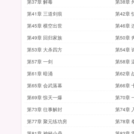
第37章 解毒
第38章
第41章 三道剑痕
第42章 
第45章 横空出世
第46章
第49章 回归家族
第50章
第53章 大杀四方
第54章
第57章 一剑
第58章
第61章 暗涌
第62章
第65章 会武落幕
第66章
第69章 惊天一爆
第70章
第73章 往事解封
第74章 
第77章 聚元练功房
第78章
第81章 神秘小鼎
第82章