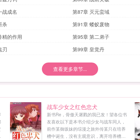
 一战成名
第87章 灭元蛮域
斩杀
第91章 蝼蚁废物
 兽精的作用
第95章 第二弟子
鬼刃
第99章 皇觉丹
查看更多章节...
战车少女之红色忠犬
得
新书Re，骨傲天屠戮的我已发！望各位书
都
友喜欢以下是本书介绍少女与战车同人，
责
前作某御坂妹的综漫之旅外传某只在培养
高
槽中诞生，没有主观意识，离开培养槽不