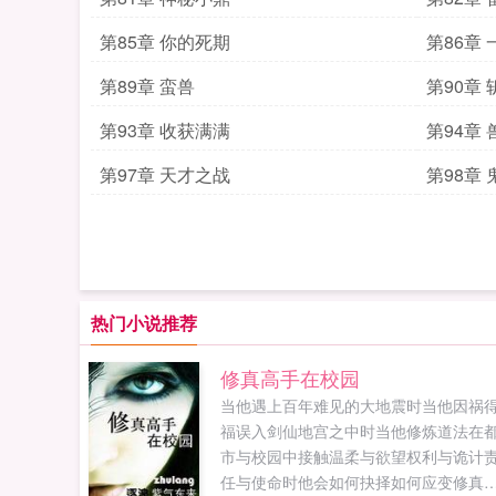
第85章 你的死期
第86章
第89章 蛮兽
第90章 
第93章 收获满满
第94章
第97章 天才之战
第98章 
热门小说推荐
修真高手在校园
当他遇上百年难见的大地震时当他因祸
福误入剑仙地宫之中时当他修炼道法在
市与校园中接触温柔与欲望权利与诡计
任与使命时他会如何抉择如何应变修真