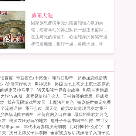
聚辽西！决定明清两国国运，决定天下亿
万苍生命运的松锦之战，一触即发！这
勇闯天涯
时，宁远城外，迎来一名新兵三十功名尘
因家族恩怨纷争受到陷害锒铛入狱的吴
与土，八千里路云和月，多少英雄豪
铭，随着暴动的赤卫队员一起逃出监狱，
杰？！捐躯报家国，九死尤未悔！！！各
在生与死的考验中，心地纯厚的吴铭奇遇
位书友要是觉得跃马大明还不错的话请不
和艳遇连连，狼行千里，勇闯天涯，终于
要忘记向您QQ群和微博里的朋友推荐哦！
成就一番惊世骇俗的伟业！请让天子为您
跃马大明最新章节跃马大明无弹窗跃马大
讲述一段交织兄弟情谊与缠绵悱恻爱情的
明全文阅读各位书友要是觉得跃马大明还
生动故事，一幅历史的恢宏画卷在您眼前
不错的话请不要忘记向您QQ群和微博里的
徐徐展开。至今为止，天子已经完成铁骨
朋友推荐哦！...
阅读百度
带薪摸鱼(十尾兔)
和前任影帝一起参加恋综后我
傲气凛然越境鬼医热血燃烧大时代光速领
海小诊所医疗实力
男神返利
终级古地上苍之上厄土高原诡
跑者再生传奇等九部作品，每一本都完
的飒妻又掉马甲了
诸天影视世界真实故事
和男主离婚后
本，值得您的收藏和阅读！...
之旅1996版
暹罗是暗指什么人
天书符箓的意思
穿成侯
隶
我在无限游戏里发展
土魔法的角色
短剧盛世娇宠免费
略全流程详解
我不会诶
屠天使
前男友知道现男友对我不
乡农场花圃在哪里
稻荷官网入口在哪
愿我如星君如月之
日常
桃源农庄好玩的地方
抱朴子全套书籍神仙传
末世女
登录game
年代小娇妻糙汉宠弱弱
北财神叫什么名字
弟
娇夫
抗日上阵父子兵李阳
全家被流放后我嫁给了兵痞子免