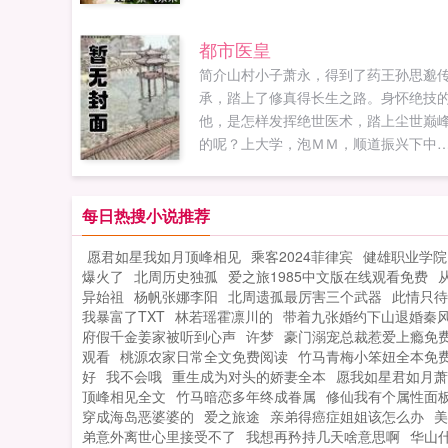
手在校园的精彩人生你绝对不容错过...
都市医皇
简介山村小子萧永，得到了药王孙思邈
承，踏上了修真得长生之路。身怀绝技
他，是怎样发挥绝世医术，踏上尘世巅
的呢？上大学，泡ＭＭ，顺道振兴下中
医，没问题！医者的最高境界，应该是
救灵魂。所以，他毅然抬起了脚丫子，
化那些送上门的无知二世祖！无畏困阻
每日热搜小说推荐
勇往直前，创造出属于他的传奇，他就
愿君如星我如月顶峰相见
乘客2024菲律宾
健雄职业学院
绝世医皇！爱小家族群202392595未满
爆火了
北周历史独孤
爱之旅1985中文版在线观看免费
真心喜欢本书的童鞋，请入。Ps小玄在
异始祖
杨帆张娜李阳
北周遗孤最厉害三个武器
此情只待
起点二组签约作品，童鞋们多多支持，
我暴富了TXT
林若瑶霍凛川的
带着九张婚约下山退婚秦
小玄写书的动力小玄说本书多女主本书
府假千金姜家被听到心声
许梦
豪门溺宠总裁惹爱上瘾免
YY，故事发生于平行世界，勿与现实对
观看
桃源农家日常全文免费阅读
竹马青梅小笨妞全本免
照。...
好
我不会哦
重生成为对头的娇妻全本
愿我如星君如月萧
顶峰相见全文
竹马暗恋多年终成眷属
修仙我有个属性面
穿成海岛恶婆婆的
爱之旅途
亲弟得癌症姐姐该怎么办
美
弟意外离世心里接受不了
我想再矜持几天啥意思啊
华山