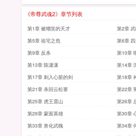
《帝尊武魂2》章节列表
第1章 被嘲笑的天才
第2章 
第5章 祖宅之危
第6章 
第9章 反杀
第10章
第13章 陈潇潇
第14章
第17章 刺入心脏的剑
第18章
第21章 杀回云松寨
第22章
第25章 虎王震山
第26章
第29章 蒙面英雄
第30章
第33章 兽化武魄
第34章