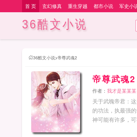
首 页
玄幻修真
重生穿越
都市小说
军史小
36酷文小说
36酷文小说
>
帝尊武魂2
帝尊武魂2
作者：
我才是某某某
关于武魄帝君：这
的功法，执最强的