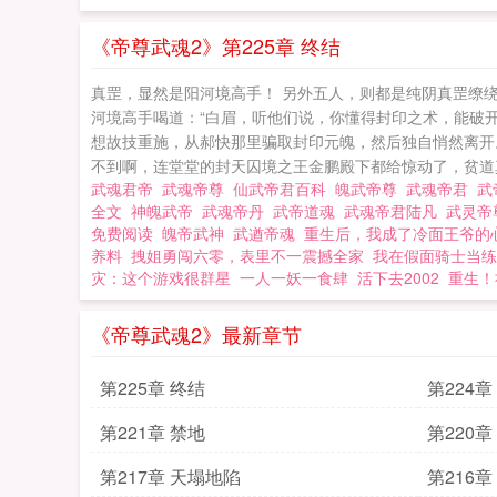
《帝尊武魂2》第225章 终结
真罡，显然是阳河境高手！ 另外五人，则都是纯阴真罡缭
河境高手喝道：“白眉，听他们说，你懂得封印之术，能破
想故技重施，从郝快那里骗取封印元魄，然后独自悄然离开
不到啊，连堂堂的封天囚境之王金鹏殿下都给惊动了，贫道真
武魂君帝
武魂帝尊
仙武帝君百科
魄武帝尊
武魂帝君
武
全文
神魄武帝
武魂帝丹
武帝道魂
武魂帝君陆凡
武灵帝
免费阅读
魄帝武神
武遒帝魂
重生后，我成了冷面王爷的
养料
拽姐勇闯六零，表里不一震撼全家
我在假面骑士当练
灾：这个游戏很群星
一人一妖一食肆
活下去2002
重生！
《帝尊武魂2》最新章节
第225章 终结
第224
第221章 禁地
第220
第217章 天塌地陷
第216章