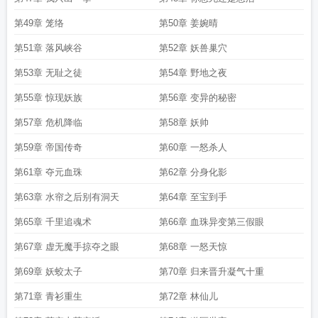
第49章 笼络
第50章 姜婉晴
第51章 落风峡谷
第52章 妖兽巢穴
第53章 无耻之徒
第54章 野地之夜
第55章 惊现妖族
第56章 变异的秘密
第57章 危机降临
第58章 妖帅
第59章 帝国传奇
第60章 一怒杀人
第61章 夺元血珠
第62章 分身化影
第63章 水帘之后别有洞天
第64章 至宝到手
第65章 千里追魂术
第66章 血珠异变第三假眼
第67章 虚无魔手掠夺之眼
第68章 一怒天惊
第69章 妖蛟太子
第70章 归来晋升凝气十重
第71章 青衫重生
第72章 林仙儿