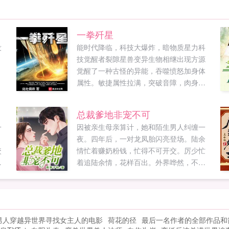
一拳歼星
没
能时代降临，科技大爆炸，暗物质星力科
技觉醒者裂隙星兽变异生物相继出现方源
觉醒了一种古怪的异能，吞噬愤怒加身体
属性。敏捷属性拉满，突破音障，肉身音
巡航！力量属性拉满，暗物质龙拳，一拳
歼星！体魄属性拉满，铸就帝国壁垒，肉
总裁爹地非宠不可
身抗核弹！精神属性拉满，梦境入侵，潜
一
因被亲生母亲算计，她和陌生男人纠缠一
意识植入，思维控制注本书走从国从军路
夜。四年后，一对龙凤胎闪亮登场。陆余
线。导读第363章肉身音第426章强相互作
咬
情忙着赚奶粉钱，忙得不可开交。厉少忙
用力材料第639章可控核聚变技术第688章
同
着追陆余情，花样百出。外界哗然，不是
舰载天基武器。...
及
说厉少不近女色，清心寡欲，冷情无趣
饶
吗？大宝二宝出来澄清，我爹地多情有
趣，每天忙着和妈咪造娃娃。还说要给我
龙
们生三个弟弟妹妹！陆余情吓得魂不附
男人穿越异世界寻找女主人的电影
荷花的径
最后一名作者的全部作品和
想
体，连夜潜逃。厉少将人拦了回来，如今