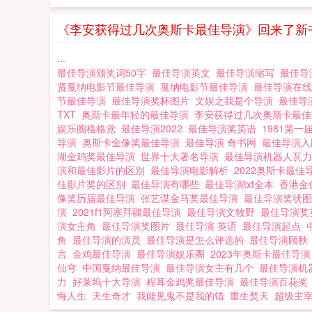
《李安获得过几次奥斯卡最佳导演》回来了新
...
最佳导演颁奖词50字
最佳导演英文
最佳导演缩写
最佳导
贤戛纳电影节最佳导演
戛纳电影节最佳导演
最佳导演在
节最佳导演
最佳导演奖杯图片
文娱之我是个导演
最佳导
TXT
奥斯卡最年轻的最佳导演
李安获得过几次奥斯卡最
娱乐圈格格党
最佳导演2022
最佳导演奖英语
1981第
导演
奥斯卡金像奖最佳导演
最佳导演 奇书网
最佳导演
湖金鸡奖最佳导演
世界十大著名导演
最佳导演机器人瓦力t
演和最佳影片的区别
最佳导演电影解析
2022奥斯卡最
佳影片奖的区别
最佳导演有哪些
最佳导演txt全本
香港金
像奖历届最佳导演
张艺谋金马奖最佳导演
最佳导演奖状
演
2021f1阿塞拜疆最佳导演
最佳导演文牧野
最佳导演
演女主角
最佳导演奖图片
最佳导演 英语
最佳导演起点
角
最佳导演的演员
最佳导演是怎么评选的
最佳导演顾
言
金鸡最佳导演
最佳导演娱乐圈
2023年奥斯卡最佳导
仙穹
中国戛纳最佳导演
最佳导演女主有几个
最佳导演机
力
好莱坞十大导演
程耳金鸡奖最佳导演
最佳导演百花
悔人生
天生奇才
我能见鬼不是我的错
重生焚天
超级主