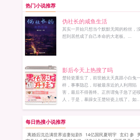
热门小说推荐
伪社长的咸鱼生活
其实一开始只想当个默默无闻的粉丝，
想到居然成了自己本命的大老板。...
影后今天上热搜了吗
楚轻瓷重生了，前世她太天真跟小白兔
样，事事隐忍，却被最亲近的人利用陷
害，最后不得善终。正所谓兔子急了还
人，于是，暴躁女王楚轻瓷上线了。如
开挂一般的战斗力，那些曾经伤害她以
正准备害她的人都怀疑人生，直呼女王
命。自打遇上了宇宙第一直男乔影帝之
每日热搜小说推荐
后，怀疑人生的人却变成了她？？？恶
离婚后沈总满世界追妻短剧5
14亿国民夏明宇
玄幻 参
咆哮的楚小花我只想和你谈恋爱，你却