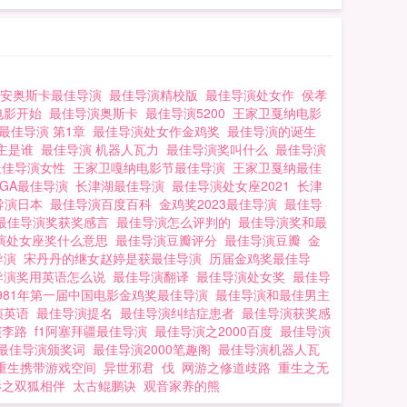
李安奥斯卡最佳导演
最佳导演精校版
最佳导演处女作
侯孝
电影开始
最佳导演奥斯卡
最佳导演5200
王家卫戛纳电影
最佳导演 第1章
最佳导演处女作金鸡奖
最佳导演的诞生
女主是谁
最佳导演 机器人瓦力
最佳导演奖叫什么
最佳导演
最佳导演女性
王家卫嘎纳电影节最佳导演
王家卫戛纳最佳
2TGA最佳导演
长津湖最佳导演
最佳导演处女座2021
长津
导演日本
最佳导演百度百科
金鸡奖2023最佳导演
最佳导
最佳导演奖获奖感言
最佳导演怎么评判的
最佳导演奖和最
演处女座奖什么意思
最佳导演豆瓣评分
最佳导演豆瓣
金
导演
宋丹丹的继女赵婷是获最佳导演
历届金鸡奖最佳导
导演奖用英语怎么说
最佳导演翻译
最佳导演处女奖
最佳导
1981年第一届中国电影金鸡奖最佳导演
最佳导演和最佳男主
演英语
最佳导演提名
最佳导演纠结症患者
最佳导演获奖感
演李路
f1阿塞拜疆最佳导演
最佳导演之2000百度
最佳导演
最佳导演颁奖词
最佳导演2000笔趣阁
最佳导演机器人瓦
重生携带游戏空间
异世邪君
伐
网游之修道歧路
重生之无
影之双狐相伴
太古鲲鹏诀
观音家养的熊