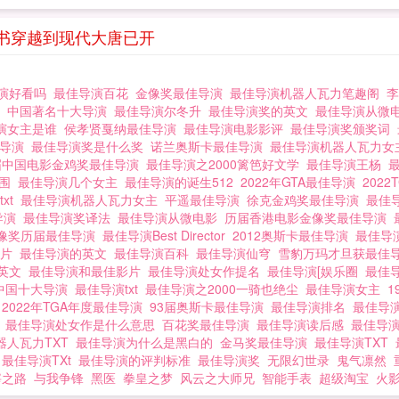
书穿越到现代大唐已开
演好看吗
最佳导演百花
金像奖最佳导演
最佳导演机器人瓦力笔趣阁
线
中国著名十大导演
最佳导演尔冬升
最佳导演奖的英文
最佳导演从微
演女主是谁
侯孝贤戛纳最佳导演
最佳导演电影影评
最佳导演奖颁奖词
佳导演
最佳导演奖是什么奖
诺兰奥斯卡最佳导演
最佳导演机器人瓦力
一届中国电影金鸡奖最佳导演
最佳导演之2000篱笆好文学
最佳导演王杨
入围
最佳导演几个女主
最佳导演的诞生512
2022年GTA最佳导演
202
xt
最佳导演机器人瓦力女主
平遥最佳导演
徐克金鸡奖最佳导演
最佳
佳导演
最佳导演奖译法
最佳导演从微电影
历届香港电影金像奖最佳导演
像奖历届最佳导演
最佳导演Best Director
2012奥斯卡最佳导演
最佳导
图片
最佳导演的英文
最佳导演百科
最佳导演仙穹
雪豹万玛才旦获最佳
奖英文
最佳导演和最佳影片
最佳导演处女作提名
最佳导演[娱乐圈
最佳
中国十大导演
最佳导演txt
最佳导演之2000一骑也绝尘
最佳导演女主
秋
2022年TGA年度最佳导演
93届奥斯卡最佳导演
最佳导演排名
最佳导
演
最佳导演处女作是什么意思
百花奖最佳导演
最佳导演读后感
最佳导
器人瓦力TXT
最佳导演为什么是黑白的
金马奖最佳导演
最佳导演TXT
奖
最佳导演TXt
最佳导演的评判标准
最佳导演奖
无限幻世录
鬼气凛然
宰之路
与我争锋
黑医
拳皇之梦
风云之大师兄
智能手表
超级淘宝
火