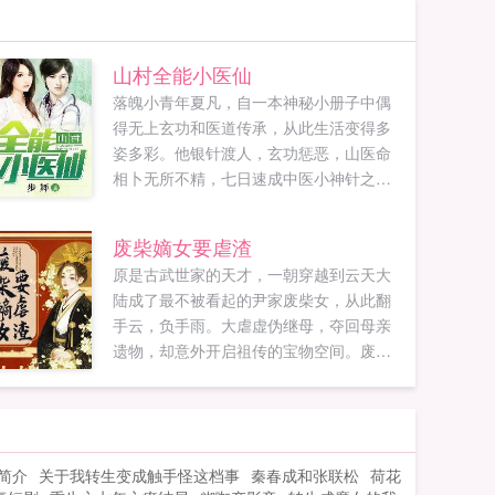
山村全能小医仙
落魄小青年夏凡，自一本神秘小册子中偶
得无上玄功和医道传承，从此生活变得多
姿多彩。他银针渡人，玄功惩恶，山医命
相卜无所不精，七日速成中医小神针之名
让他饱受诽议，众美环伺的日常生活更是
羡煞旁人。且看主角如何征服白富美，踏
废柴嫡女要虐渣
上人生巅峰。...
原是古武世家的天才，一朝穿越到云天大
陆成了最不被看起的尹家废柴女，从此翻
手云，负手雨。大虐虚伪继母，夺回母亲
遗物，却意外开启祖传的宝物空间。废柴
体质？灵泉淬体，实则惊才艳艳的绝世天
才！与其坐以待毙，倒不如主动进攻，这
便是她的性子。现代的她无人能敌，重生
的她同样要成为最强的人！...
简介
关于我转生变成触手怪这档事
秦春成和张联松
荷花