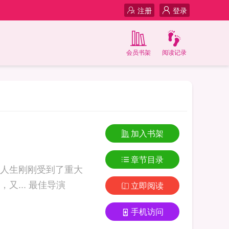
注册
登录
会员书架
阅读记录
加入书架
章节目录
人生刚刚受到了重大
打击，因为被人诬陷而遭到南加大开除。但是上帝对王扬关闭一扇窗的同时，又... 最佳导演
立即阅读
手机访问