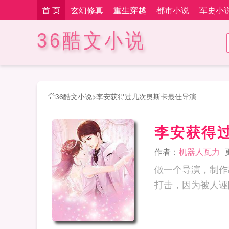
首 页
玄幻修真
重生穿越
都市小说
军史小
36酷文小说
36酷文小说
>
李安获得过几次奥斯卡最佳导演
李安获得
作者：
机器人瓦力
做一个导演，制作