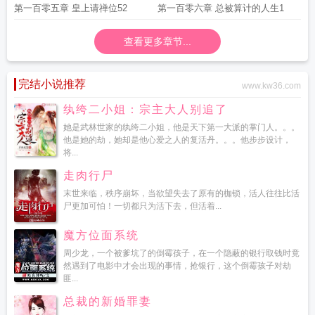
第一百零五章 皇上请禅位52
第一百零六章 总被算计的人生1
查看更多章节...
完结小说推荐
www.kw36.com
纨绔二小姐：宗主大人别追了
她是武林世家的纨绔二小姐，他是天下第一大派的掌门人。。。
他是她的劫，她却是他心爱之人的复活丹。。。他步步设计，
将...
走肉行尸
末世来临，秩序崩坏，当欲望失去了原有的枷锁，活人往往比活
尸更加可怕！一切都只为活下去，但活着...
魔方位面系统
周少龙，一个被爹坑了的倒霉孩子，在一个隐蔽的银行取钱时竟
然遇到了电影中才会出现的事情，抢银行，这个倒霉孩子对劫
匪...
总裁的新婚罪妻