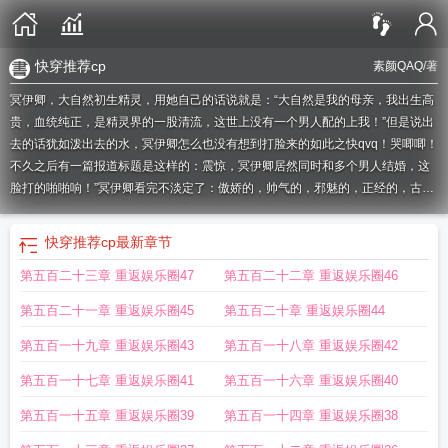
快穿推荐cp
素颜QAQ
/著
冥伊卿，大自然初生精灵，用她自己的话说就是：“大自然是我的母亲，我出生高
贵，血统纯正，是精灵界的一股清流，这世上没有一个男人配的上我！”但是说出
去的话犹如泼出去的水，冥伊卿怎么也没有想到打脸来的如此之快qvq！哭唧唧！
不久之后有一篇报道标题是这样的：震惊，冥伊卿居然同时和多个男人结婚，这
脸打的啪啪响！”冥伊卿看完不淡定了：傲娇的，帅气的，邪魅的，正经的，古板
的，霸道的……这些分明都是她爱人好不好！
冷门cp哪家强
好看的快穿cp文
快
穿推荐cp
快穿cp文推荐完结
快穿文cp文
快穿文排行榜有cp
快穿文cp推荐
快
快穿推荐cp
最新章节
穿cp系统
三国之cp哪家强
快穿cp推荐
快穿cp文推荐
快穿之排行榜
三国cp哪
第五百二十三章 重返娱乐圈47
第五百二十二章 重返娱乐圈46
家强
快穿cp
cp快穿文
快穿文推荐高质量cp
好看的快穿cp
有没有快穿cp攻
略
快穿之cp哪家强
快穿文有cp推荐
快穿cp是什么意思
四大名著cp哪家强
快
第五百二十一章 重返娱乐圈45
第五百二十章 重返娱乐圈44
穿 cp
快穿之cp之王
第五百一十九章 重返娱乐圈43
第五百一十八章 重返娱乐圈42
第五百一十七章 重返娱乐圈41
第五百一十六章 重返娱乐圈40
第五百一十五章 重返娱乐圈39
第五百一十四章 重返娱乐圈38