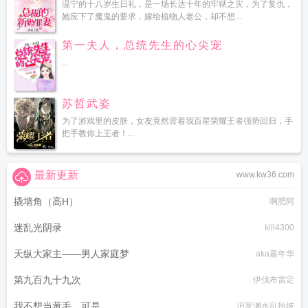
温宁的十八岁生日礼，是一场长达十年的牢狱之灾，为了复仇，
她应下了魔鬼的要求，嫁给植物人老公，却不想...
第一夫人，总统先生的心尖宠
...
苏哲武姿
为了游戏里的皮肤，女友竟然背着我百星荣耀王者强势回归，手
把手教你上王者！...
最新更新
www.kw36.com
撬墙角（高H）
啊肥阿
迷乱光阴录
kill4300
天纵大家主——男人家庭梦
aka嘉年华
第九百九十九次
伊伐布雷定
我不想当黄毛，可是……
汨罗渊水乱拍坡