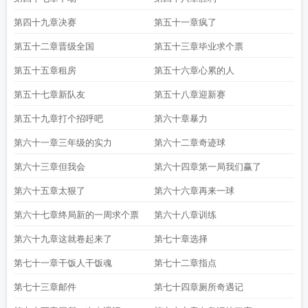
第四十九章决赛
第五十一章疯了
第五十二章晋级全国
第五十三章毕业求个票
第五十五章租房
第五十六章心累的人
第五十七章新队友
第五十八章迎新赛
第五十九章打个招呼吧
第六十章暴力
第六十一章三年级的实力
第六十二章奇迹球
第六十三章但我会
第六十四章第一局我们赢了
第六十五章太狠了
第六十六章再来一球
第六十七章终局新的一周求个票
第六十八章训练
第六十九章这就卷起来了
第七十章选择
第七十一章干饭人干饭魂
第七十二章指点
第七十三章邮件
第七十四章厕所奇遇记