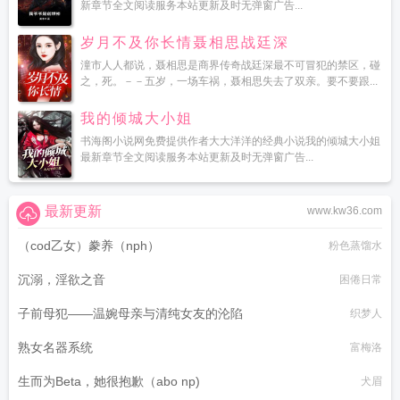
新章节全文阅读服务本站更新及时无弹窗广告...
岁月不及你长情聂相思战廷深
潼市人人都说，聂相思是商界传奇战廷深最不可冒犯的禁区，碰
之，死。－－五岁，一场车祸，聂相思失去了双亲。要不要跟...
我的倾城大小姐
书海阁小说网免费提供作者大大洋洋的经典小说我的倾城大小姐
最新章节全文阅读服务本站更新及时无弹窗广告...
最新更新
www.kw36.com
（cod乙女）豢养（nph）
粉色蒸馏水
沉溺，淫欲之音
困倦日常
子前母犯——温婉母亲与清纯女友的沦陷
织梦人
熟女名器系统
富梅洛
生而为Beta，她很抱歉（abo np)
犬眉