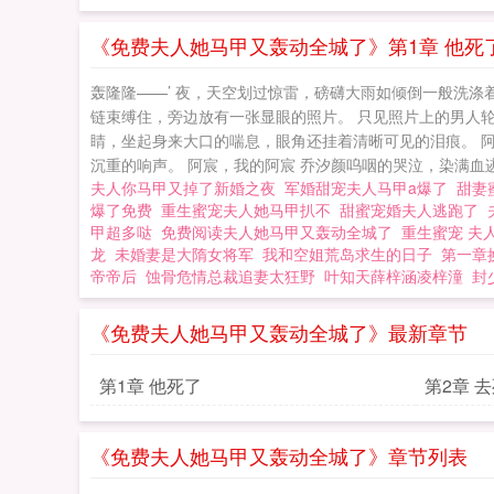
《免费夫人她马甲又轰动全城了》第1章 他死
轰隆隆——’ 夜，天空划过惊雷，磅礴大雨如倾倒一般洗
链束缚住，旁边放有一张显眼的照片。 只见照片上的男人
睛，坐起身来大口的喘息，眼角还挂着清晰可见的泪痕。 
沉重的响声。 阿宸，我的阿宸 乔汐颜呜咽的哭泣，染满血迹
夫人你马甲又掉了新婚之夜
军婚甜宠夫人马甲a爆了
甜妻
爆了免费
重生蜜宠夫人她马甲扒不
甜蜜宠婚夫人逃跑了
甲超多哒
免费阅读夫人她马甲又轰动全城了
重生蜜宠 夫
龙
未婚妻是大隋女将军
我和空姐荒岛求生的日子
第一章
帝帝后
蚀骨危情总裁追妻太狂野
叶知天薛梓涵凌梓潼
封
《免费夫人她马甲又轰动全城了》最新章节
第1章 他死了
第2章 
《免费夫人她马甲又轰动全城了》章节列表