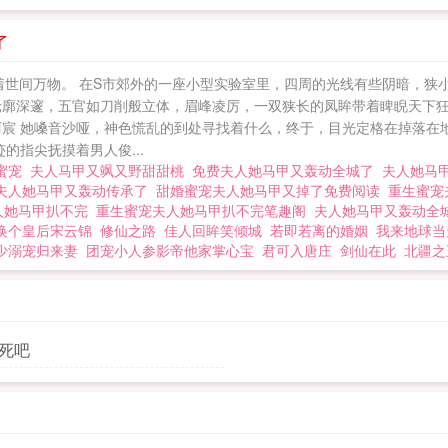
了
涤着世间万物。 在S市郊外的一座小型实验室里，四周的光线有些阴暗，
轮廓深邃，五官如刀削般立体，眉峰凌厉，一双狭长的凤眸带着睥睨天下狂
阿宸 她嗓音沙哑，神色慌乱的到处寻找着什么，终于，目光定格在掉落在
的指尖抚摸着男人俊...
蜜宠
夫人马甲又飒又野甜甜桃
免费夫人她马甲又轰动全城了
夫人她马
夫人她马甲又轰动传承了
甜婚蜜宠夫人她马甲又掉了免费阅读
重生蜜宠
人她马甲扒不完
重生蜜宠夫人她马甲扒不完笔趣阁
夫人她马甲又轰动全
换个皇后宋云锦
修仙之路
佳人回眸笑倾城
若即若离的婚姻
我来地球当
少溺宠归来妻
团宠小人参影帝他家掌心宝
君可入唐庄
剑仙在此
北疆之
去死吧