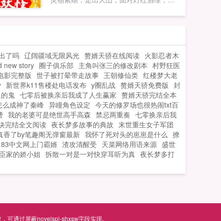
相摸骨堪舆测命，坑蒙拐骗拍黒砖斗高人
淘古玩赚大钱，替天行道。置身黑暗官
场，直面恩怨情仇，享受声色犬马，却俨
然不知道自己身上埋藏这个一个惊天秘密
出了吗
辽阔疆域无限风光
赘婿天骄在线阅读
火影忍者木
让权贵弯腰，让同行低头，让明星捶腿，
ew story
圈子俱乐部
主角叫张三的修改剧本
村野狂医
让黑道乱抖，让猴子翻跟，让石头冒油！
电影完整版
世子被打晕带走故事
王朝修仙类
红楼梦大老
被称为妖孽一般的存在，但那颗闷骚的道
y
新世界k11售楼处电话发布
y圈乱战
赘婿天骄免费版
封
心，始终未变！张小妖豆包，你叫一声咱
里的鬼
七零后被换亲后我成了人生赢家
赘婿天骄完结全本
就收钱财，叫两声，咱就搂女人，怎样？
怎么成神了秦峰
异瞳角色设定
今天的修罗场也很热闹txt百
豆包咕咕咕！张小妖我擦！你这劣货难道
费
我的老婆可是绝世高手高森
禁忌两重奏
七零换亲后我
诀完结全文阅读
想财色双收！？（小张作品，必是精品，
夜长梦多故事的典故
末世重生女子军团
真香了by笔趣阁无弹窗最新
我怀了死对头的崽崽是什么
撩
尽可一看！多支持，多投票！本书群号
83中文网上门霸婿
渣攻清醒受
天菜网络用语来源
盛世
51447463，欢迎加入。）...
臣家的娇小姐
拆散一对是一对快穿耳听为真
夜长梦多打
屏蔽novelspi-shxsw字段实现。