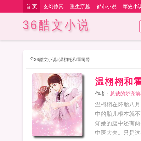
首 页
玄幻修真
重生穿越
都市小说
军史小
36酷文小说
36酷文小说
>
温栩栩和霍司爵
温栩栩和
作者：
总裁的娇宠前
温栩栩在怀胎八月
中的胎儿根本就不
知她的腹中还有两
中医大夫。只是这么