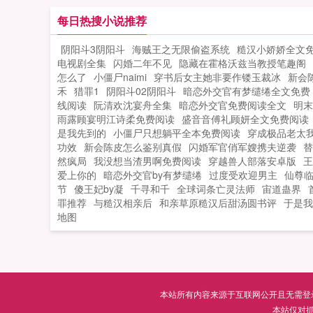
昆寻回异宝流失传的赤龙口诀，没有七
的寻常物随便炼炼就是仙界极品宝物南
每日热搜小说推荐
霸依靠胸罩产业修成日吸万乘花蜜的仙
阴阳斗3阴阳斗
海贼王之无限偷盗系统
糙汉小娇娇全文
之王余镇东千万次替邪仙们承受三灾利
电视剧全集
闪婚二年不见
隐藏在霍格沃兹当教授笔趣阁
害，在爆掉第99个大仙后，炼成狱火之
怎么了
小僵尸naimi
穿书后女主她非要作镂玉裁冰
新会
面对玉皇蒙困，巨根入侵。曾经的同门
禾
猎罪1
阴阳斗02阴阳斗
暗恋外交官有梦缱绻全文免费
兄弟，是零和还是共赢？是壁咚玉帝改
线阅读
阮清欢沈宴舟全集
暗恋外交官免费阅读全文
明末
还是取而代之？三个女人玩宫斗，三个
雨露顾宴明江诗柔免费阅读
盛音音傅礼顾妍全文免费阅读
人逐鹿天庭编辑大大虐我千百回，我对
是我先到的
小僵尸只想躺平全本免费阅读
穿成极品老太我
功效
新会陈皮怎么鉴别真假
大如初恋。如能签约，我可以试着让南
闪婚军官俏军嫂携夫逆袭
替
然疯局
我没想当渣男啊免费阅读
穿越兽人部落安卓版
王
霸把重机枪走私到天庭...
爱上你的
暗恋外交官by有梦缱绻
过度受欢迎男主
仙尊
节
傻王妃by凝
千寻和千
全球词条亡灵法师
宙道蛊界
罪推荐
与糙汉相亲后
和亲草原糙汉后甜汤圆书评
于是我
地图
本站所有内容来源于互联网公开且无需登录即
本站仅对