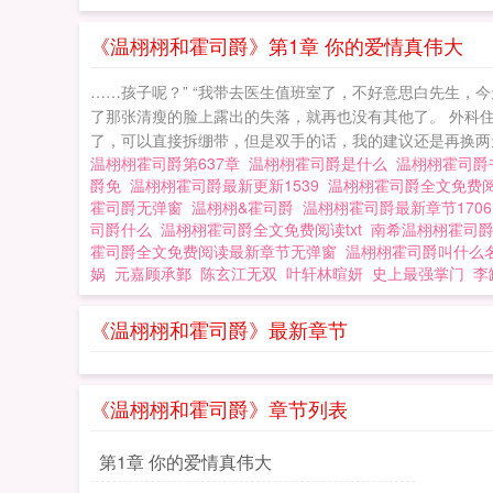
前妻
《温栩栩和霍司爵》第1章 你的爱情真伟大
……孩子呢？” “我带去医生值班室了，不好意思白先生，
了那张清瘦的脸上露出的失落，就再也没有其他了。 外科住
了，可以直接拆绷带，但是双手的话，我的建议还是再换两天
温栩栩霍司爵第637章
温栩栩霍司爵是什么
温栩栩霍司
爵免
温栩栩霍司爵最新更新1539
温栩栩霍司爵全文免费阅
霍司爵无弹窗
温栩栩&霍司爵
温栩栩霍司爵最新章节170
司爵什么
温栩栩霍司爵全文免费阅读txt
南希温栩栩霍司
霍司爵全文免费阅读最新章节无弹窗
温栩栩霍司爵叫什么
娲
元嘉顾承鄞
陈玄江无双
叶轩林暄妍
史上最强掌门
李
《温栩栩和霍司爵》最新章节
《温栩栩和霍司爵》章节列表
第1章 你的爱情真伟大