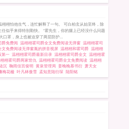
 温栩栩怕他生气，连忙解释了一句。 可白柏玄从始至终，除
任似乎来得特别勤快。 “霍先生，你的腿上已经没什么问题
口罩，身上也被迫穿了两层防护...
司爵免费阅
温栩栩霍司爵全文免费阅读无弹窗
温栩栩霍司
全文免费阅读无弹窗胤的拼音视屏
温栩栩和霍司爵
温栩栩
版第一
温栩栩霍司爵最新目录
温栩栩霍司爵全文
温栩栩霍
温栩栩霍司爵两家世仇
温栩栩霍司爵全文免费阅读
温栩栩
陆沉
鞠雨佳宫俊明
黄泉管理局
姜晚晚慕书衍
萧天女
谦梅花楹
叶凡林傲雪
孟知意陆衍琛
陆阳铭