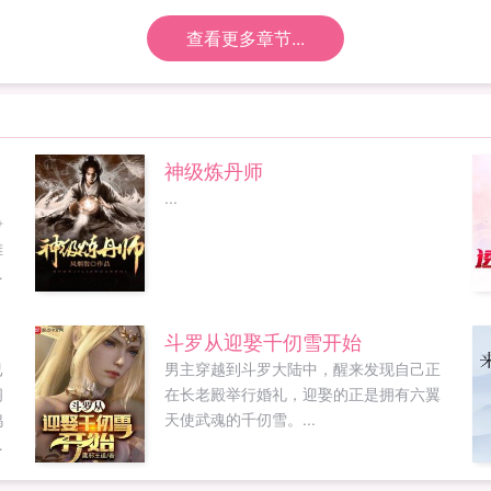
查看更多章节...
神级炼丹师
...
争
雄
，
无
穿
斗罗从迎娶千仞雪开始
来
已
男主穿越到斗罗大陆中，醒来发现自己正
闷
在长老殿举行婚礼，迎娶的正是拥有六翼
鸡
天使武魂的千仞雪。...
糊
林