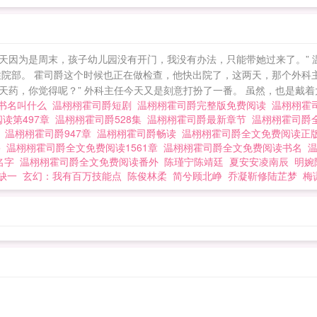
今天因为是周末，孩子幼儿园没有开门，我没有办法，只能带她过来了。”
院部。 霍司爵这个时候也正在做检查，他快出院了，这两天，那个外科主
药，你觉得呢？” 外科主任今天又是刻意打扮了一番。 虽然，也是戴着大
爵书名叫什么
温栩栩霍司爵短剧
温栩栩霍司爵完整版免费阅读
温栩栩霍
读第497章
温栩栩霍司爵528集
温栩栩霍司爵最新章节
温栩栩霍司爵
6
温栩栩霍司爵947章
温栩栩霍司爵畅读
温栩栩霍司爵全文免费阅读正
爵
温栩栩霍司爵全文免费阅读1561章
温栩栩霍司爵全文免费阅读书名
名字
温栩栩霍司爵全文免费阅读番外
陈瑾宁陈靖廷
夏安安凌南辰
明婉
缺一
玄幻：我有百万技能点
陈俊林柔
简兮顾北峥
乔凝靳修陆芷梦
梅