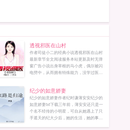
透视邪医在山村
作者司徒小二的经典小说透视邪医在山村
最新章节全文阅读服务本站更新及时无弹
窗广告小说出身草根的马小虎，偶尔被闪
电劈中，从而拥有特殊能力，没学过医，
却能起死人而肉白骨，没务过农，却能在
地里种出金疙瘩。闲来无事，就去认几个
纪少的如意娇妻
亲戚，干哥哥能替我挡刀，干姐姐能替我
纪少的如意娇妻作者纪时谦薄安安纪少的
挣钱，便宜老岳父能替我背锅。痛饮狂歌
如意娇妻txt下载三年前，薄安安还只是一
空度日，飞扬跋扈为谁雄，日子过得逍遥
个名不经传的小明星，可自从她遇上了只
又自在。有人看我不爽，那就教他怎么做
手遮天的纪大少后，她的生活，她的事业
人，想要找人报复，那就闹他一个天翻地
编一飞冲天，三年时间，他睡了她无数
覆。江左十四州，就因为这少年的横空出