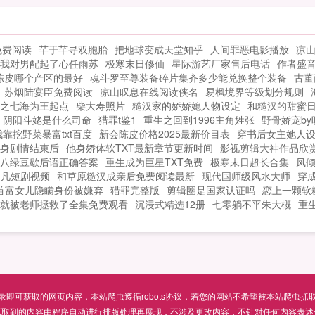
窍
天
灵
免费阅读
芊于芊寻双胞胎
把地球变成天堂知乎
人间罪恶电影播放
凉
我对男配起了心任雨苏
极寒末日修仙
星际游艺厂家售后电话
作者盛
王
陈皮哪个产区的最好
魂斗罗至尊装备碎片集齐多少能兑换整个装备
古董
师
苏烟陆宴臣免费阅读
凉山叹息在线阅读侠名
易枫境界等级划分规则
革
之七海为王起点
柴大寿照片
糙汉家的娇娇媳人物设定
和糙汉的甜蜜
男
阴阳斗姥是什么司命
猎罪t鉴1
重生之回到1996主角姓张
野骨娇宠by
大
靠挖野菜暴富txt百度
新会陈皮价格2025最新价目表
穿书后女主她人设
天
身剧情结束后
他身娇体软TXT最新章节更新时间
影视剪辑大神作品欣
八绿豆歇后语正确答案
重生成为巨星TXT免费
极寒末日超长合集
凤
临凡短剧视频
和草原糙汉成亲后免费阅读最新
现代国师级风水大师
穿
首富女儿隐瞒身份被嫌弃
猎罪完整版
剪辑圈是国家认证吗
恋上一颗软
就被老师拯救了全集免费观看
沉浸式精选12册
七零躺不平朱大概
重
可获取的网页内容，本站爬虫遵循robots协议，若您的网站不希望被本站爬虫抓取，可通过
抓取到的内容由程序自动进行排版处理再展现，不涉及更改内容，不针对任何内容表述