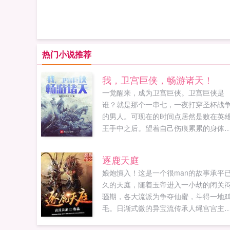
热门小说推荐
我，卫宫巨侠，畅游诸天！
一觉醒来，成为卫宫巨侠。卫宫巨侠是
谁？就是那个一串七，一夜打穿圣杯战
的男人。可现在的时间点居然是败在英
王手中之后。望着自己伤痕累累的身体
面临即将被囚禁的危险，卫宫士郎只能
奈望天。行了，什么都别说了，等我先
逐鹿天庭
个越。这个仇我记下了，一切都等我回
娘炮慎入！这是一个很man的故事承平
再说。卫宫士郎为了守...
久的天庭，随着玉帝进入一小劫的闭关
骚期，各大流派为争夺仙蜜，斗得一地
毛。日渐式微的异宝流传承人绳宫宫主
涂仙，这年从升天洞接回了三名徒弟唐