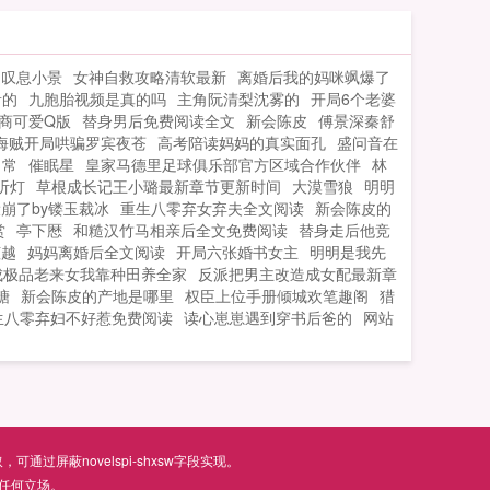
次，而她也负责的当好他的情人，只是，
世，掀起了轩然大波，无数的阴谋和罪恶
到了最后，究竟是谁认了真，失了心？...
被暴晒在日光底...
山叹息小景
女神自救攻略清软最新
离婚后我的妈咪飒爆了
音的
九胞胎视频是真的吗
主角阮清梨沈雾的
开局6个老婆
商可爱Q版
替身男后免费阅读全文
新会陈皮
傅景深秦舒
海贼开局哄骗罗宾夜苍
高考陪读妈妈的真实面孔
盛问音在
日常
催眠星
皇家马德里足球俱乐部官方区域合作伙伴
林
听灯
草根成长记王小璐最新章节更新时间
大漠雪狼
明明
崩了by镂玉裁冰
重生八零弃女弃夫全文阅读
新会陈皮的
赏
亭下厯
和糙汉竹马相亲后全文免费阅读
替身走后他竞
倾越
妈妈离婚后全文阅读
开局六张婚书女主
明明是我先
成极品老来女我靠种田养全家
反派把男主改造成女配最新章
糖
新会陈皮的产地是哪里
权臣上位手册倾城欢笔趣阁
猎
生八零弃妇不好惹免费阅读
读心崽崽遇到穿书后爸的
网站
屏蔽novelspi-shxsw字段实现。
任何立场。