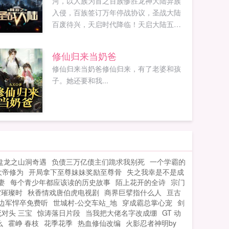
河，以人族为首之百族惨胜龙神大陆异族
入侵，百族签订万年停战协议，圣战大陆
百废待兴，天启时代降临！天启大陆五千
年，以龙族为首百族率先撕毁协议，发动
百族内战，对人族疆域进行掠夺，仅仅百
修仙归来当奶爸
年，人族疆域十不存一，人族转攻为守。...
修仙归来当奶爸修仙归来，有了老婆和孩
子。她还要和我...
盘龙之山洞奇遇
负债三万亿债主们跪求我别死
一个学霸的
大帝修为
开局拿下至尊妹妹奖励至尊骨
失之我幸是不是成
妻
每个青少年都应该读的历史故事
陌上花开的全诗
宗门
空璀璨时
秋香情戏唐伯虎电视剧
商界巨擘指什么人
亘古
边军悍卒免费听
世城村-公交车站_地
穿成霸总掌心宠
剑
死对头 三宝
惊涛落日片段
当我把大佬名字改成绷
GT 动
么
霍峥 春枝
花季花季
热血修仙改编
火影忍者神明by