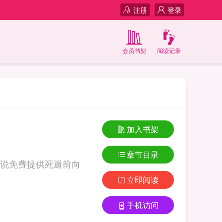
注册
登录
会员书架
阅读记录
加入书架
章节目录
小说免费提供死遁前向
立即阅读
手机访问