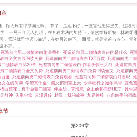
8章
她，顾无琢有绿茶属性啊。 算了，是她不好，一直害他患得患失。这段时
结界，一晃三年无人打理，在各种术法的加持下，依然维持原貌。林曦雾进
雾，雪球优雅地迈步靠近，在她脚边躺下。 而后，就是清茶与点心，青
忘。 ...
0
死遁前向男二倾情表白附带番外
死遁前向男二倾情表白讲的是什么
死
情表白全文在线阅读免费
死遁前向男二倾情表白TXT百度
死遁前向男二倾
男二倾情表白第20章
死遁前向男二倾情表白 作者夜饮三大白
死遁前向
向男二倾情表白全文免费
死遁前向男二倾情表白免费阅读全文
死遁前向
白百度
死遁前向男二倾情表白免费观看
死遁前向男二倾情表白好看吗
全文在线阅读
学渣真千金，秦总悄悄宠上天
少年歌行之凛冬风雪
蓝色
槽白莲花，真千金豪门团宠
伴生劫，苦海恋
金主他和病娇HE了
社牛
是灯神
失重尘埃
云溪月传
精灵：我的故事
九界神尊
八条触手的宿敌
章节
第206章