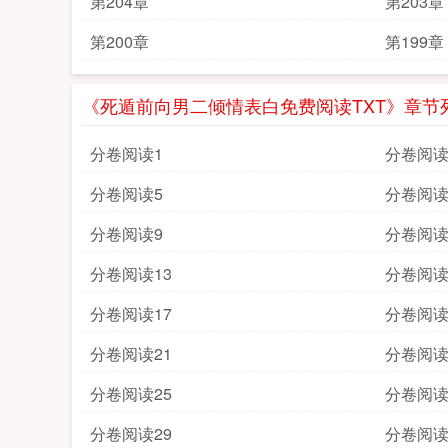
第204章
第203章
第200章
第199章
《死遁前向男二倾情表白免费阅读TXT》章节
分卷阅读1
分卷阅读
分卷阅读5
分卷阅读
分卷阅读9
分卷阅读
分卷阅读13
分卷阅读
分卷阅读17
分卷阅读
分卷阅读21
分卷阅读
分卷阅读25
分卷阅读
分卷阅读29
分卷阅读