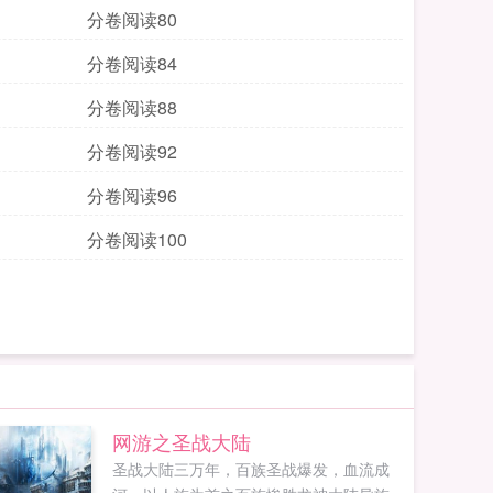
分卷阅读80
分卷阅读84
分卷阅读88
分卷阅读92
分卷阅读96
分卷阅读100
网游之圣战大陆
圣战大陆三万年，百族圣战爆发，血流成