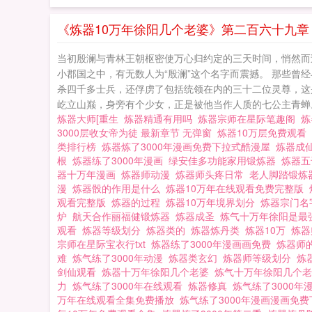
鼻祖，还在娘胎里
条腿。那一个永远
《炼器10万年徐阳几个老婆》第二百六十九章
当初殷澜与青林王朝枢密使万心归约定的三天时间，悄然而过
小郡国之中，有无数人为“殷澜”这个名字而震撼。 那些
杀四千多士兵，还俘虏了包括统领在内的三十二位灵尊，这
屹立山巅，身旁有个少女，正是被他当作人质的七公主青蝉。 
炼器大师[重生
炼器精通有用吗
炼器宗师在星际笔趣阁
炼
3000层收女帝为徒 最新章节 无弹窗
炼器10万层免费观看
类排行榜
炼器炼了3000年漫画免费下拉式酷漫屋
炼器成
根
炼器练了3000年漫画
绿安佳多功能家用锻炼器
炼器五
器十万年漫画
炼器师动漫
炼器师头疼日常
老人脚踏锻
漫
炼器骰的作用是什么
炼器10万年在线观看免费完整版
观看完整版
炼器的过程
炼器10万年境界划分
炼器宗门
炉
航天合作丽福健锻炼器
炼器成圣
炼气十万年徐阳是最
观看
炼器等级划分
炼器类的
炼器炼丹类
炼器10万
炼
宗师在星际宝衣行txt
炼器练了3000年漫画画免费
炼器师
难
炼气练了3000年动漫
炼器类玄幻
炼器师等级划分
炼
剑仙观看
炼器十万年徐阳几个老婆
炼气十万年徐阳几个
力
炼气练了3000年在线观看
炼器修真
炼气练了3000
万年在线观看全集免费播放
炼气练了3000年漫画漫画免