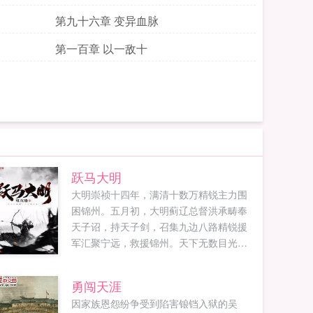
第九十六章 变异血脉
第一百章 以一敌十
跃马大明
大明崇祯十四年，满清十数万精锐主力围
困锦州。五月初，大明蓟辽总督洪承畴奉
天子诏，持天子剑，召集九边八路精锐援
军汇聚宁远，救援锦州。天下无数目光汇
聚辽西！决定明清两国国运，决定天下亿
万苍生命运的松锦之战，一触即发！这
勇闯天涯
时，宁远城外，迎来一名新兵三十功名尘
因家族恩怨纷争受到陷害锒铛入狱的吴
与土，八千里路云和月，多少英雄豪