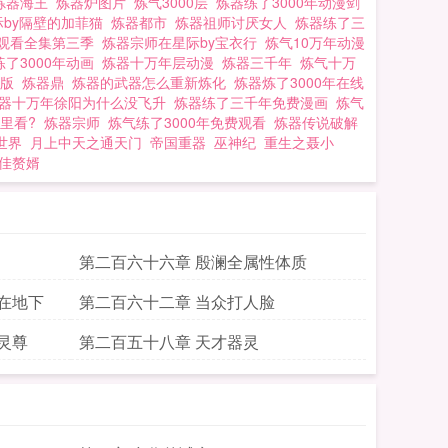
炼器海王
炼器炉图片
炼气3000层
炼器练了3000年动漫剑
际by隔壁的加菲猫
炼器都市
炼器祖师讨厌女人
炼器练了三
费观看全集第三季
炼器宗师在星际by宝衣行
炼气10万年动漫
练了3000年动画
炼器十万年层动漫
炼器三千年
炼气十万
整版
炼器鼎
炼器的武器怎么重新炼化
炼器炼了3000年在线
器十万年徐阳为什么没飞升
炼器练了三千年免费漫画
炼气
哪里看?
炼器宗师
炼气练了3000年免费观看
炼器传说破解
世界
月上中天之通天门
帝国重器
巫神纪
重生之聂小
佳赘婿
第二百六十六章 殷澜全属性体质
在地下
第二百六十二章 当众打人脸
灵尊
第二百五十八章 天才器灵