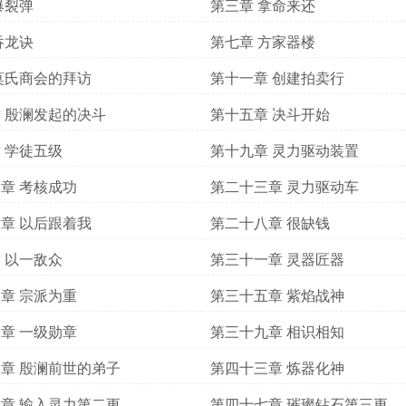
爆裂弹
第三章 拿命来还
吞龙诀
第七章 方家器楼
莫氏商会的拜访
第十一章 创建拍卖行
 殷澜发起的决斗
第十五章 决斗开始
 学徒五级
第十九章 灵力驱动装置
章 考核成功
第二十三章 灵力驱动车
章 以后跟着我
第二十八章 很缺钱
 以一敌众
第三十一章 灵器匠器
章 宗派为重
第三十五章 紫焰战神
章 一级勋章
第三十九章 相识相知
章 殷澜前世的弟子
第四十三章 炼器化神
章 输入灵力第二更
第四十七章 璀璨钻石第三更