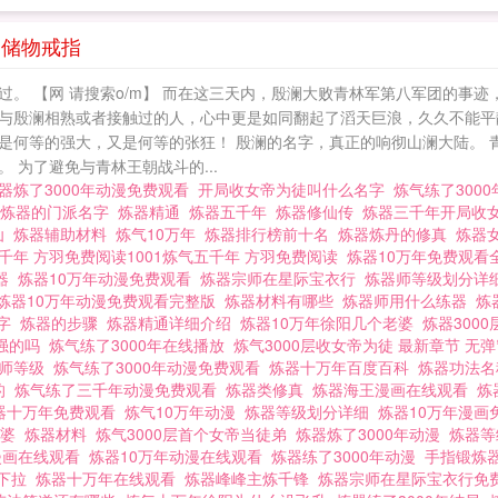
面萌芽……这一年，殷澜十六岁。这一天，父亲被活活打
封存在记忆深处的善良女孩，也被逼得吞食烈性甘火油，
 储物戒指
美的年华里，凋落枯萎…… 炼器
。 【网 请搜索o/m】 而在这三天内，殷澜大败青林军第八军团的事
曾经与殷澜相熟或者接触过的人，心中更是如同翻起了滔天巨浪，久久不能平
是何等的强大，又是何等的张狂！ 殷澜的名字，真正的响彻山澜大陆。 
为了避免与青林王朝战斗的...
器炼了3000年动漫免费观看
开局收女帝为徒叫什么名字
炼气练了300
炼器的门派名字
炼器精通
炼器五千年
炼器修仙传
炼器三千年开局收
仙
炼器辅助材料
炼气10万年
炼器排行榜前十名
炼器炼丹的修真
炼器
千年 方羽免费阅读1001炼气五千年 方羽免费阅读
炼器10万年免费观
炼器
炼器10万年动漫免费观看
炼器宗师在星际宝衣行
炼器师等级划分详
炼器10万年动漫免费观看完整版
炼器材料有哪些
炼器师用什么练器
炼
名字
炼器的步骤
炼器精通详细介绍
炼器10万年徐阳几个老婆
炼器300
强的吗
炼气练了3000年在线播放
炼气3000层收女帝为徒 最新章节 无
器师等级
炼气练了3000年动漫免费观看
炼器十万年百度百科
炼器功法
的
炼气练了三千年动漫免费观看
炼器类修真
炼器海王漫画在线观看
炼
器十万年免费观看
炼气10万年动漫
炼器等级划分详细
炼器10万年漫
老婆
炼器材料
炼气3000层首个女帝当徒弟
炼器炼了3000年动漫
炼器
年漫画在线观看
炼器10万年动漫在线观看
炼器练了3000年动漫
手指锻炼
费下拉
炼器十万年在线观看
炼器峰峰主炼千锋
炼器宗师在星际宝衣行免