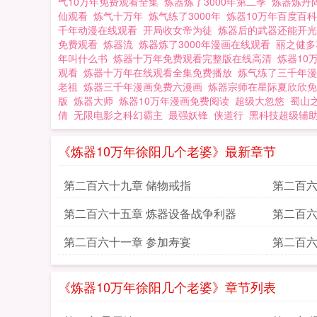
气10万年免费观看全集
炼器炼了3000年第二季
炼器炼丹
仙观看
炼气十万年
炼气练了3000年
炼器10万年百度百
千年动漫在线观看
开局收女帝为徒
炼器后的武器还能开
免费观看
炼器流
炼器炼了3000年漫画在线观看
丽之健
年叫什么书
炼器十万年免费观看完整版在线高清
炼器10
观看
炼器十万年在线观看全集免费播放
炼气练了三千年
老祖
炼器三千年漫画免费六漫画
炼器宗师在星际夏欣欣
版
炼器大师
炼器10万年漫画免费阅读
超级大忽悠
蜀山
倩
无限电影之科幻霸主
最强妖锋
侠道行
黑科技超级辅
《炼器10万年徐阳几个老婆》最新章节
第二百六十九章 储物戒指
第二百六
第二百六十五章 炼器设备战争利器
第二百六
第二百六十一章 参加寿宴
第二百六
《炼器10万年徐阳几个老婆》章节列表