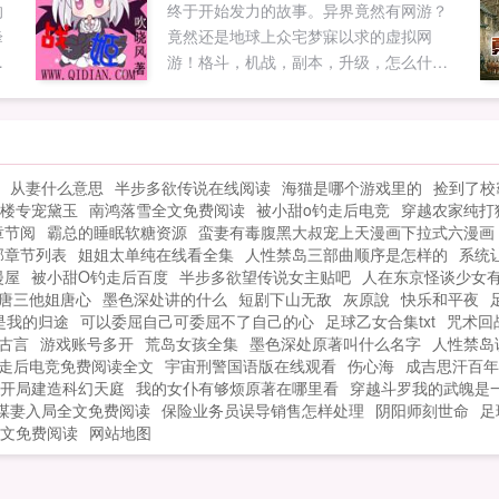
的
终于开始发力的故事。异界竟然有网游？
峰
竟然还是地球上众宅梦寐以求的虚拟网
游！格斗，机战，副本，升级，怎么什么
拯
类型都有？异界竟然有小说？什么，当前
度
最热门那部电视剧就是同名小说改编
，
的？！这还是异界么？李云感叹，看着面
是
前电影院门口写着的周末情侣半价，看着
从妻什么意思
半步多欲传说在线阅读
海猫是哪个游戏里的
捡到了校
，
从自己面前走过的一对牛头人情侣，久久
楼专宠黛玉
南鸿落雪全文免费阅读
被小甜o钓走后电竞
穿越农家纯打
内
无语。他该说什么？烧死异性恋？其实，
章节阅
霸总的睡眠软糖资源
蛮妻有毒腹黑大叔宠上天漫画下拉式六漫画
给
在异界，除了战斗和妹子，还有很多事情
部章节列表
姐姐太单纯在线看全集
人性禁岛三部曲顺序是怎样的
系统
可以干。李云语群②⑧⑧①⑧③③⑥⑤...
漫屋
被小甜O钓走后百度
半步多欲望传说女主贴吧
人在东京怪谈少女
唐三他姐唐心
墨色深处讲的什么
短剧下山无敌
灰原說
快乐和平夜
是我的归途
可以委屈自己可委屈不了自己的心
足球乙女合集txt
咒术回
古言
游戏账号多开
荒岛女孩全集
墨色深处原著叫什么名字
人性禁岛
钓走后电竞免费阅读全文
宇宙刑警国语版在线观看
伤心海
成吉思汗百年
开局建造科幻天庭
我的女仆有够烦原著在哪里看
穿越斗罗我的武魄是
谋妻入局全文免费阅读
保险业务员误导销售怎样处理
阴阳师刻世命
足
文免费阅读
网站地图