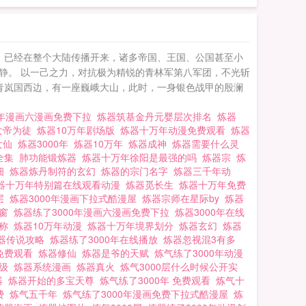
死，自己被敲断了一
之后毒发身亡，在最
迹，已经在整个大陆传播开来，诸多帝国、王国、公国甚至小
静。 以一己之力，对抗极为精锐的青林军第八军团，不光斩
青岚国西边，有一座巍峨大山，此时，一身银色战甲的殷澜
0年漫画六漫画免费下拉
炼器筑基金丹元婴层次排名
炼器
女帝为徒
炼器10万年剧场版
炼器十万年动漫免费观看
炼器
女仙
炼器3000年
炼器10万年
炼器成神
炼器需要什么灵
看全集
肺功能锻炼器
炼器十万年徐阳是最强的吗
炼器宗
炼
细
炼器炼丹制符的玄幻
炼器的宗门名字
炼器三千年动
器十万年特别篇在线观看动漫
炼器觅长生
炼器十万年免费
0层
炼器3000年漫画下拉式酷漫屋
炼器宗师在星际by
炼器
弹窗
炼器练了3000年漫画六漫画免费下拉
炼器3000年在线
名称
炼器10万年动漫
炼器十万年境界划分
炼器玄幻
炼器
器传说攻略
炼器练了3000年在线播放
炼器忽视混3有多
画免费观看
炼器修仙
炼器是爷的天赋
炼气练了3000年动漫
等级
炼器系统漫画
炼器真火
炼气3000层什么时候公开实
器
炼器开始的多宝天尊
炼气练了3000年 免费观看
炼气十
费
炼气五千年
炼气练了3000年漫画免费下拉式酷漫屋
炼