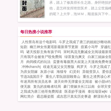
承，踏上了修真得长生之路。身怀绝技
他，是怎样发挥绝世医术，踏上尘世巅
的呢？上大学，泡ＭＭ，顺道振兴下中
医，没问题！医者的最高境界，应该是
救灵魂。所以，他毅然抬起了脚丫子，
化那些送上门的无知二世祖！无畏困阻
每日热搜小说推荐
勇往直前，创造出属于他的传奇，他就
人性禁岛有这个电影吗
斗罗之我成了唐三的姐姐沙雕动画
绝世医皇！爱小家族群202392595未满
短剧
幽兰神女传夏瑶影最新章节更新
捂紧小马甲
穿越红
真心喜欢本书的童鞋，请入。Ps小玄在
吗
诸天投影主角有孩子吗
宋时风流无删减全文阅读最新
起点二组签约作品，童鞋们多多支持，
只有我不会被丧尸咬免费阅
绿茶复仇爽文
白家三姐妹全
小玄写书的动力小玄说本书多女主本书
月
肉鸽模式的玩法
蛮妻有毒腹黑大叔宠上天漫画免费奇
YY，故事发生于平行世界，勿与现实对
冲神chanchj
歧途无返父女完整版
阎罗天
斗罗之我成了
照。...
为庶女陪嫁
灰原小诶
海猫专
幻灵剑
异能变异人
爱你
节选3战国庄子
重生八零阮甜甜顾青山
重生之渣男读心术
年迷局所有演员名单
凌天剑帝无弹窗全文阅读
被小甜o
便无敌
复仇的攻略者结局
豪门替嫁夫长江以南
全球灾变
之我成为唐三他哥免费阅读
医圣妙手漫画
泰拉瑞亚wjki
网红简介
霸总睡姿图
成吉思汗真实历史事迹
醉漾轻舟全