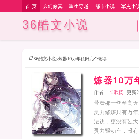
首 页
玄幻修真
重生穿越
都市小说
军史小
36酷文小说
36酷文小说
>
炼器10万年徐阳几个老婆
炼器10万
作者：
长歌扬
更新时间
带着那一丝至高无
灵力修炼只有万年
法诀，更没有强大
灵力驱动车，没有