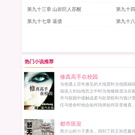
第九十三章 山岩巨人苏醒
第九十四
第九十七章 逼债
第九十八
热门小说推荐
修真高手在校园
当他遇上百年难见的大地震时当他因祸
福误入剑仙地宫之中时当他修炼道法在
市与校园中接触温柔与欲望权利与诡计
任与使命时他会如何抉择如何应变修真
手在校园的精彩人生你绝对不容错过...
都市医皇
简介山村小子萧永，得到了药王孙思邈