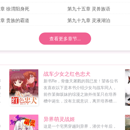
章 徐渭阳身死
第九十五章 灵兽族语
章 贵族的霸道
第九十九章 灵液湖泊
查看更多章节...
战车少女之红色忠犬
得
新书Re，骨傲天屠戮的我已发！望各位书
都
友喜欢以下是本书介绍少女与战车同人，
责
前作某御坂妹的综漫之旅外传某只在培养
高
槽中诞生，没有主观意识，离开培养槽不
久后就不得不遵从命令去进行必死战斗存
在，在世界大战的武器都成玩具的和平世
异界萌灵战姬
界转生了。还获得了金手指一般的战车道
传
这是一个宅男穿越到异界，潜伏十年后，
系统，但是惠里莎太好了，虽然不知...