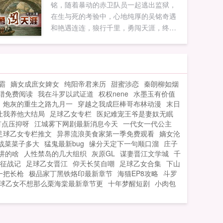
铭，随着暴动的赤卫队员一起逃出监狱，
杰？！捐躯报家国，九死尤未悔！！！各
在生与死的考验中，心地纯厚的吴铭奇遇
位书友要是觉得跃马大明还不错的话请不
和艳遇连连，狼行千里，勇闯天涯，终于
要忘记向您QQ群和微博里的朋友推荐哦！
成就一番惊世骇俗的伟业！请让天子为您
跃马大明最新章节跃马大明无弹窗跃马大
讲述一段交织兄弟情谊与缠绵悱恻爱情的
明全文阅读各位书友要是觉得跃马大明还
生动故事，一幅历史的恢宏画卷在您眼前
不错的话请不要忘记向您QQ群和微博里的
徐徐展开。至今为止，天子已经完成铁骨
朋友推荐哦！...
霸
嫡女成庶女婢女
纯阳帝君来历
甜蜜涉恋
秦朗柳如烟
傲气凛然越境鬼医热血燃烧大时代光速领
猎免费阅读
我在斗罗以武证道
权权nene
水墨玉有价值
跑者再生传奇等九部作品，每一本都完
炮灰的重生之路九月一
穿越之我成巨棒哥布林动漫
末日
本，值得您的收藏和阅读！...
让我养他大结局
足球乙女专栏
医妃难宠王爷是妻奴无眠
有点压抑呀
江城雾下网剧最新消息今天
一代女一代公主
足球乙女专栏推文
异界流浪美食家第一季免费观看
嫡女沦
战菜菜子多大
猛鬼最新bug
缘分天定下一句顺口溜
庄子
讲的啥
人性禁岛的几大组织
灰原GL
谋妻晋江文学城
千
征战记
足球乙女晋江
仰天长笑自嘲
足球乙女合集
下山
一把长枪
极品家丁黑铁烙印最新章节
海猫EP8攻略
斗罗
球乙女不想那么栗海棠最新章节更
十年梦醒短剧
小肉包