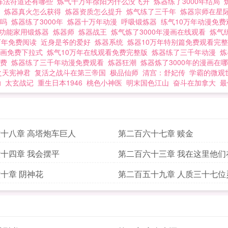
阵法符道还有哪些
炼气十万年徐阳为什么没飞升
炼器练了3000年结局
科
炼器真火怎么获得
炼器资质怎么提升
炼气练了三千年
炼器宗师在星
光吗
炼器练了3000年
炼器十万年动漫
呼吸锻炼器
练气10万年动漫免
多功能家用锻炼器
炼器师
炼器战王
炼气炼了3000年漫画在线观看
炼气
万年免费阅读
近身是爷的爱好
炼器系统
炼器10万年特别篇免费观看完
漫画免费下拉式
炼气10万年在线观看免费完整版
炼器练了三千年动漫
炼
免费
炼器练了三千年动漫免费观看
炼器狂潮
炼器炼了3000年的漫画在
之天宪神君
复活之战斗在第三帝国
极品仙师
清宫：舒妃传
学霸的微观
助
太玄战记
重生日本1946
桃色小神医
明末国色江山
奋斗在加拿大
最
十八章 高塔炮车巨人
第二百六十七章 赎金
十四章 我会摆平
第二百六十三章 我在这里他们
十章 阴神花
第二百五十九章 人质三十七位