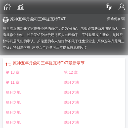
原神五年丹鼎司三年提瓦特TXT
归途何在
/著
璃月港近来新开了家奇奇怪怪的茶馆，名为“长乐”。老板娘雪肤白发明艳动人，一
看就像个神仙。长乐茶馆价格贵还得客人自己动手，不过味道实在新奇，是以很
快得到居民们的承认。茶馆里的客人包括并不限于往生堂堂主..
原神五年丹鼎司三
年提瓦特归途何在
原神五年丹鼎司三年提瓦特免费阅读
原神五年丹鼎司三年提瓦特TXT
最新章节
第 13 章
第 12 章
第 11 章
璃月之地
璃月之地
璃月之地
璃月之地
璃月之地
璃月之地
璃月之地
璃月之地
璃月之地