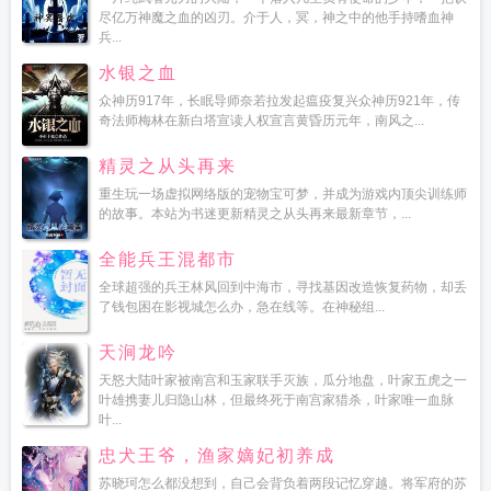
尽亿万神魔之血的凶刃。介于人，冥，神之中的他手持嗜血神
兵...
水银之血
众神历917年，长眠导师奈若拉发起瘟疫复兴众神历921年，传
奇法师梅林在新白塔宣读人权宣言黄昏历元年，南风之...
精灵之从头再来
重生玩一场虚拟网络版的宠物宝可梦，并成为游戏内顶尖训练师
的故事。本站为书迷更新精灵之从头再来最新章节，...
全能兵王混都市
全球超强的兵王林风回到中海市，寻找基因改造恢复药物，却丢
了钱包困在影视城怎么办，急在线等。在神秘组...
天涧龙吟
天怒大陆叶家被南宫和玉家联手灭族，瓜分地盘，叶家五虎之一
叶雄携妻儿归隐山林，但最终死于南宫家猎杀，叶家唯一血脉
叶...
忠犬王爷，渔家嫡妃初养成
苏晓珂怎么都没想到，自己会背负着两段记忆穿越。将军府的苏