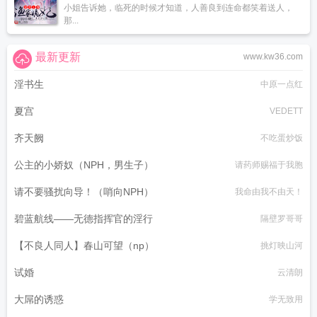
小姐告诉她，临死的时候才知道，人善良到连命都笑着送人，
那...
最新更新
www.kw36.com
淫书生
中原一点红
夏宫
VEDETT
齐天阙
不吃蛋炒饭
公主的小娇奴（NPH，男生子）
请药师赐福于我胞
请不要骚扰向导！（哨向NPH）
我命由我不由天！
碧蓝航线——无德指挥官的淫行
隔壁罗哥哥
【不良人同人】春山可望（np）
挑灯映山河
试婚
云清朗
大屌的诱惑
学无致用