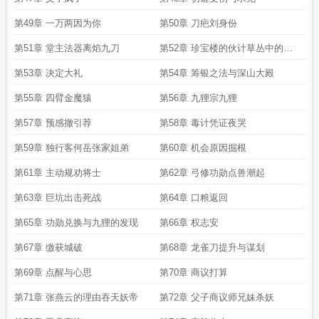
第49章 一万两因为你
第50章 刀疤刘身份
第51章 堂主法器离焰九刀
第52章 珍宝楼的伙计草丛中的声
音
第53章 决定大礼
第54章 筹银之法与深山大殿
第55章 四臂金魔猿
第56章 九狸宗九狸
第57章 预感撤引荐
第58章 毒计凭证夜哭
第59章 独行客何岳张家姐弟
第60章 机会原因掘根
第61章 主动规劝将士
第62章 弓修功勋点兽潮起
第63章 巨坑出击死战
第64章 口粮返回
第65章 功勋兑换与九狸的发现
第66章 权志安
第67章 缴获城破
第68章 龙雀刀提升与谋划
第69章 点醒与心思
第70章 商议打算
第71章 张燕云的理由吞天妖帝
第72章 父子商议师兄妹杀妖