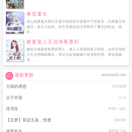
奉旨重生
花心的萧逸天因为不遵守洞房前对老婆许下的誓言，结果被玉帝
逮住，差点儿挂掉。好不容易说动玉帝获得了重生的机会，条
件...
娇妻宠上天沈琦夜墨轩
嫁给北城最有权势的男人，做人人羡慕的夜少奶奶，从此沈琦的
人生过得顺风顺水，本以为这场婚姻只是各取所需。谁知道她
竟...
最新更新
www.kw36.com
大屌的诱惑
学无致用
父子共母
江儿
淫书生
中原一点红
【五梦】背这五条，悟透
DarcyK
倾君长生
裤裆有刀伞