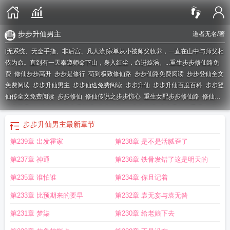
步步升仙男主
道者无名
/著
[无系统、无金手指、非后宫、凡人流]宗单从小被师父收养，一直在山中与师父相
依为命。直到有一天奉遵师命下山，身入红尘，命进旋涡。...
重生步步修仙路免
费
修仙步步高升
步步是修行
苟到极致修仙路
步步仙路免费阅读
步步登仙全文
免费阅读
步步升仙男主
步步仙途免费阅读
步步升仙
步步升仙百度百科
步步登
仙传全文免费阅读
步步修仙
修仙传说之步步惊心
重生女配步步修仙路
修仙之
步步高升txt
独步修仙路免费阅读
步步仙路txt
步步修缘
步步升仙好看吗
修仙之
步步高升
修仙之步步仙路
步步升仙男主
最新章节
第239章 出发霍家
第238章 是不是活腻歪了
第237章 神通
第236章 铁骨发错了这是明天的
第235章 谁怕谁
第234章 你且记着
第233章 比预期来的要早
第232章 袁无妄与袁无咎
第231章 梦柒
第230章 给老娘下去