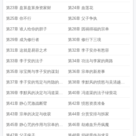
第23章 盘算盘算身资家财
第24章 血莲花
第25章 你不行
第26章 父子争执
第27章 谁人给你的胆子
第28章 因祸得福的宗单
第29章 成为修行者
第30章 修行下三境
第31章 这就是易容之术
第32章 李子安亦有愁容
第33章 李子安的法子
第34章 功法与李家的商路
第35章 珍宝阁与李子安的谋划
第36章 宗单的新差事
第37章 李子安的笃定与尚隐的不
第38章 李默风的愤怒与吴清越的
甘
秘密
第39章 李默风的决定与冯道渠的
第40章 冯道渠的法子绿萤花
求见
第41章 静心咒激战断臂
第42章 愤怒资质准备
第43章 宗单的决定与收获
第44章 分赏安排与拆家
第45章 静心咒的作用与宗单的晋
第46章 劫难血升丹疯魔
升宴
第47章 父子疯子
第48章 切磋受伤与求见