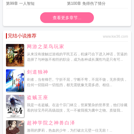
第99章 一人智短
第100章 免得伤了情分
查看更多章节...
完结小说推荐
www.kw36.com
网游之菜鸟玩家
从来没有接触过游戏的平民王石，机缘巧合下进入神话，苦逼的
选择了与种族不相符的职业，成为各种成长属性均是只有可...
剑道独神
剑者，当有锋芒。宁折不屈，宁断不弯，不屈不饶，无所畏惧，
任何一切阻碍一切抵挡，都无需犹豫无需多虑。相信...
盗贼王座
我是一名盗贼。在这个宗门林立，世家繁杂的世界里，他们珍藏
着的珍宝丹药高级战技，无一不被我视为囊中之物。质疑我...
超神学院之神兽白泽
激萌的萝莉，热血的少年，为打破次元壁一往无前！...