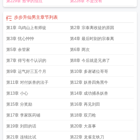
第229章 敖争的指点
第228章 不是没有
步步升仙男主
章节列表
第1章 乌鸡山上有师徒
第2章 宗泰离收徒的原因
第3章 忧心忡忡
第4章 最后时刻的宗泰离
第5章 余管家
第6章 两次
第7章 得亏有个认识的
第8章 今后就是兄弟了
第9章 运气好三五个月
第10章 多谢诸位哥哥
第11章 对付妖兽的法子
第12章 妖兽四角黑牛
第13章 小心
第14章 成功捕杀妖兽
第15章 分奖励
第16章 再见刘田
第17章 李家医药铺
第18章 双刃枪
第19章 刘田的话
第20章 大喜事
第21章 连续比试
第22章 龙雀玄铁刀