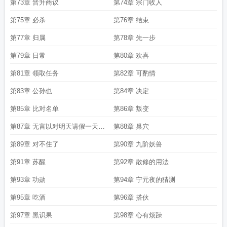
第73章 晋升商议
第74章 宗门收人
第75章 必杀
第76章 结束
第77章 归属
第78章 先一步
第79章 日常
第80章 欢喜
第81章 领取任务
第82章 可酌情
第83章 公孙也
第84章 决定
第85章 比对名单
第86章 叛变
第87章 无言以对明天请假一天番
第88章 巢穴
茄给的每月任选一天休息
第89章 对不住了
第90章 九阶妖兽
第91章 苏醒
第92章 散修的用法
第93章 功勋
第94章 宁元夜的猜测
第95章 吃酒
第96章 搭伙
第97章 黑识果
第98章 心有烦躁