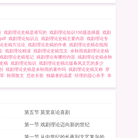
析
戏剧理论史稿是谁写的
戏剧理论知识100题选择题
戏剧
pdf
戏剧理论知识点
戏剧理论史稿主要内容
戏剧理论专
理论史稿方法论
戏剧理论史稿的作者
戏剧理论史稿在线阅
理论
戏剧理论精读
戏剧理论史稿范文
余秋雨戏剧理论史稿
戏剧理论史稿笔记
戏剧理论有哪些内容
戏剧理论史稿余秋
论史稿
戏剧理论知识
戏剧理论史稿出版春风文艺的多少
区别
戏剧理论史稿是余秋雨的著作吗
戏剧理论史稿又称
穿
军
秋雨散文
悲欢长歌
独裁者的温柔
经理的甜心杀手
幸
第五节 莫里哀论喜剧
第一节 戏剧理论迈向新的世纪
第一节 从中世纪的长夜到文艺复兴的黎