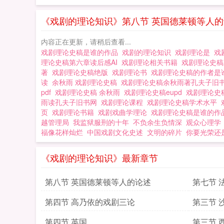
《戏剧的理论知识》第八节 英国德莱顿等人
内容正在更新，请稍后查看...
戏剧理论史稿是谁的作品
戏剧的理论知识
戏剧理论是
戏
理论史稿第六章读后感AI
戏剧理论相关书籍
戏剧理论史
著
戏剧理论史稿绝版
戏剧理论书
戏剧理论史稿的作者
读
余秋雨 戏剧理论史稿
戏剧理论史稿余秋雨著孔夫子旧
pdf
戏剧理论史稿 余秋雨
戏剧理论史稿eupd
戏剧理论史
雨读孔夫子旧书网
戏剧理论课程
戏剧理论史稿学术水平
页
戏剧理论书籍
戏剧戏曲学理论
戏剧理论史稿是谁的
越管理局
我监狱服刑的十年
不负余生负情深
观众心理学
福像花样灿烂
中国戏剧文化史述
文明的碎片
你要光荣还
《戏剧的理论知识》最新章节
第八节 英国德莱顿等人的论述
第七节 
论
第四节 高乃依的戏剧三论
第三节 
第四节 英国
第三节 