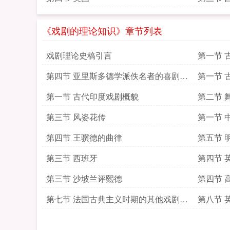
《戏剧的理论知识》章节列表
戏剧理论史稿引言
第一节 
第四节 亚里斯多德学派佚名者的喜剧论
第一节 
纲
第一节 古代印度戏剧概貌
第二节 
第三节 风姿花传
第一节 
第四节 王骥德的曲律
第五节 
第三节 西班牙
第四节 
第三节 沙坡兰评熙德
第四节 
第七节 法国古典主义时期的其他戏剧理
第八节 
论