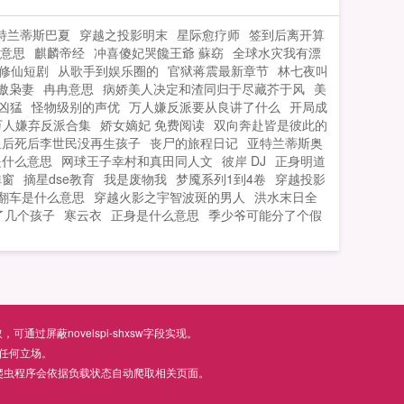
无穷银行卡，从而改变自己的命运。...
特兰蒂斯巴夏
穿越之投影明末
星际愈疗师
签到后离开算
意思
麒麟帝经
冲喜傻妃哭饞王爺 蘇窈
全球水灾我有漂
修仙短剧
从歌手到娱乐圈的
官狱蒋震最新章节
林七夜叫
傲枭妻
冉冉意思
病娇美人决定和渣同归于尽藏芥于风
美
凶猛
怪物级别的声优
万人嫌反派要从良讲了什么
开局成
万人嫌弃反派合集
娇女嫡妃 免费阅读
双向奔赴皆是彼此的
皇后死后李世民没再生孩子
丧尸的旅程日记
亚特兰蒂斯奥
是什么意思
网球王子幸村和真田同人文
彼岸 DJ
正身明道
弹窗
摘星dse教育
我是废物我
梦魇系列1到4卷
穿越投影
翻车是什么意思
穿越火影之宇智波斑的男人
洪水末日全
了几个孩子
寒云衣
正身是什么意思
季少爷可能分了个假
屏蔽novelspi-shxsw字段实现。
任何立场。
爬虫程序会依据负载状态自动爬取相关页面。