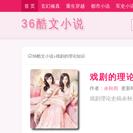
首 页
玄幻修真
重生穿越
都市小说
军史小
36酷文小说
36酷文小说
>
戏剧的理论知识
戏剧的理
作者：
余秋雨
更新时间