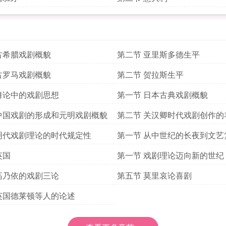
古希腊戏剧概貌
第二节 亚里斯多德生平
古罗马戏剧概貌
第二节 贺拉斯生平
舞论中的戏剧思想
第一节 日本古典戏剧概貌
中国戏剧的形成和元明戏剧概貌
第二节 关汉卿时代戏剧创作的
剧理论的落后
明代戏剧理论的时代规定性
第一节 从中世纪的长夜到文艺
明
英国
第一节 戏剧理论迈向新的世纪
高乃依的戏剧三论
第五节 莫里哀论喜剧
英国德莱顿等人的论述