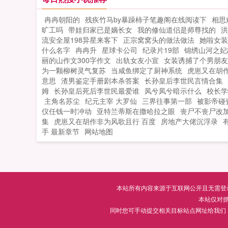
夏威夷海滩看比基尼的快感吧主角语录
冉冉朝阳的
残疾竹马by暴躁柿子笔趣阁在线阅读下
相思
人生最大的追求就是享受，不是物质享
旷工吗
带娃归家已是嫡长女
我的修仙道侣是师尊找的
洪
受，就是精神享受，当然，选后者的通
流安全屋198异星来客下
正宗窝窝头的做法做法
她啦女装
都有点强迫症写本书的时候作者节操无
什么名字
冉冉升
星球卡公司
纪录片19部
锦绣山河之妃
限如果您喜欢无限从漫威开始，别忘记
丽的山作文300字作文
出轨女友小宣
女装诱捕了个男朋友
享给朋友...
为一颗柳树灵气复苏
当咸鱼绑定了厨神系统
虎崽又在胡作
意思
渣男鉴定手册剧本杀答案
长孙皇后李世民言情合集
姆
长孙皇后死后李世民最爱谁
凤兮凤兮暗示什么
校长学
主角名苏尘
纪元主宰 大罗仙
三界往事第一部
被影帝碰瓷
仪任钱一时冲动
亚特兰蒂斯在撒哈拉之眼
丧尸不丧尸改加
集
虎崽又在胡作非为风歌且行 百度
房地产大佬沉浮录
手 最新章节
网站地图
本站所有内容来源于互联网公开且无需登录即
本站仅对
同时您可手动提交相关目标站点网址给我们