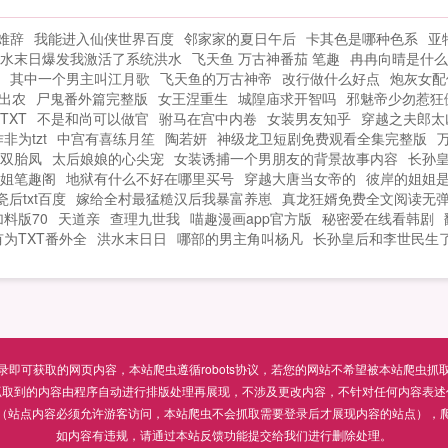
，
难辞
我能进入仙侠世界百度
邻家家的夏日午后
卡其色是哪种色系
亚
水末日爆发我激活了系统洪水
飞天鱼 万古神番茄 笔趣
冉冉向晴是什么
常
其中一个男主叫江月歌
飞天鱼的万古神帝
改行做什么好点
炮灰女配
下
出农
尸鬼番外篇完整版
女王涅重生
城隍庙求开智吗
邪魅帝少勿惹狂
分
TXT
不是和尚可以做官
驸马在宫中内卷
女装男友知乎
穿越之夫郎太
非为tzt
中宫有喜练月笙
陶若妍
神级龙卫短剧免费观看全集完整版
双胎凤
太后娘娘的心尖宠
女装诱捕一个男朋友的背景故事内容
长孙
姐笔趣阁
地狱有什么不好在哪里买号
穿越大唐当女帝的
彼岸的姐姐
后txt百度
嫁给全村最猛糙汉后我暴富养崽
真龙狂婿免费全文阅读无
料版70
天道亲
查理九世我
喵趣漫画app官方版
秘密爱在线看韩剧
有为TXT番外全
洪水末日日
哪部的男主角叫杨凡
长孙皇后和李世民生
可获取的网页内容，本站爬虫遵循robots协议，若您的网站不希望被本站爬虫抓取，可通过
抓取到的内容由程序自动进行排版处理再展现，不涉及更改内容，不针对任何内容表述
（站点内容必须允许游客访问，本站爬虫不会抓取需要登录后才展现内容的站点），
如内容有违规，请通过本站反馈功能提交给我们进行删除处理。