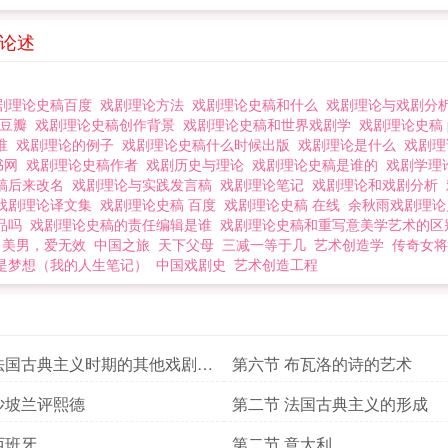
的论述
剧理论史稿百度
戏剧理论方法
戏剧理论史稿和什么
戏剧理论与戏剧分
稿豆瓣
戏剧理论史稿创作背景
戏剧理论史稿和世界戏剧学
戏剧理论史稿 
是谁
戏剧理论的例子
戏剧理论史稿什么时候出版
戏剧理论是什么
戏剧
书网
戏剧理论史稿作者
戏剧历史与理论
戏剧理论史稿是谁的
戏剧学
稿后来改名
戏剧理论与实践发言稿
戏剧理论笔记
戏剧理论和戏剧分析
戏剧理论译文集
戏剧理论史稿 百度
戏剧理论史稿 在线
余秋雨戏剧理
作品吗
戏剧理论史稿的责任编辑是谁
戏剧理论史稿和重写意美学艺术的
美男，爱无效
中国之旅
天下父母
三减一等于几
艺术创造学
传奇女将
是梦想（我的人生笔记）
中国戏剧史
艺术创造工程
法国古典主义时期的其他戏剧理
第六节 布瓦洛的诗的艺术
沙坡兰评熙德
第二节 法国古典主义的形成
西班牙
第二节 意大利