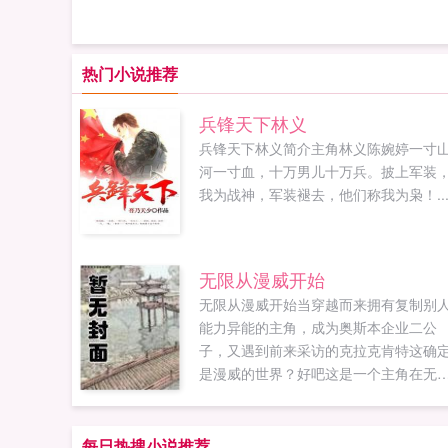
热门小说推荐
兵锋天下林义
兵锋天下林义简介主角林义陈婉婷一寸
河一寸血，十万男儿十万兵。披上军装
我为战神，军装褪去，他们称我为枭！..
无限从漫威开始
无限从漫威开始当穿越而来拥有复制别
能力异能的主角，成为奥斯本企业二公
子，又遇到前来采访的克拉克肯特这确
是漫威的世界？好吧这是一个主角在无
世界潇洒的故事，看多了拼命求生，看
了挣扎变强，感受多了那种类似正版热
的无限流，来享受下如同穿着沙滩裤躺
每日热搜小说推荐