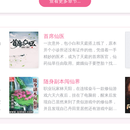
查看更多章节...
首席仙医
山
一次意外，包小白和天庭搭上线了，原本
，
开个小诊所还没有证件的他，凭借着一手
.
精妙的医术，成为了天庭的首席医官，仙
药仙草任由取用。嫦娥仙子要堕胎？找我
就对了。赤脚大仙，你有脚气，我这有皮
炎平一瓶。哎，七仙女别跑啊，我这有美
随身副本闯仙界
容养颜的配方...
人
职业玩家林天阳，在连续奋斗一款修仙游
戏六天六夜后，挂在了电脑前，醒来后发
定
现自己居然来到了类似游戏中的修仙界，
限
并且发现自己丹田里居然还有游戏中副本
多
通天塔，看林天阳如何带着副本玩转修仙
血
界！...
在